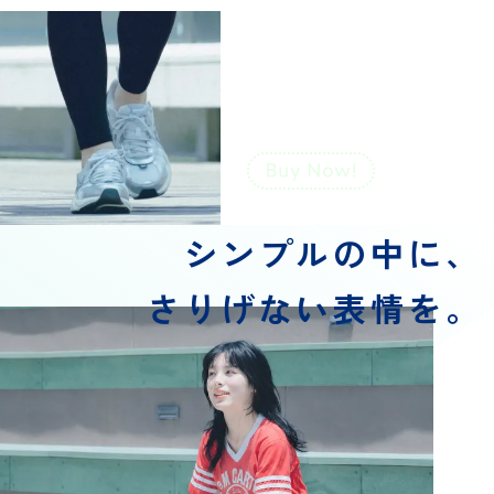
【UVカット率98%】
さらっと冷感
レギンス10分丈
￥1,540
（税込）
シンプルの中に、
さりげない表情を。