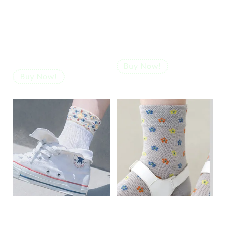
【涼感ドライ】
【UVカット率98%】
ストライプリブ
さらっと冷感
メッシュショート
レギンス10分丈
ソックス
￥1,540
（税込）
￥880
（税込）
【涼感ドライ】
【涼感ドライ】
履き口ゆったり
メッシュポッピング