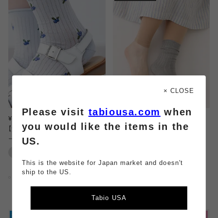
× CLOSE
Please visit
tabiousa.com
when
¥1,210
¥880
you would like the items in the
【涼感ドライ】メッシュブルーベリーロ
【涼感ドライ】セパレートレギンス /
US.
ークルー丈ソックス
アームカバー
冷感
メッシュ
冷感
吸水・速乾
This is the website for Japan market and doesn't
SNSで人気
ship to the US.
4.22
（9）
Tabio USA