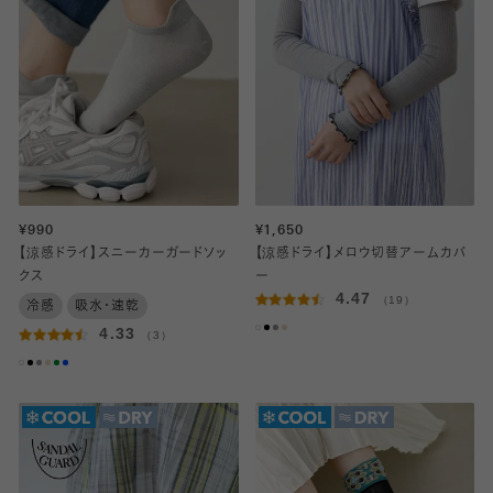
¥990
¥1,650
【涼感ドライ】スニーカーガードソッ
【涼感ドライ】メロウ切替アームカバ
クス
ー
4.47
（19）
冷感
吸水・速乾
4.33
（3）