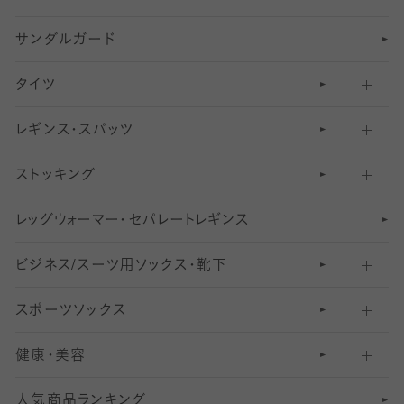
サンダルガード
足袋ソックス・靴下
フットカバー・カバーソックス（深め）
タイツ
無地・プレーンソックス・靴下
フットカバー・カバーソックス（ふつう）
レギンス・スパッツ
柄ソックス・靴下
フットカバー・カバーソックス（浅め）
30
デニール以下のタイツ（薄手タイツ）
ストッキング
スニーカー（くるぶし）用ソックス
31
柄レギンス
〜40デニールタイツ
レ
ッ
アンクル・ショートソックス（くるぶし上）
41
無地レギンス
伝線しにくいストッキング
グ
ウ
〜60デニールタイツ
ォ
ー
マ
ー
・
セ
パレー
ト
レ
ギン
ス
ビジネス/スーツ用
クルーソックス（ふくらはぎ下）
61
レギンスパンツ（レギパン）
ショートストッキング
〜80デニールタイツ
ソックス・靴下
スポーツソックス
ハイソックス
81
マタニティレギンス
結婚式用ストッキング
匠シリーズ
〜110デニールタイツ
健康・美容
オーバーニー・ニーハイソックス
111
5
美脚ストッキング
フレッシャーズ向けソックス・靴下
ランニングソックス・靴下
分丈
〜210デニールタイツ
レギンス
人気商品ランキング
211
6
オールスルーストッキング
冠婚葬祭向けソックス・靴下
ゴルフソックス・靴下
インナーソックス
分丈レギンス
デニールタイツ以上（防寒・厚手タイツ）