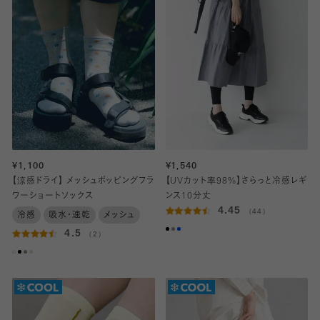
¥1,100
¥1,540
【涼感ドライ】 メッシュポッピングフラ
【UVカット率98%】さらっと冷感レギ
ワーショートソックス
ンス10分丈
4.45
（44）
冷感
吸水・速乾
メッシュ
4.5
（2）