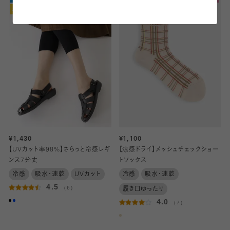
¥1,430
¥1,100
【UVカット率98%】さらっと冷感レギ
【涼感ドライ】メッシュチェックショー
ンス7分丈
トソックス
冷感
吸水・速乾
UVカット
冷感
吸水・速乾
4.5
（6）
履き口ゆったり
4.0
（7）