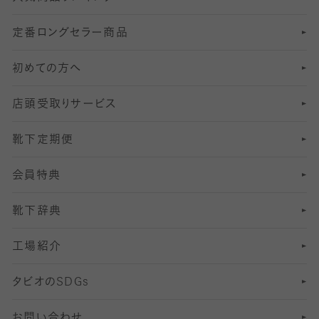
定番ロングセラー商品
7
スーツカジュアルソックス・靴下
サッカー・フットサル用ソックス
加圧・着圧ソックス
分丈
レギンス
初めての方へ
8
ロングホーズ
ヨガソックス・靴下
冷えとり靴下
分丈
レギンス
店頭受取りサービス
10
スポーツ用レッグウォーマー
着圧・加圧タイツ
分丈
レギンス
靴下定期便
12
SS
むくみ対策
分丈レギンス
サイズ（21～23cm）
会員特典
13
S
足の疲れ対策
サイズ（22～25cm）
分丈レギンス
靴下辞典
M
足の臭い対策
サイズ（25～27cm）
工場紹介
L
冷え対策
サイズ（27～29cm）
タビオの
SDGs
靴ずれ対策
お問い合わせ
快適な睡眠対策