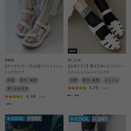
¥880
¥1,210
【サンダルガード】涼感ドライメッシュ
【涼感ドライ】 履き口ゆったりフロー
トングタイプ
トメッシュショートソックス
冷感
吸水・速乾
冷感
吸水・速乾
メッシュ
4.79
（14）
滑り止め付き
4.68
（31）