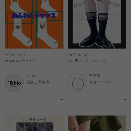
2026.08.02
2026.08.02
わんわんソックス！
パーティーシーンにも◎
Tabio
靴下屋
阪急三番街店
仙台セルバ店