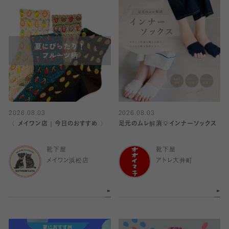
2026.08.03
2026.08.03
〈 メイワン店｜今日のおすすめ 〉
足元のムレ解消💡インナーソックス
靴下屋
靴下屋
メイワン浜松店
アトレ大井町