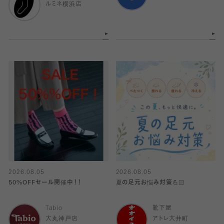
ルミネ横浜店
2026.08.05
2026.08.05
50%OFFセール開催中！！
夏の足元お悩み対策💪🏻
Tabio
靴下屋
大丸神戸店
アトレ大井町