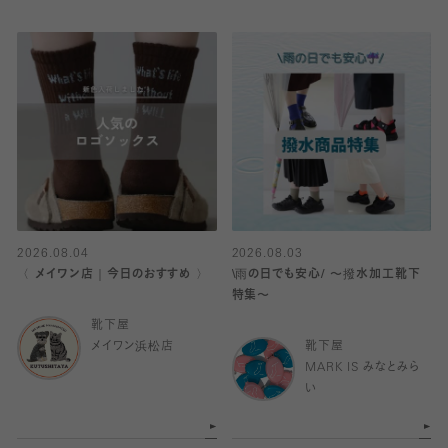
2026.08.04
2026.08.03
〈 メイワン店｜今日のおすすめ 〉
\雨の日でも安心/ 〜撥水加工靴下
特集〜
靴下屋
メイワン浜松店
靴下屋
MARK IS みなとみら
い