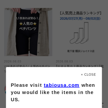
2026.08.03
2026.08.03
\1枚あれば安心！/ 人気のペチパン
【前週人気売上商品ランキング！】靴
ツ
下屋横浜ジョイナス店
× CLOSE
Please visit
tabiousa.com
when
靴下屋
靴下屋
MARK IS みなとみら
横浜ジョイナス店
you would like the items in the
い
US.