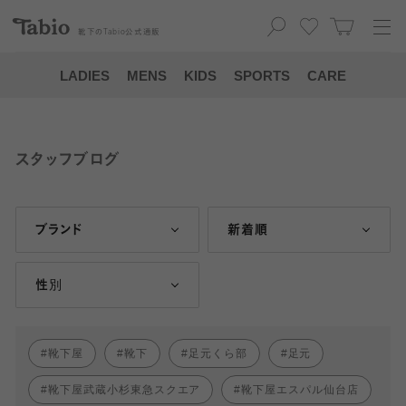
靴下の
Tabio
公式通販
LADIES
MENS
KIDS
SPORTS
CARE
スタッフブログ
ブランド
新着順
性別
靴下屋
靴下
足元くら部
足元
靴下屋武蔵小杉東急スクエア
靴下屋エスパル仙台店