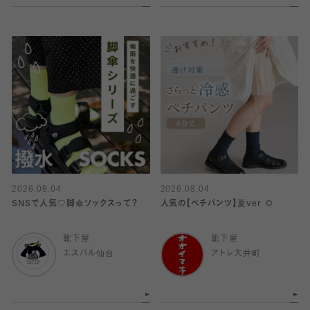
2026.08.04
2026.08.04
SNSで人気♡脚傘ソックスって？
人気の【ペチパンツ】夏ver 🌻
靴下屋
靴下屋
エスパル仙台
アトレ大井町