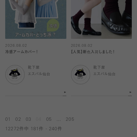
2026.08.02
2026.08.02
冷感アームカバー！
【人気】新色入荷しました！
靴下屋
靴下屋
エスパル仙台
エスパル仙台
...
01
02
03
04
05
205
12272件中 181件 - 240件