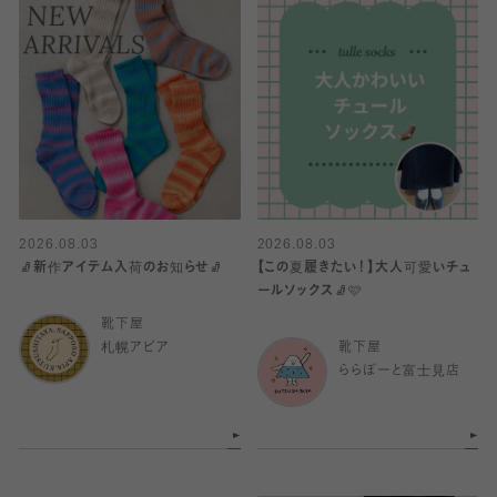
2026.08.03
2026.08.03
🧦新作アイテム入荷のお知らせ🧦
【この夏履きたい！】大人可愛いチュ
ールソックス🧦🩷
靴下屋
札幌アピア
靴下屋
ららぽーと富士見店