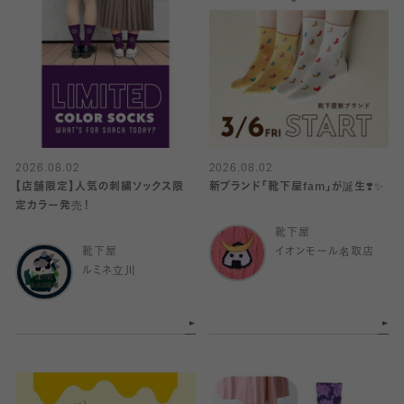
2026.08.02
2026.08.02
【店舗限定】人気の刺繍ソックス限
新ブランド「靴下屋fam」が誕生❣️✨
定カラー発売！
靴下屋
靴下屋
イオンモール名取店
ルミネ立川