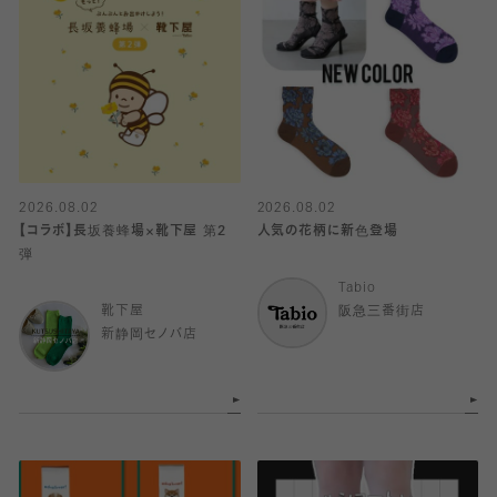
2026.08.02
2026.08.02
【コラボ】長坂養蜂場×靴下屋 第2
人気の花柄に新色登場
弾
Tabio
靴下屋
阪急三番街店
新静岡セノバ店