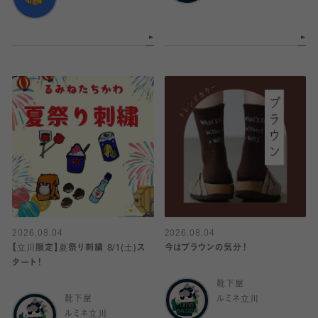
2026.08.04
2026.08.04
【立川限定】夏祭り刺繍 8/1(土)ス
今はブラウンの気分！
タート！
靴下屋
靴下屋
ルミネ立川
ルミネ立川