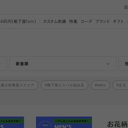
カスタム刺繍
特集
コーデ
ブランド
ギフト
,485円（靴下屋
fam）
人気ランキング順
新着順
武蔵小杉東急スクエア
靴下屋エスパル仙台店
tabio
足元