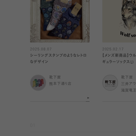
2025.08.07
2025.02.17
シーリングスタンプのようなレトロ
【メンズ新商品】ウル
なデザイン
ギュラーソックス🐺
靴下屋
靴下屋
熊本下通り店
三井アウ
滋賀竜
01