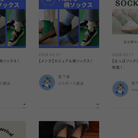
2026.02.21
2026.02.17
柄ソックス！．
【メンズ】カジュアル柄ソックス！
【春っぽソック
特集！.
靴下屋
と横浜
ららぽーと横浜
靴
ら