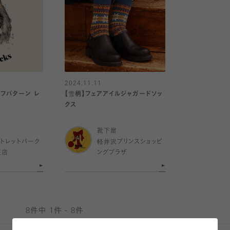
2024.11.11
フパターン レ
【雪柄】フェアアイルジャガードソッ
クス
靴下屋
トレットパーク
軽井沢プリンスショッピ
王店
ングプラザ
8件中 1件 - 8件