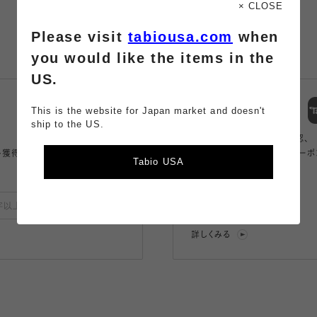
× CLOSE
Please visit
tabiousa.com
when
you would like the items in the
US.
スマートフォン
This is the website for Japan market and doesn't
アプリ
ship to the US.
商品の購入、店舗の在庫確認、
ト獲得。
アプリ限定のコンテンツやクーポ
Tabio USA
もらえるお得なアプリ。
登録
詳しくみる