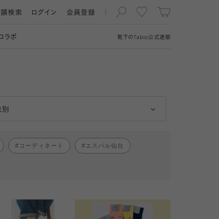
店舗検索
ログイン
会員登録
コラボ
靴下の
Tabio
公式通販
男性
女性
性別
コーディネート
エスパル仙台