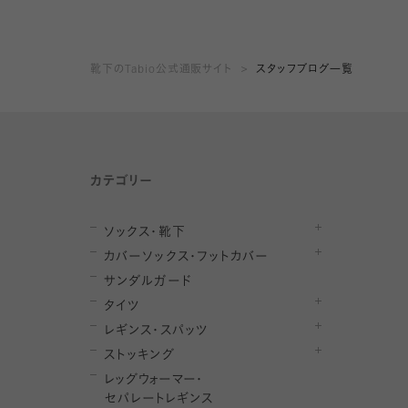
靴下のTabio公式通販サイト
スタッフブログ一覧
カテゴリー
ソックス・靴下
カバーソックス・フットカバー
サンダルガード
タイツ
レギンス・スパッツ
ストッキング
レ
ッ
グ
ウ
ォ
ー
マ
ー
・
セ
パレー
ト
レ
ギン
ス