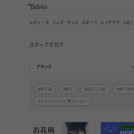
レディース
メンズ
キッズ
スポーツ
レッグケア
3
足1
スタッフブログ
靴下屋
Tabio
ブランド
靴下屋
靴下
足元くら部
靴下屋
オシャレさんと繋がりたい