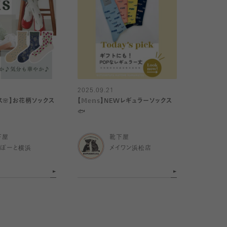
2025.09.21
ス🌸】お花柄ソックス
【𝕄𝕖𝕟𝕤】NEWレギュラーソックス
🐟
下屋
靴下屋
らぽーと横浜
メイワン浜松店