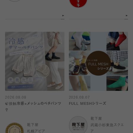
2026.08.08
2026.08.07
🍃接触冷感×メッシュのペチパンツ
FULL MESHシリーズ
🎐
靴下屋
靴下屋
武蔵小杉東急スクエ
札幌アピア
ア