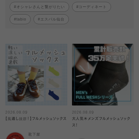
オシャレさんと繋がりたい
コーディネート
tabio
エスパル仙台
2026.08.09
2026.08.09
【風通し抜群！】フルメッシュソックス
大人気🌟メンズフルメッシュソック
ス！
靴下屋