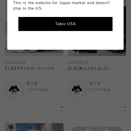
This is the website for Japan market and doesn't
ship to the US.
Tabio USA
2026.08.02
2026.08.02
【人気】アキレスガードソックス
【人気】新色入荷しました！
靴下屋
靴下屋
エスパル仙台
エスパル仙台