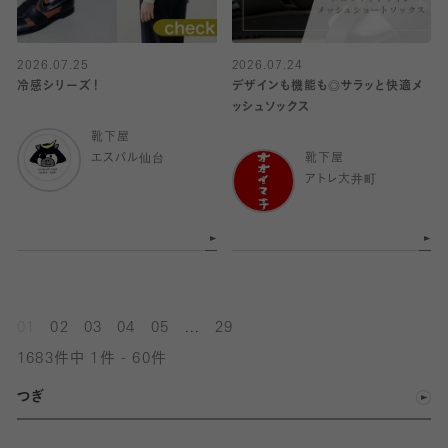
2026.07.25
2026.07.24
冷感シリーズ！
デザインも機能も◎サラッと快適メ
ッシュソックス
靴下屋
エスパル仙台
靴下屋
アトレ大井町
...
01
02
03
04
05
29
1683件中 1件 - 60件
つぎ