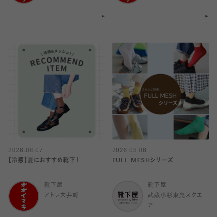
2026.08.07
2026.08.06
【冷感】夏におすすめ靴下！
FULL MESHシリーズ
靴下屋
靴下屋
アトレ大井町
武蔵小杉東急スクエ
ア