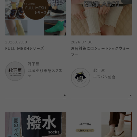
2026.07.30
2026.07.30
FULL MESHシリーズ
冷房対策に◎ショートレッグウォー
マー
靴下屋
武蔵小杉東急スクエ
靴下屋
ア
エスパル仙台