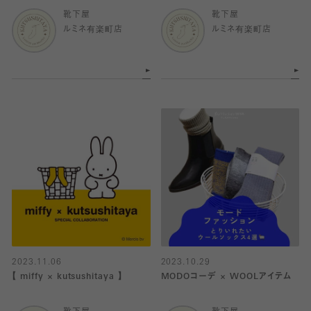
靴下屋
靴下屋
ルミネ有楽町店
ルミネ有楽町店
2023.11.06
2023.10.29
【 miffy × kutsushitaya 】
MODOコーデ × WOOLアイテム