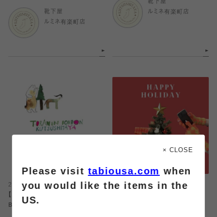
靴下屋
靴下屋
ルミネ有楽町店
ルミネ有楽町店
× CLOSE
Please visit
tabiousa.com
when
you would like the items in the
2024.12.06
2024.12.01
【ルミネ有楽町】TORANEKO
【ルミネ有楽町】HOLIDAY GIFT
US.
BONBON ×靴下屋 ルミネ有楽町
店