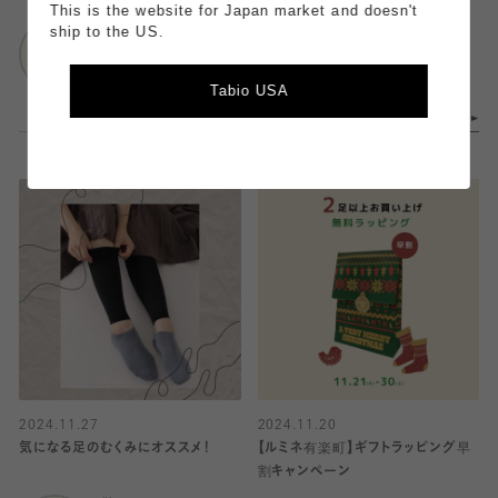
靴下屋
This is the website for Japan market and doesn't
靴下屋
ルミネ有楽町店
ship to the US.
ルミネ有楽町店
Tabio USA
2024.11.27
2024.11.20
気になる足のむくみにオススメ！
【ルミネ有楽町】ギフトラッピング早
割キャンペーン