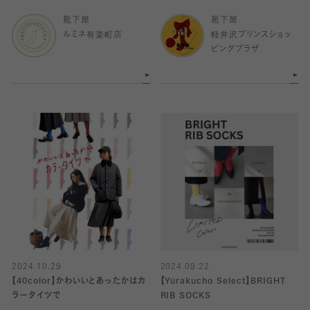
靴下屋
靴下屋
ルミネ有楽町店
軽井沢プリンスショッ
ピングプラザ
2024.10.29
2024.09.22
【40color】かわいいとあったかはカ
【Yurakucho Select】BRIGHT
ラータイツで
RIB SOCKS