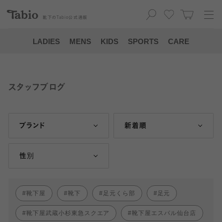
靴下の
Tabio
公式通販
LADIES
MENS
KIDS
SPORTS
CARE
スタッフブログ
ブランド
新着順
性別
靴下屋
靴下
足元くら部
足元
靴下屋武蔵小杉東急スクエア
靴下屋エスパル仙台店