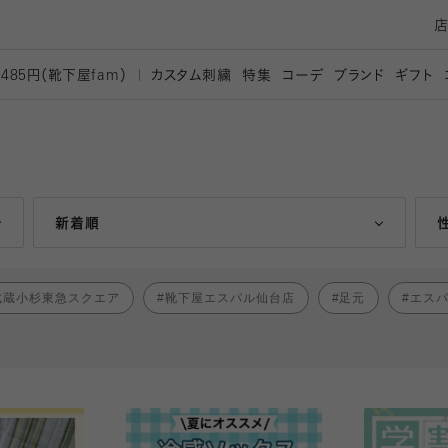
カスタム刺繍
特集
コーデ
ブランド
ギフト
,485円（靴下屋
fam）
人気ランキング順
新着順
武蔵小杉東急スクエア
靴下屋エスパル仙台店
足元
エス