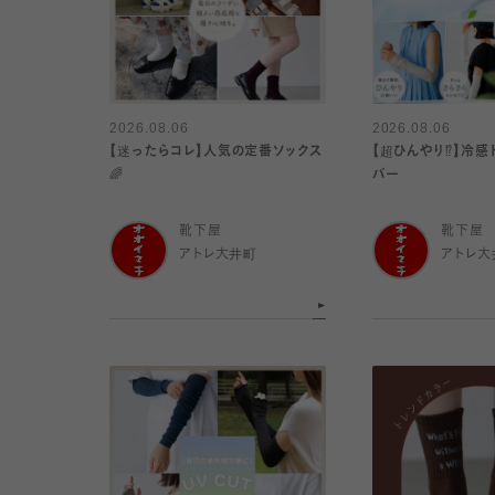
2026.08.06
2026.08.06
【迷ったらコレ】人気の定番ソックス
【超ひんやり⁉︎】冷
🌈
バー
靴下屋
靴下屋
アトレ大井町
アトレ大