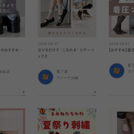
2026.08.07
2026.08.07
日のおすすめ 〉
透けるだけで "こなれる" シアーソ
【おすすめ】着
ックス
靴
浜松店
靴下屋
ラ
ラゾーナ川崎