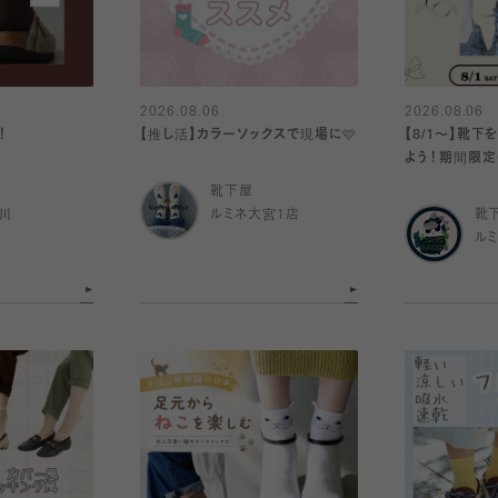
2026.08.06
2026.08.06
！
【推し活】カラーソックスで現場に🩷
【8/1〜】靴
よう！期間限定
靴下屋
川
ルミネ大宮1店
靴
ル