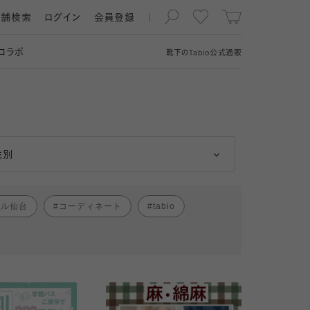
店舗検索
ログイン
会員登録
コラボ
靴下の
Tabio
公式通販
男性
女性
性別
パル仙台
コーディネート
tabio