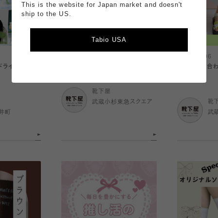
This is the website for Japan market and doesn't
ship to the US.
Tabio USA
2026.08.06
2026.08.06
感ドライアームカ
FULL MESHシリーズ
サンダルに合わ
クス特集☆
靴下屋
武蔵小杉東急スクエア
靴
井町
武