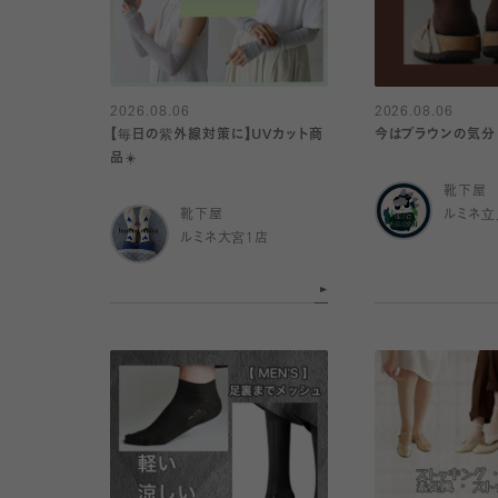
2026.08.06
2026.08.06
【毎日の紫外線対策に】UVカット商
今はブラウンの気分
品☀️
靴下屋
靴下屋
ルミネ立
ルミネ大宮1店