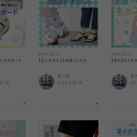
2026.08.07
2026.08.07
サンダルガード
【夏にオススメ】冷感ソックス
【学割】ルミネ
靴下屋
靴
宮1店
ルミネ大宮1店
ル