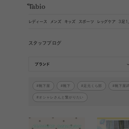
レディース
メンズ
キッズ
スポーツ
レッグケア
3
足1
スタッフブログ
靴下屋
Tabio
ブランド
靴下屋
靴下
足元くら部
靴下屋
オシャレさんと繋がりたい