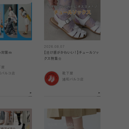
2026.08.07
対策🪼
【透け感がかわいい！】チュールソッ
クス特集🌼
下屋
和パルコ店
靴下屋
浦和パルコ店