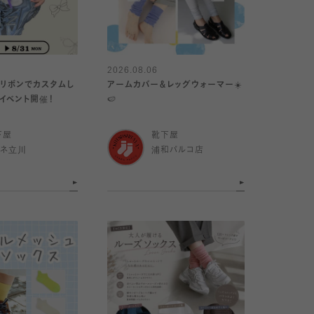
2026.08.06
下をリボンでカスタムし
アームカバー＆レッグウォーマー☀️
イベント開催！
🍉
下屋
靴下屋
ミネ立川
浦和パルコ店