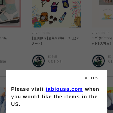
2026.08.06
2026.08.06
『3足
【立川限定】夏祭り刺繍 8/1(土)ス
ヨガやピラティ
タート！
ットネス特集！
靴下屋
靴
ナ川崎
ルミネ立川
ル
× CLOSE
Please visit
tabiousa.com
when
you would like the items in the
US.