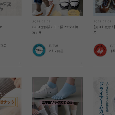
2026.08.06
2026.08.06
め
8/8は世界猫の日『猫ソックス特
【風通し抜群！
集』🐈
ス
ルコ店
靴下屋
靴
アトレ目黒
浦