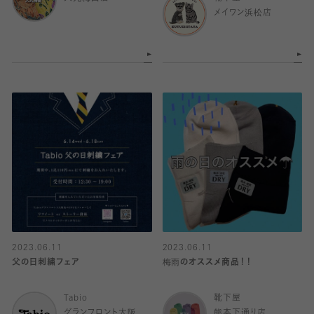
メイワン浜松店
2023.06.11
2023.06.11
父の日刺繍フェア
梅雨のオススメ商品！！
Tabio
靴下屋
グランフロント大阪
熊本下通り店