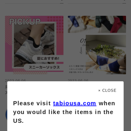
2023.06.06
2023.06.06
夏におすすめなスニーカーソック
リネンのシーズン到来！！
× CLOSE
ス！
Please visit
tabiousa.com
when
Tabio
靴下屋
大丸神戸店
you would like the items in the
ラゾーナ川崎
US.