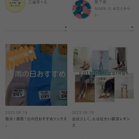
三越星ヶ丘
靴下屋
MARK IS みなとみら
い
2023.06.19
2023.06.18
吸水！速乾！雨の日おすすめソックス
夏は涼しく、冬は暖かい綿混レギン
♪
ス