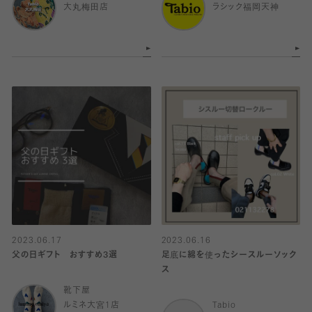
大丸梅田店
ラシック福岡天神
2023.06.17
2023.06.16
父の日ギフト おすすめ3選
足底に綿を使ったシースルーソック
ス
靴下屋
ルミネ大宮1店
Tabio