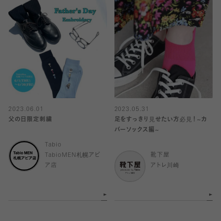
2023.06.01
2023.05.31
父の日限定刺繍
足をすっきり見せたい方必見！~カ
バーソックス編~
Tabio
TabioMEN札幌アピ
靴下屋
ア店
アトレ川崎