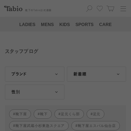
靴下の
Tabio
公式通販
LADIES
MENS
KIDS
SPORTS
CARE
スタッフブログ
ブランド
新着順
性別
靴下屋
靴下
足元くら部
足元
靴下屋武蔵小杉東急スクエア
靴下屋エスパル仙台店