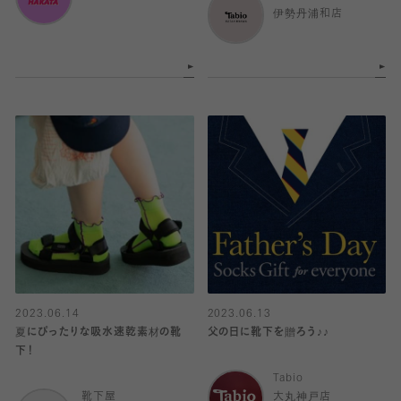
伊勢丹浦和店
2023.06.14
2023.06.13
夏にぴったりな吸水速乾素材の靴
父の日に靴下を贈ろう♪♪
下！
Tabio
靴下屋
大丸神戸店