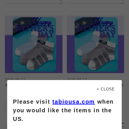
2026.06.12
2026.06.12
オンライン限定★父の日ギフトセット
オンライン限定★父の日ギフトセット
× CLOSE
Please visit
tabiousa.com
when
靴下屋
靴下屋
エスパル仙台
エスパル仙台
you would like the items in the
US.