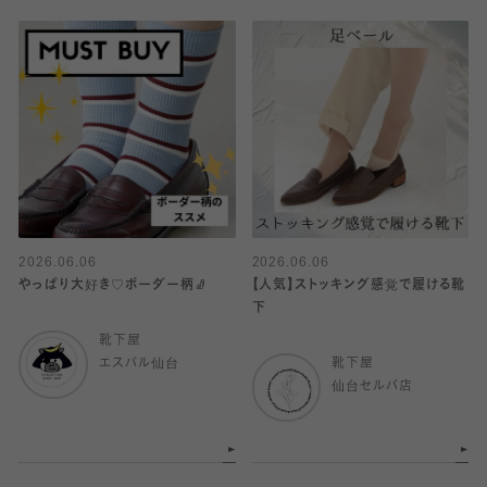
2026.06.06
2026.06.06
やっぱり大好き♡ボーダー柄🧦
【人気】ストッキング感覚で履ける靴
下
靴下屋
エスパル仙台
靴下屋
仙台セルバ店