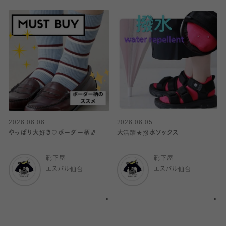
2026.06.06
2026.06.05
やっぱり大好き♡ボーダー柄🧦
大活躍★撥水ソックス
靴下屋
靴下屋
エスパル仙台
エスパル仙台