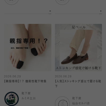
2026.06.29
2026.06.28
【親指専用】！？ 機能性靴下特集
【人気】ストッキング感覚で履ける靴
下
靴下屋
ルミネ立川
靴下屋
仙台セルバ店