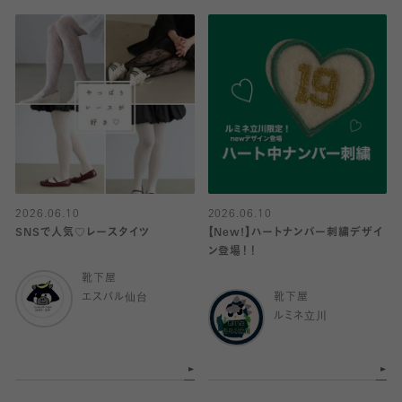
2026.06.10
2026.06.10
SNSで人気♡レースタイツ
【New!】ハートナンバー刺繍デザイ
ン登場！！
靴下屋
エスパル仙台
靴下屋
ルミネ立川