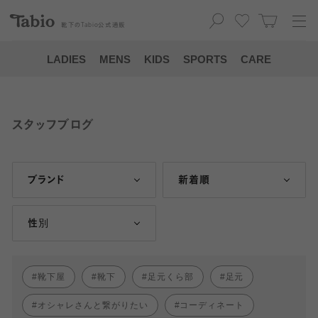
靴下の
Tabio
公式通販
LADIES
MENS
KIDS
SPORTS
CARE
スタッフブログ
ブランド
新着順
性別
靴下屋
靴下
足元くら部
足元
オシャレさんと繋がりたい
コーディネート