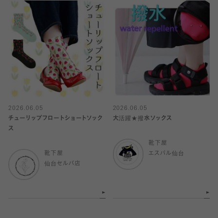
2026.06.05
2026.06.05
チューリップフロートショートソック
大活躍★撥水ソックス
ス
靴下屋
靴下屋
エスパル仙台
仙台セルバ店