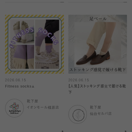
2026.06.15
2026.06.15
Fitness socks🧘
【人気】ストッキング感覚で履ける靴
下
靴下屋
イオンモール橿原店
靴下屋
仙台セルバ店