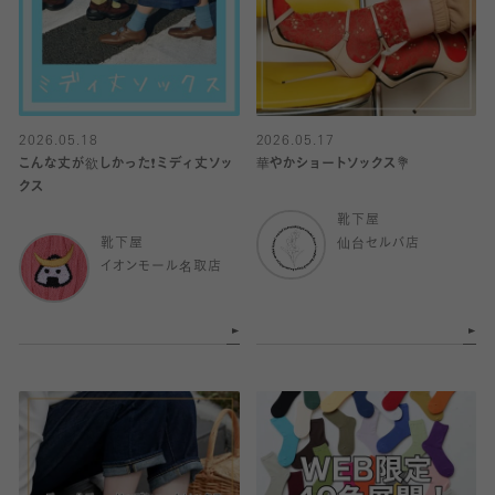
2026.05.18
2026.05.17
こんな丈が欲しかった❗️ミディ丈ソッ
華やかショートソックス💐
クス
靴下屋
靴下屋
仙台セルバ店
イオンモール名取店