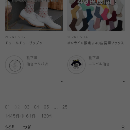
2026.05.17
2026.05.14
チュールチューリップ🌷
オンライン限定☆40色展開ソックス
靴下屋
靴下屋
仙台セルバ店
エスパル仙台
...
01
02
03
04
05
25
1445件中 61件 - 120件
つぎ
もどる