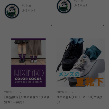
靴下屋
靴下屋
ルミネ立川
ルミネ立川
2026.08.07
2026.08.07
【店舗限定】人気の刺繍ソックス限
今年の夏も【FULL MESH】で決ま
定カラー発売！
り️‼️