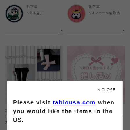
靴下屋
靴下屋
ルミネ立川
イオンモール名取店
× CLOSE
Please visit
tabiousa.com
when
you would like the items in the
2026.08.07
2026.08.07
【ジムやヨガにおすすめ】フィットネ
【推し活】カラーソックスで現場に🩷
US.
スソックス