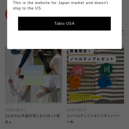
靴下屋
This is the website for Japan market and doesn't
靴下屋
ルミネ大宮1店
ship to the US.
浦和パルコ店
Tabio USA
2026.08.07
2026.08.07
【毎日の紫外線対策に】UVカット商
🐻ノベルティプレゼントキャンペー
品☀️
ン🐨