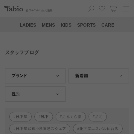
靴下の
Tabio
公式通販
LADIES
MENS
KIDS
SPORTS
CARE
スタッフブログ
ブランド
新着順
性別
靴下屋
靴下
足元くら部
足元
靴下屋武蔵小杉東急スクエア
靴下屋エスパル仙台店