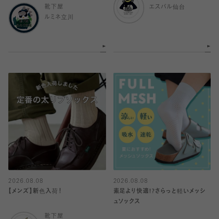
靴下屋
エスパル仙台
ルミネ立川
2026.08.08
2026.08.08
【メンズ】新色入荷！
素足より快適!?さらっと軽いメッシ
ュソックス
靴下屋