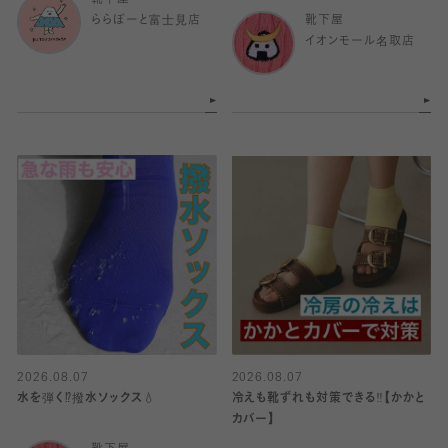
靴下屋
ららぽーと富士見店
靴下屋
イオンモール名取店
2026.08.07
2026.08.07
水を弾く⁉️撥水ソックス💧
冷えも靴ずれも対策できる‼️【かかと
カバー】