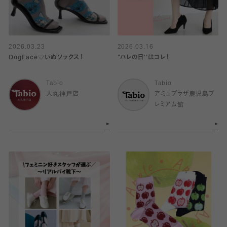
2026.03.23
2026.03.16
DogFace♡いぬソックス！
"ハレの日''はコレ！
Tabio
Tabio
大丸神戸店
アミュプラザ鹿児島プ
レミアム館