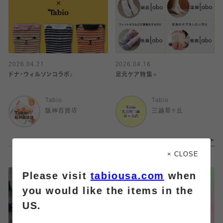
2026.04.21
2026.04.16
ドナ・ウィルソンコラボ♪
足元ケア特集⭐️
Tabio
Tabio
阪神百貨店
三越星ヶ丘
× CLOSE
Please visit
tabiousa.com
when
you would like the items in the
US.