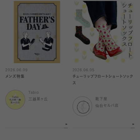
2026.06.09
2026.06.05
メンズ特集
チューリップフロートショートソック
ス
Tabio
三越星ヶ丘
靴下屋
仙台セルバ店