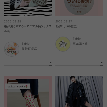
2026.03.29
2026.03.27
格好良くキマる✨アニマル柄ソックス
3足¥1,100復活！
🦓🐆
Tabio
Tabio
三越星ヶ丘
阪神百貨店