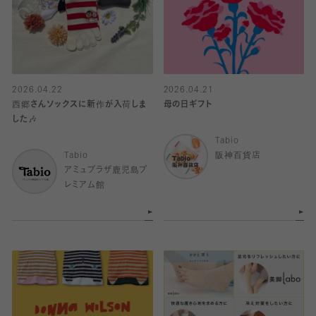
2026.04.22
2026.04.21
西郷さんソックスに新作が入荷しま
母の日ギフト
した🎶
Tabio
Tabio
阪神百貨店
アミュプラザ鹿児島プ
レミアム館