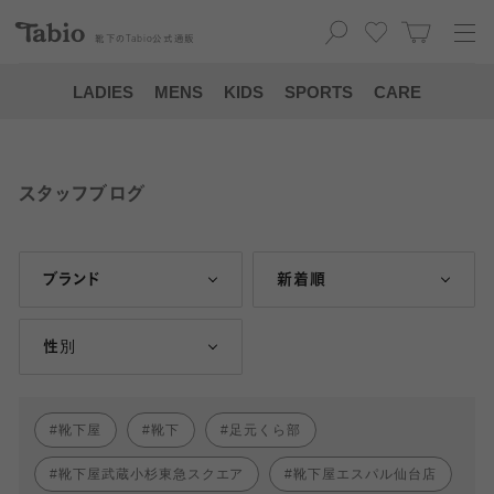
靴下の
Tabio
公式通販
LADIES
MENS
KIDS
SPORTS
CARE
スタッフブログ
ブランド
新着順
性別
靴下屋
靴下
足元くら部
靴下屋武蔵小杉東急スクエア
靴下屋エスパル仙台店