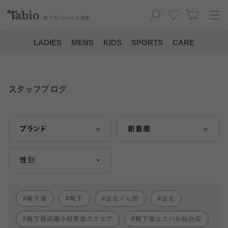
靴下の
Tabio
公式通販
LADIES
MENS
KIDS
SPORTS
CARE
スタッフブログ
ブランド
新着順
性別
靴下屋
靴下
足元くら部
足元
靴下屋武蔵小杉東急スクエア
靴下屋エスパル仙台店