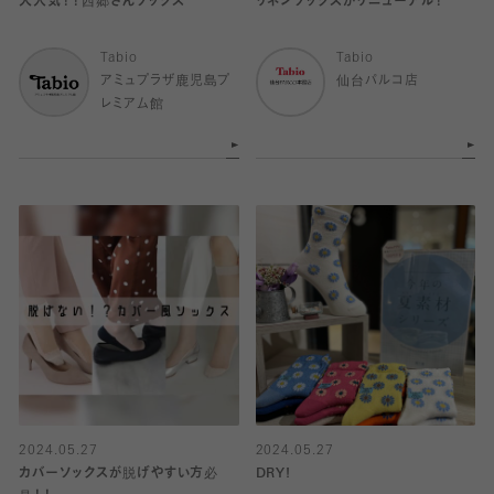
大人気！！西郷さんソックス
リネンソックスがリニューアル！
Tabio
Tabio
アミュプラザ鹿児島プ
仙台パルコ店
レミアム館
2024.05.27
2024.05.27
カバーソックスが脱げやすい方必
DRY!