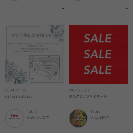
2024.07.02
2024.07.01
𝕚𝕟𝕗𝕠𝕣𝕞𝕒𝕥𝕚𝕠𝕟
夏のクリアランスセール
Tabio
Tabio
仙台パルコ店
大丸梅田店