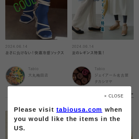
2024.06.14
2024.06.14
暑さに負けない！快適冷感ソックス
夏のレギンス特集！
Tabio
Tabio
大丸梅田店
ジェイアール名古屋
タカシマヤ
× CLOSE
Please visit
tabiousa.com
when
you would like the items in the
US.