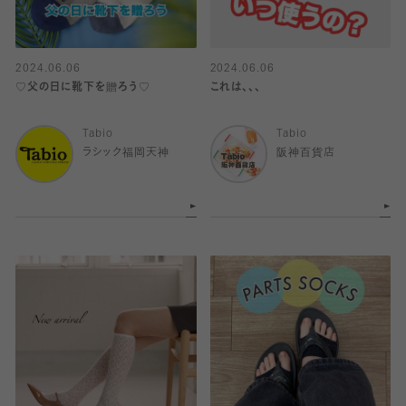
2024.06.06
2024.06.06
♡父の日に靴下を贈ろう♡
これは、、、
Tabio
Tabio
ラシック福岡天神
阪神百貨店