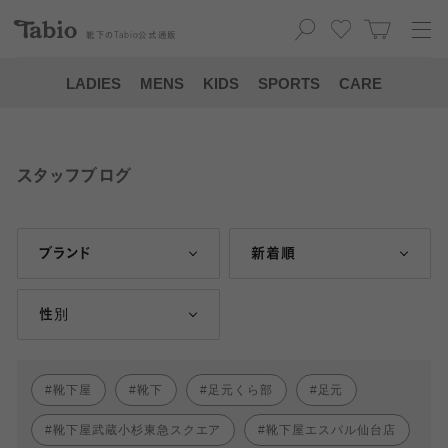
靴下の
Tabio
公式通販
LADIES
MENS
KIDS
SPORTS
CARE
スタッフブログ
ブランド
新着順
性別
靴下屋
靴下
足元くら部
足元
靴下屋武蔵小杉東急スクエア
靴下屋エスパル仙台店