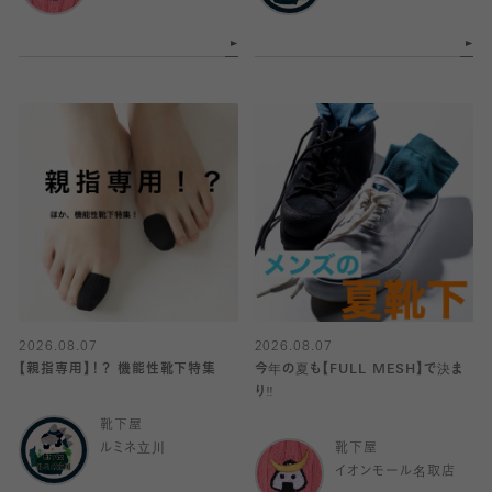
2026.08.07
2026.08.07
【親指専用】！？ 機能性靴下特集
今年の夏も【FULL MESH】で決ま
り️‼️
靴下屋
ルミネ立川
靴下屋
イオンモール名取店