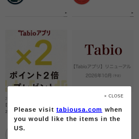
× CLOSE
2026.08.07
2026.08.07
【Tabioアプリ】毎月11日はポイント
【Tabioアプリ】リニューアル
Please visit
tabiousa.com
when
2倍
you would like the items in the
Tabio
US.
Tabio
阪急三番街店
阪急三番街店