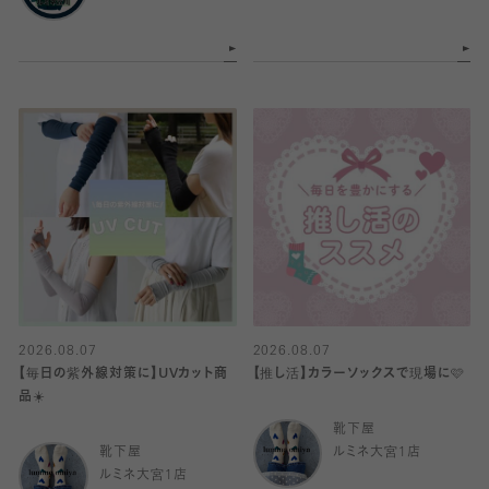
2026.08.07
2026.08.07
【毎日の紫外線対策に】UVカット商
【推し活】カラーソックスで現場に🩷
品☀️
靴下屋
靴下屋
ルミネ大宮1店
ルミネ大宮1店