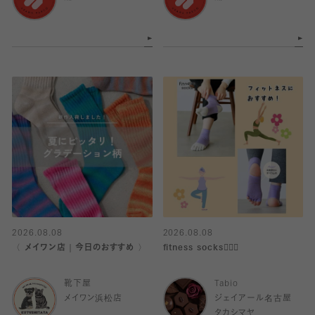
2026.08.08
2026.08.08
〈 メイワン店｜今日のおすすめ 〉
fitness socks🧘🏻‍♀️
靴下屋
Tabio
メイワン浜松店
ジェイアール名古屋
タカシマヤ