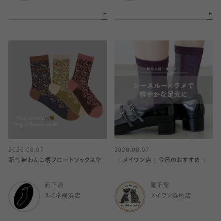
2026.08.07
2026.08.07
新作🐩わんこ柄フロートソックス💐
〈 メイワン店｜今日のおすすめ 〉
靴下屋
靴下屋
ルミネ横浜店
メイワン浜松店