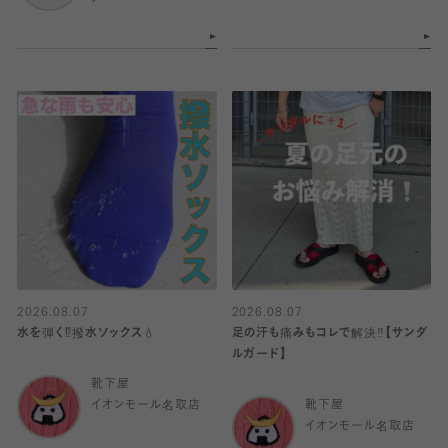
2026.08.07
2026.08.07
水を弾く⁉️撥水ソックス💧
足の汗も痛みもコレで解決‼️【サンダ
ルガード】
靴下屋
イオンモール名取店
靴下屋
イオンモール名取店