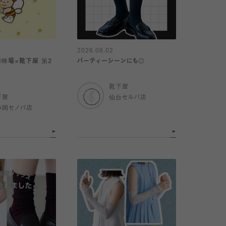
2026.08.02
養蜂場×靴下屋 第2
パーティーシーンにも◎
靴下屋
下屋
仙台セルバ店
静岡セノバ店