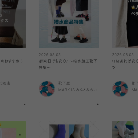
2026.08.03
2026.08.03
日のおすすめ 〉
\雨の日でも安心/ 〜撥水加工靴下
\1枚あれば安
特集〜
ツ
浜松店
靴下屋
靴
MARK IS みなとみらい
MA