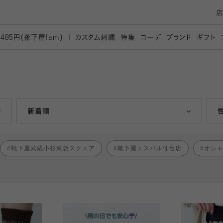
カスタム刺繍
特集
コーデ
ブランド
ギフト
,485円（靴下屋
fam）
人気ランキング順
新着順
靴下屋武蔵小杉東急スクエア
靴下屋エスパル仙台店
オシ