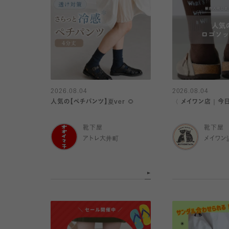
2026.08.04
2026.08.04
人気の【ペチパンツ】夏ver 🌻
〈 メイワン店｜今
靴下屋
靴下屋
アトレ大井町
メイワン