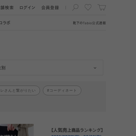
店舗検索
ログイン
会員登録
コラボ
靴下の
Tabio
公式通販
男性
女性
性別
ャレさんと繋がりたい
コーディネート