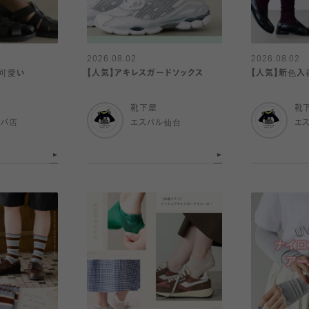
2026.08.02
2026.08.02
可愛い
【人気】アキレスガードソックス
【人気】新色入
靴下屋
靴
ルバ店
エスパル仙台
エ