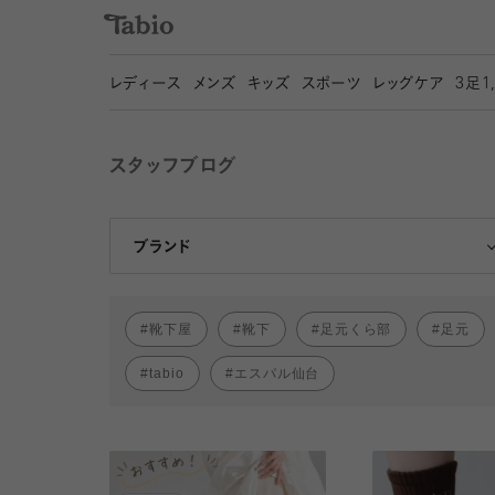
レディース
メンズ
キッズ
スポーツ
レッグケア
3
足1
スタッフブログ
靴下屋
Tabio
ブランド
靴下屋
靴下
足元くら部
足元
tabio
エスパル仙台