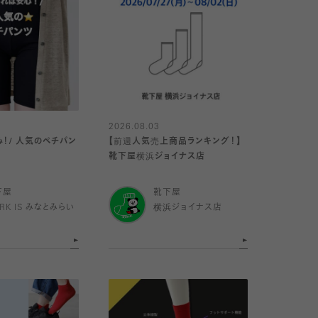
2026.08.03
心！/ 人気のペチパン
【前週人気売上商品ランキング！】
靴下屋横浜ジョイナス店
下屋
靴下屋
RK IS みなとみらい
横浜ジョイナス店