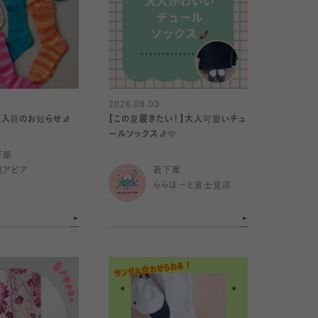
2026.08.03
ム入荷のお知らせ🧦
【この夏履きたい！】大人可愛いチュ
ールソックス🧦🩷
下屋
幌アピア
靴下屋
ららぽーと富士見店