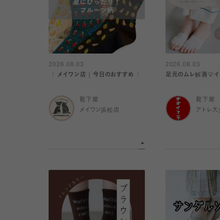
2026.08.03
2026.08.03
〈 メイワン店｜今日のおすすめ 〉
足元のムレ解消💡
靴下屋
靴下屋
メイワン浜松店
アトレ大