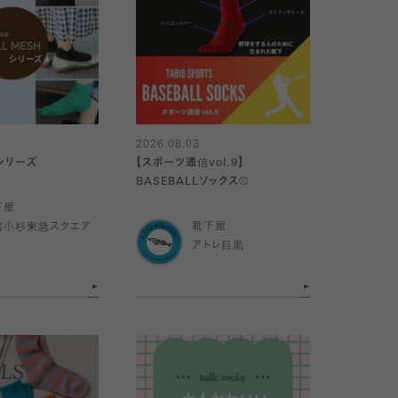
2026.08.03
Hシリーズ
【スポーツ通信vol.9】
BASEBALLソックス⚾️
下屋
蔵小杉東急スクエア
靴下屋
アトレ目黒