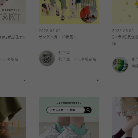
2026.08.02
2026.08.02
am」が誕生❣️✨
サンダルガード特集⭐️
【コラボ】長坂
弾
靴下屋
ール名取店
靴下屋 ルミネ新宿店
靴
新