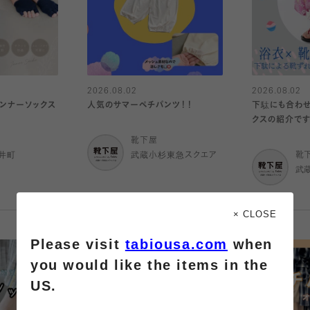
2026.08.02
2026.08.02
インナーソックス
人気のサマーペチパンツ！！
下駄にも合わせ
クスの紹介です
靴下屋
井町
武蔵小杉東急スクエア
靴
武
× CLOSE
Please visit
tabiousa.com
when
you would like the items in the
US.