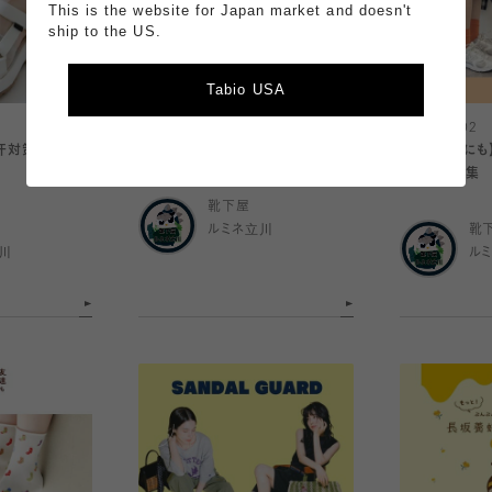
This is the website for Japan market and doesn't
ship to the US.
Tabio USA
2026.08.02
2026.08.02
汗対策に！サン
かかとを守りながら、涼しく快適！
【透け対策にも
レギンス特集
靴下屋
ルミネ立川
靴
川
ル