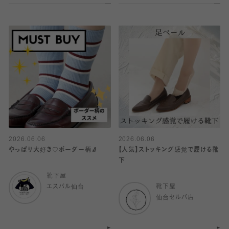
2026.06.06
2026.06.06
やっぱり大好き♡ボーダー柄🧦
【人気】ストッキング感覚で履ける靴
下
靴下屋
エスパル仙台
靴下屋
仙台セルバ店