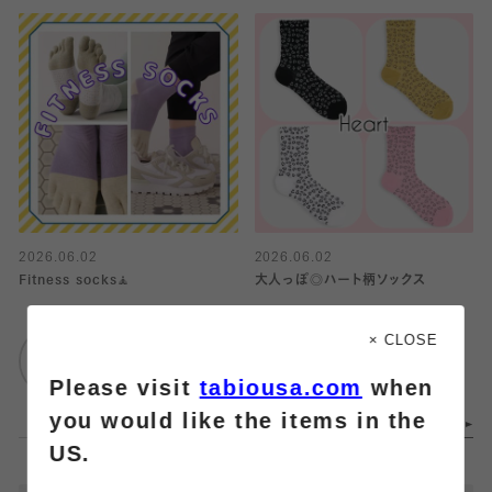
2026.06.02
2026.06.02
Fitness socks🧘
大人っぽ◎ハート柄ソックス
靴下屋
Tabio
× CLOSE
イオンモール橿原店
阪急三番街店
Please visit
tabiousa.com
when
you would like the items in the
US.