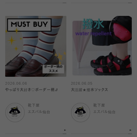
2026.06.06
2026.06.05
やっぱり大好き♡ボーダー柄🧦
大活躍★撥水ソックス
靴下屋
靴下屋
エスパル仙台
エスパル仙台