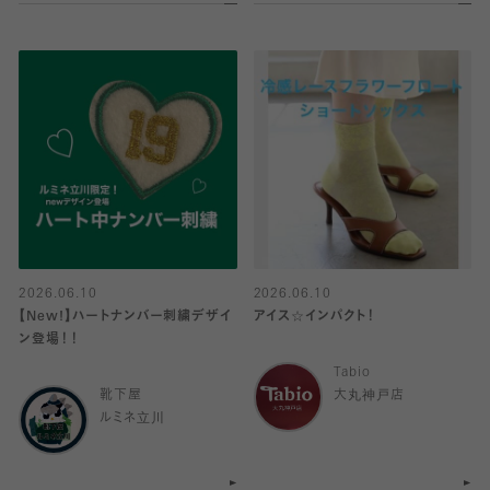
2026.06.10
2026.06.10
【New!】ハートナンバー刺繍デザイ
アイス☆インパクト！
ン登場！！
Tabio
靴下屋
大丸神戸店
ルミネ立川