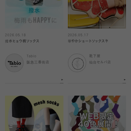
2026.05.18
2026.05.17
撥水ヒョウ柄ソックス
華やかショートソックス💐
Tabio
靴下屋
阪急三番街店
仙台セルバ店