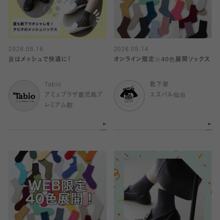
2026.05.16
2026.05.14
夏はメッシュで快適に！
オンライン限定☆40色展開ソックス
Tabio
靴下屋
アミュプラザ鹿児島プ
エスパル仙台
レミアム館