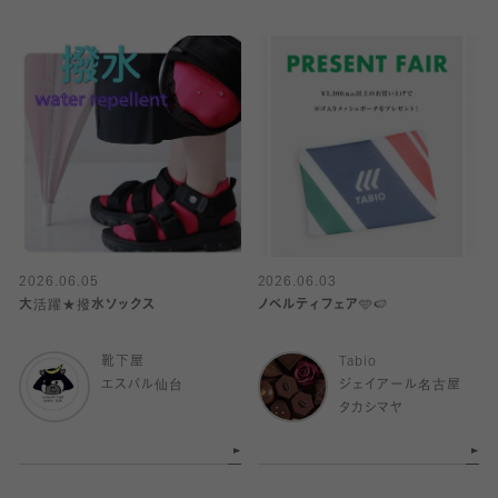
2026.06.05
2026.06.03
大活躍★撥水ソックス
ノベルティフェア🩵🍉
靴下屋
Tabio
エスパル仙台
ジェイアール名古屋
タカシマヤ