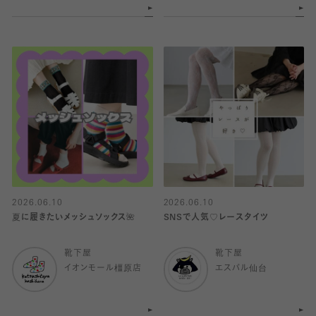
2026.06.10
2026.06.10
夏に履きたいメッシュソックス🌺
SNSで人気♡レースタイツ
靴下屋
靴下屋
イオンモール橿原店
エスパル仙台