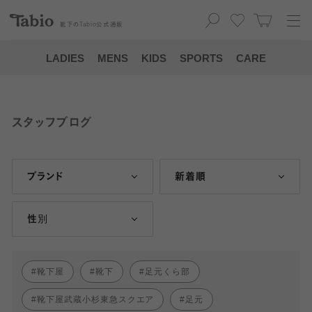
靴下の
Tabio
公式通販
LADIES
MENS
KIDS
SPORTS
CARE
スタッフブログ
ブランド
新着順
性別
靴下屋
靴下
足元くら部
靴下屋武蔵小杉東急スクエア
足元