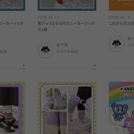
2026.06.13
2026.06.13
ニーカーソック
靴ズレさよなら👋スニーカーソック
これから大活躍
ス3選
靴
靴下屋
エ
ル仙台
エスパル仙台