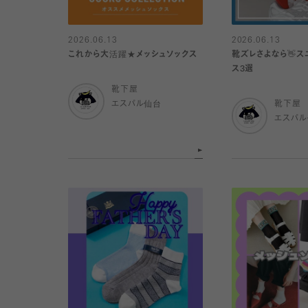
2026.06.13
2026.06.13
これから大活躍★メッシュソックス
靴ズレさよなら👋ス
ス3選
靴下屋
エスパル仙台
靴下屋
エスパ