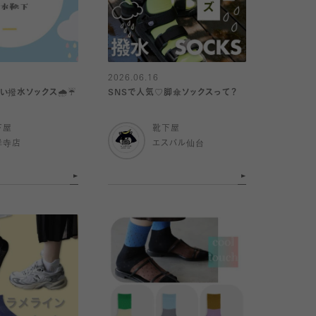
2026.06.16
撥水ソックス🌧️☔️
SNSで人気♡脚傘ソックスって？
下屋
靴下屋
祥寺店
エスパル仙台