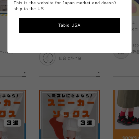
This is the website for Japan market and doesn't
ship to the US.
2026.06.15
2026.06.14
Tabio USA
【人気】ストッキング感覚で履ける
メッシュ◎スニ
靴下
Tab
ール橿原店
靴下屋
阪
仙台セルバ店