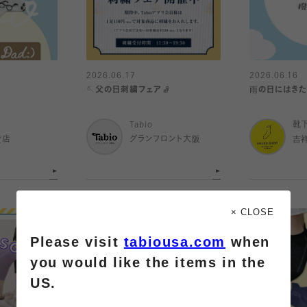
2026.06.17
2026.06.16
🪡父の日刺繍フェア🧦
雨の日にはきたい
Tabio
靴
貨店
グランフロント大阪
吉
× CLOSE
Please visit
tabiousa.com
when
you would like the items in the
US.