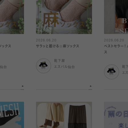
2026.06.20
2026.06.20
ソックス
サラッと履ける☆麻ソックス
ベストセラー！
ス
靴下屋
ル仙台
エスパル仙台
靴
エ