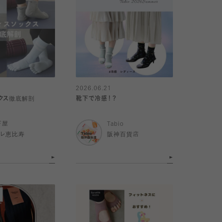
2026.06.21
クス徹底解剖
靴下で冷感！？
下屋
Tabio
トレ恵比寿
阪神百貨店