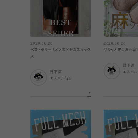
2026.06.20
2026.06.20
ベストセラー！メンズビジネスソック
サラッと履ける☆麻
ス
靴下屋
靴下屋
エスパ
エスパル仙台