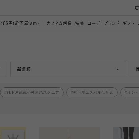
カスタム刺繍
特集
コーデ
ブランド
ギフト
,485円（靴下屋
fam）
人気ランキング順
新着順
靴下屋武蔵小杉東急スクエア
靴下屋エスパル仙台店
オシ