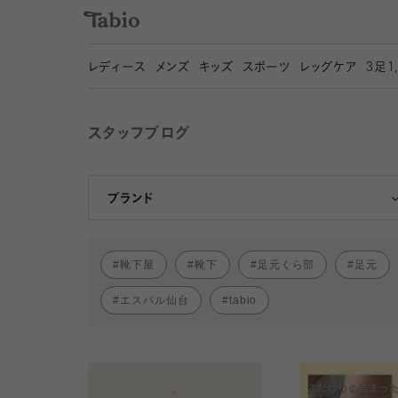
レディース
メンズ
キッズ
スポーツ
レッグケア
3
足1
スタッフブログ
靴下屋
Tabio
ブランド
靴下屋
靴下
足元くら部
足元
エスパル仙台
tabio