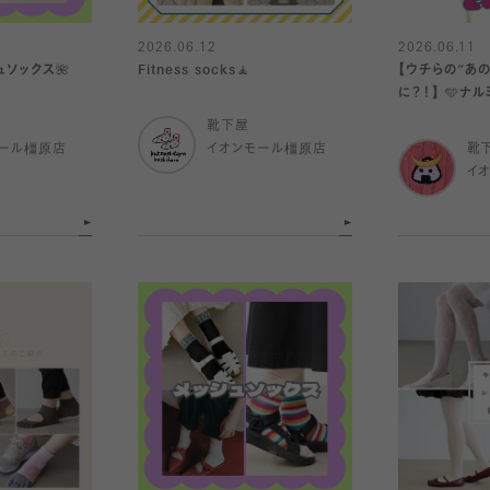
2026.06.12
2026.06.11
ソックス🌺
Fitness socks🧘
【ウチらの“あ
に？！】 🩵ナルミヤキャラクターズ×
靴下屋🩷
靴下屋
ール橿原店
イオンモール橿原店
靴
イ