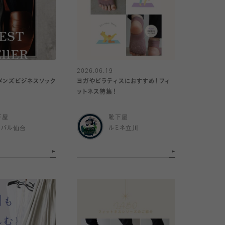
2026.06.19
メンズビジネスソック
ヨガやピラティスにおすすめ！フィ
ットネス特集！
下屋
靴下屋
スパル仙台
ルミネ立川