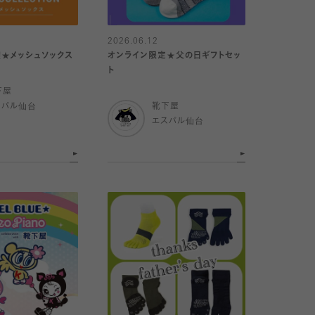
2026.06.12
★メッシュソックス
オンライン限定★父の日ギフトセッ
ト
下屋
スパル仙台
靴下屋
エスパル仙台