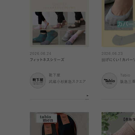
2026.06.24
2026.06.23
フィットネスシリーズ
脱げにくい！カバー
靴下屋
Tabio
武蔵小杉東急スクエア
阪急三