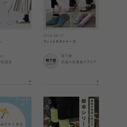
2026.06.17
♪
フィットネスシリーズ
io
靴下屋
神百貨店
武蔵小杉東急スクエア