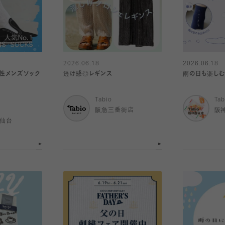
2026.06.18
2026.06.18
性メンズソック
透け感◎レギンス
雨の日も楽しむ
Tabio
Tab
阪急三番街店
阪
ル仙台