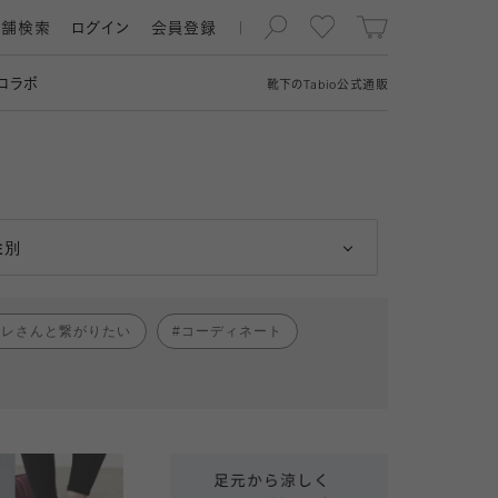
店舗検索
ログイン
会員登録
コラボ
靴下の
Tabio
公式通販
男性
女性
性別
ャレさんと繋がりたい
コーディネート