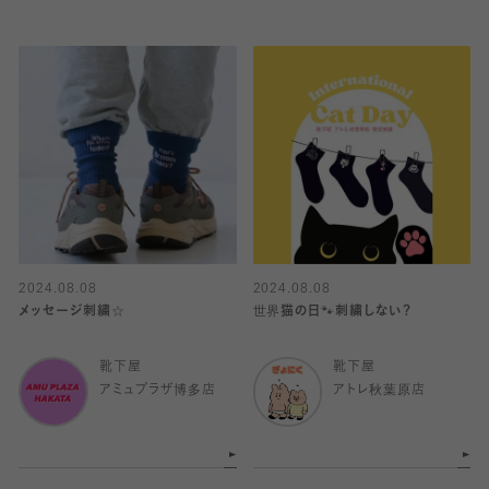
2024.08.08
2024.08.08
メッセージ刺繍☆
世界猫の日🐾刺繍しない？
靴下屋
靴下屋
アミュプラザ博多店
アトレ秋葉原店