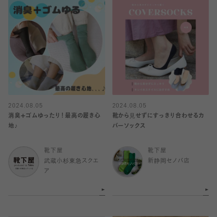
2024.08.05
2024.08.05
消臭➕ゴムゆったり！最高の履き心
靴から見せずにすっきり合わせるカ
地♪
バーソックス
靴下屋
靴下屋
武蔵小杉東急スクエ
新静岡セノバ店
ア