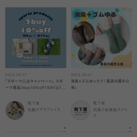
2024.08.07
2024.08.07
「スポーツ応援キャンペーン」 スポ
消臭➕ゴムゆったり！最高の履き心
ーツ商品2buy10%off！8/9（金）〜
地♪
start
靴下屋
靴下屋
札幌ステラプレイス
武蔵小杉東急スクエ
ア