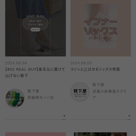
2024.08.04
2024.08.03
【#03 REAL BUY】素足風に履けて
コソッと忍ばせるソックス特集
脱げない靴下
靴下屋
靴下屋
武蔵小杉東急スクエ
新静岡セノバ店
ア