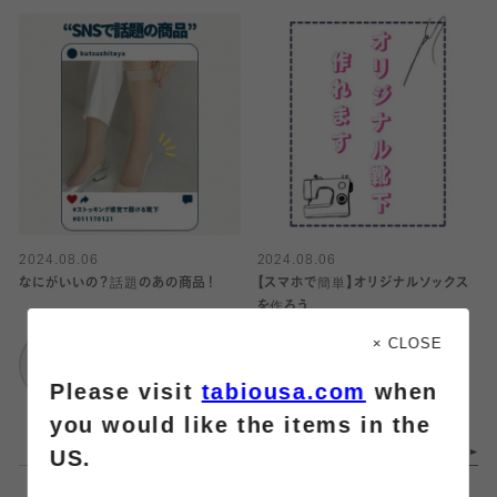
2024.08.06
2024.08.06
なにがいいの？話題のあの商品！
【スマホで簡単】オリジナルソックス
を作ろう
靴下屋
× CLOSE
武蔵小杉東急スクエ
靴下屋
Please visit
tabiousa.com
when
ア
アトレ恵比寿
you would like the items in the
US.