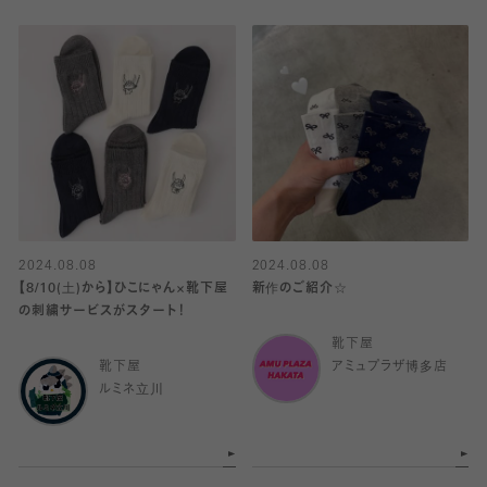
2024.08.08
2024.08.08
【8/10(土)から】ひこにゃん×靴下屋
新作のご紹介☆
の刺繍サービスがスタート！
靴下屋
靴下屋
アミュプラザ博多店
ルミネ立川