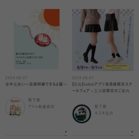
2024.08.07
2024.08.07
暑中見舞い〜店頭刺繍できるよ編〜
【告知】tabioアプリ会員様限定スク
ールフェア＋立川店限定のご案内
靴下屋
アトレ秋葉原店
靴下屋
ルミネ立川