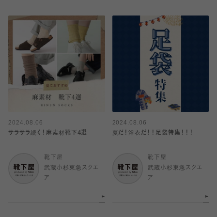
2024.08.06
2024.08.06
サラサラ続く！麻素材靴下4選
夏だ！浴衣だ！！足袋特集！！！
靴下屋
靴下屋
武蔵小杉東急スクエ
武蔵小杉東急スクエ
ア
ア