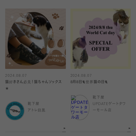
2024.08.07
2024.08.07
猫好きさん必見！猫ちゃんソックス
8月8日🐈世界猫の日🐈
★
靴下屋
靴下屋
UPDATEゲートタワ
アトレ目黒
ーモール店