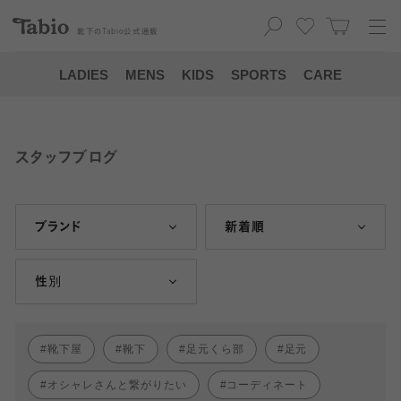
靴下の
Tabio
公式通販
LADIES
MENS
KIDS
SPORTS
CARE
スタッフブログ
ブランド
新着順
性別
靴下屋
靴下
足元くら部
足元
オシャレさんと繋がりたい
コーディネート