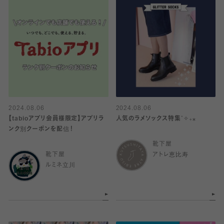
2024.08.06
2024.08.06
【tabioアプリ会員様限定】アプリラ
人気のラメソックス特集˚✧₊⁎
ンク別クーポンを配信！
靴下屋
靴下屋
アトレ恵比寿
ルミネ立川