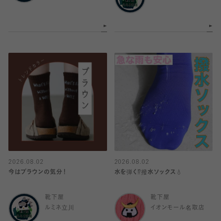
2026.08.02
2026.08.02
今はブラウンの気分！
水を弾く⁉️撥水ソックス💧
靴下屋
靴下屋
ルミネ立川
イオンモール名取店