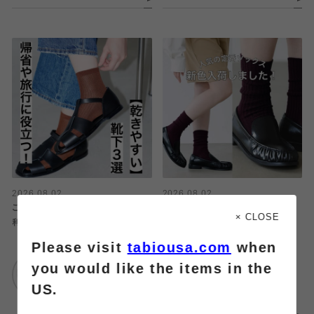
2026.08.02
2026.08.02
これからの旅行や帰省時にあると便
【人気】新色入荷しました！
× CLOSE
利！
Please visit
tabiousa.com
when
靴下屋
靴下屋
エスパル仙台
you would like the items in the
エスパル仙台
US.