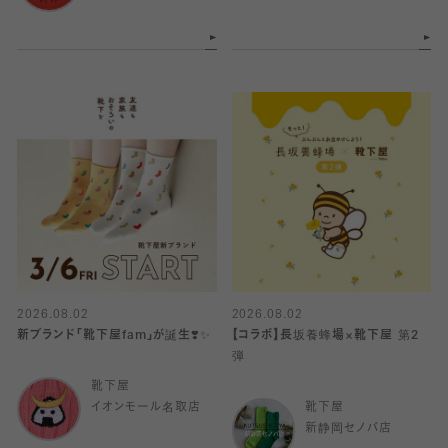
2026.08.02
2026.08.02
新ブランド「靴下屋fam」が誕生❣️✨
【コラボ】長坂養蜂場×靴下屋 第2
弾
靴下屋
イオンモール名取店
靴下屋
新静岡セノバ店