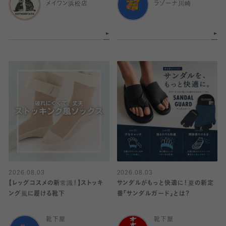
メイワン浜松店
ラゾーナ川崎
2026.08.03
2026.08.03
【レッグコスメの新常識！】ストッキ
サンダルがもっと快適に！夏の新定
ング風に履ける靴下
番「サンダルガード」とは？
靴下屋
靴下屋