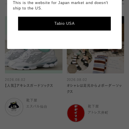
This is the website for Japan market and doesn't
ship to the US.
Tabio USA
2026.08.02
2026.08.02
【人気】アキレスガードソックス
オシャレは足元から🧦ボーダーソッ
クス
靴下屋
エスパル仙台
靴下屋
アトレ大井町