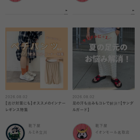
2026.08.02
2026.08.02
【透け対策にも】オススメのインナー
足の汗も痛みもコレで解決‼️【サンダ
レギンス特集
ルガード】
靴下屋
靴下屋
ルミネ立川
イオンモール名取店