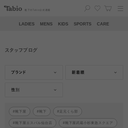
靴下の
Tabio
公式通販
LADIES
MENS
KIDS
SPORTS
CARE
スタッフブログ
ブランド
新着順
性別
靴下屋
靴下
足元くら部
靴下屋エスパル仙台店
靴下屋武蔵小杉東急スクエア