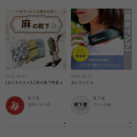
2026.08.01
2026.08.01
【夏にオススメ🏝️】麻の靴下特集🧦
魔氷リング🧊
靴下屋
靴下屋
浦和パルコ店
アトレ川崎