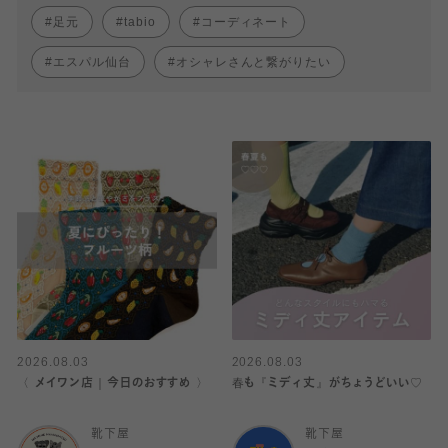
足元
tabio
コーディネート
エスパル仙台
オシャレさんと繋がりたい
2026.08.03
2026.08.03
〈 メイワン店｜今日のおすすめ 〉
春も『ミディ丈』がちょうどいい♡
靴下屋
靴下屋