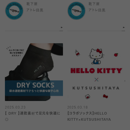
靴下屋
靴下屋
アトレ目黒
アトレ目黒
2025.03.23
2025.03.18
【 DRY 】速乾素材で足元を快適に
【コラボソックス】HELLO
◎
KITTY×KUTSUSHITAYA