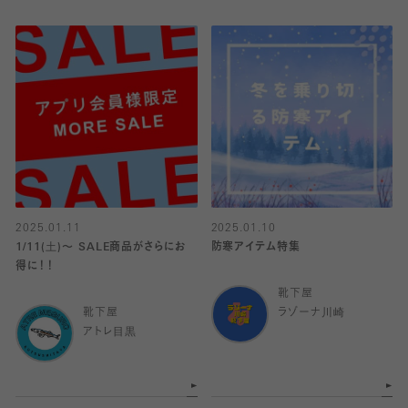
2025.01.11
2025.01.10
1/11(土)〜 SALE商品がさらにお
防寒アイテム特集
得に！！
靴下屋
靴下屋
ラゾーナ川崎
アトレ目黒