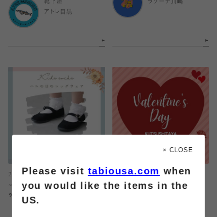
靴下屋
ラゾーナ川崎
アトレ目黒
× CLOSE
Please visit
tabiousa.com
when
2025.02.10
2025.02.07
you would like the items in the
~我が子のハレの日に~ キッズ用ソ
バレンタインのプレゼントに靴下は
ックス★
いかがですか♡
US.