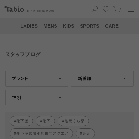
靴下の
Tabio
公式通販
LADIES
MENS
KIDS
SPORTS
CARE
スタッフブログ
ブランド
新着順
性別
靴下屋
靴下
足元くら部
靴下屋武蔵小杉東急スクエア
足元