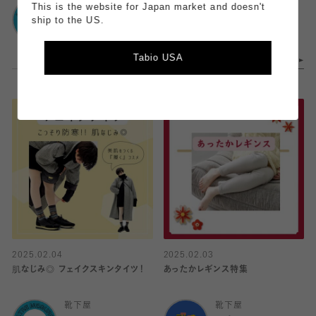
靴下屋
靴下屋
This is the website for Japan market and doesn't
アトレ目黒
アトレ目黒
ship to the US.
Tabio USA
2025.02.04
2025.02.03
肌なじみ◎ フェイクスキンタイツ！
あったかレギンス特集
靴下屋
靴下屋