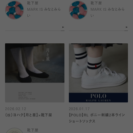
靴下屋
靴下屋
MARK IS みなとみら
MARK IS みなとみら
い
い
2026.02.12
2026.01.17
（株）ヨハク【月と星】×靴下屋
【POLO】RL ポニー刺繍2本ライン
ショートソックス
靴下屋