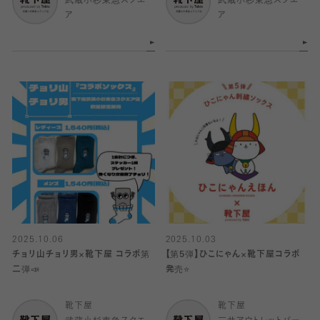
武蔵小杉東急スクエ
武蔵小杉東急スクエ
ア
ア
2025.10.06
2025.10.03
チョリ山チョリ男×靴下屋 コラボ第
【第5弾】ひこにゃん×靴下屋コラボ
二弾📣
発売⭐️
靴下屋
靴下屋