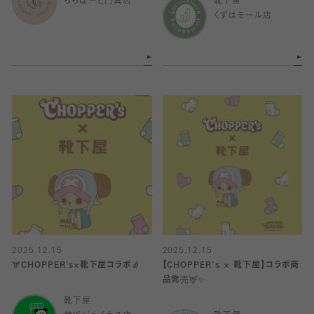
ららぽーと門真店
靴下屋
くずはモール店
2025.12.15
2025.12.15
🫎CHOPPER's×靴下屋コラボ🧦
【CHOPPER’s × 靴下屋】コラボ商
品発売🦌✨️
靴下屋