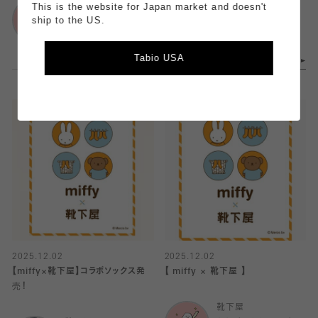
靴下屋
靴下屋
This is the website for Japan market and doesn't
ららぽーと富士見店
吉祥寺店
ship to the US.
Tabio USA
2025.12.02
2025.12.02
【miffy×靴下屋】コラボソックス発
【 miffy × 靴下屋 】
売！
靴下屋