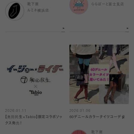
靴下屋
ららぽーと富士見店
ルミネ横浜店
2026.01.11
2026.01.06
【奥田民生×Tabio】限定コラボソッ
60デニールカラータイツコーデ🩰
クス発売！
靴下屋