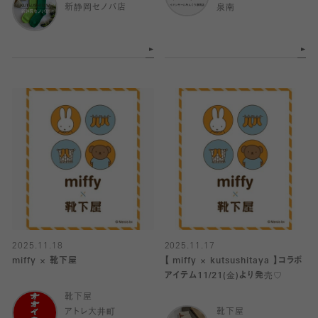
新静岡セノバ店
泉南
2025.11.18
2025.11.17
miffy × 靴下屋
【 miffy × kutsushitaya 】コラボ
アイテム11/21(金)より発売♡
靴下屋
アトレ大井町
靴下屋