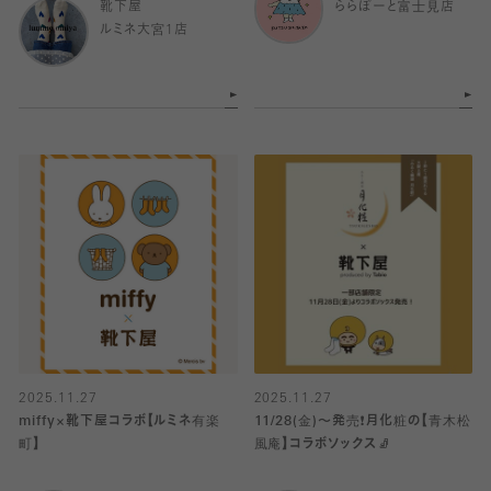
靴下屋
ららぽーと富士見店
ルミネ大宮1店
2025.11.27
2025.11.27
miffy×靴下屋コラボ【ルミネ有楽
11/28(金)〜発売❗️月化粧の【青木松
町】
風庵】コラボソックス🧦