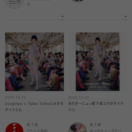
ア
2025.10.22
2025.10.22
asaginyo × Tabio Tabioと旅する
あさぎーにょ×靴下屋コラボタイツ
タイツと私
🫶🏻
靴下屋
靴下屋
アトレ大井町
あべのキューズモー