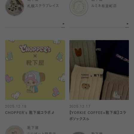
靴下屋
靴下屋
札幌ステラプレイス
ルミネ有楽町店
2025.12.18
2025.12.17
CHOPPER's 靴下屋コラボ🧦
【YORKIE COFFEE×靴下屋】コラ
ボソックス☕️
靴下屋