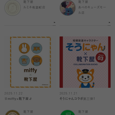
靴下屋
靴下屋
ルミネ有楽町店
あべのキューズモー
ル店
2025.11.22
2025.11.21
🐰miffy×靴下屋🧦
そうにゃんコラボ第三弾！
靴下屋
靴下屋