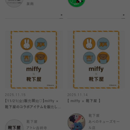
泉南
2025.11.15
2025.11.14
【11/21(金)販売開始♡】miffy ×
【 miffy × 靴下屋 】
靴下屋のコラボアイテムを販売しま
す！
靴下屋
靴下屋
あべのキューズモー
アトレ吉祥寺
ル店