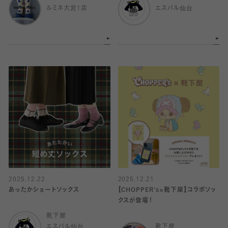
ルミネ大宮1店
エスパル仙台
2025.12.22
2025.12.21
あったかショートソックス
【CHOPPER's×靴下屋】コラボソッ
クスが登場！
靴下屋
エスパル仙台
靴下屋