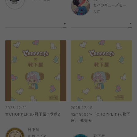
あべのキューズモー
ル店
2025.12.21
2025.12.18
🫎CHOPPER's×靴下屋コラボ🧦
12/19(金)～『CHOPPER's×靴下
屋』 発売🌟
靴下屋
札幌アピア
靴下屋