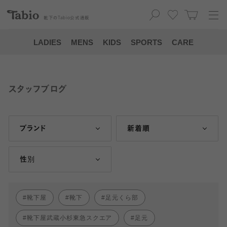
靴下の
Tabio
公式通販
LADIES
MENS
KIDS
SPORTS
CARE
スタッフブログ
ブランド
新着順
性別
靴下屋
靴下
足元くら部
靴下屋武蔵小杉東急スクエア
足元