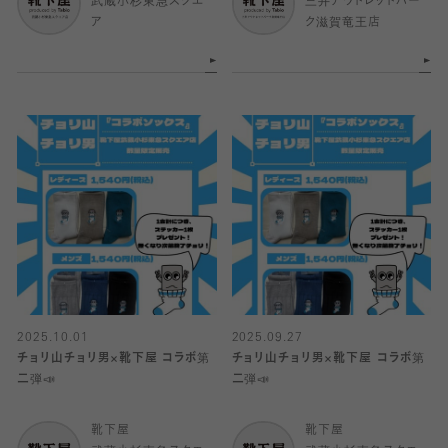
武蔵小杉東急スクエ
三井アウトレットパー
ア
ク滋賀竜王店
2025.10.01
2025.09.27
チョリ山チョリ男×靴下屋 コラボ第
チョリ山チョリ男×靴下屋 コラボ第
二弾📣
二弾📣
靴下屋
靴下屋