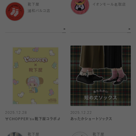
靴下屋
イオンモール名取店
浦和パルコ店
2025.12.28
2025.12.22
🫎CHOPPER's×靴下屋コラボ🧦
あったかショートソックス
靴下屋
靴下屋