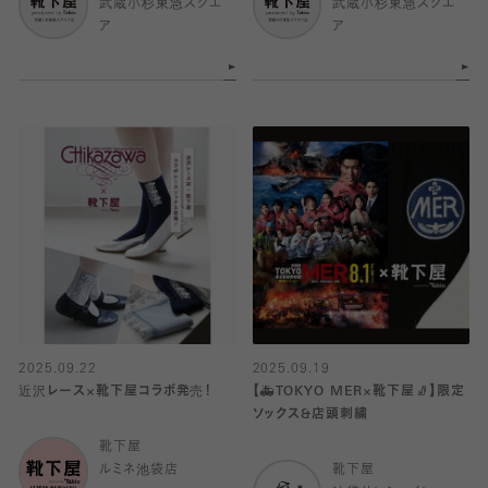
武蔵小杉東急スクエ
武蔵小杉東急スクエ
ア
ア
2025.09.22
2025.09.19
近沢レース×靴下屋コラボ発売！
【🚑TOKYO MER×靴下屋🧦】限定
ソックス&店頭刺繍
靴下屋
ルミネ池袋店
靴下屋