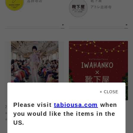
吉祥寺店
靴下屋
アトレ吉祥寺
× CLOSE
Please visit
tabiousa.com
when
2025.12.13
2025.12.03
you would like the items in the
⭐️あさぎーにょ×靴下屋コラボタイツ
iwahanko.×靴下屋コラボ🌟12月
⭐️
の刺繍
US.