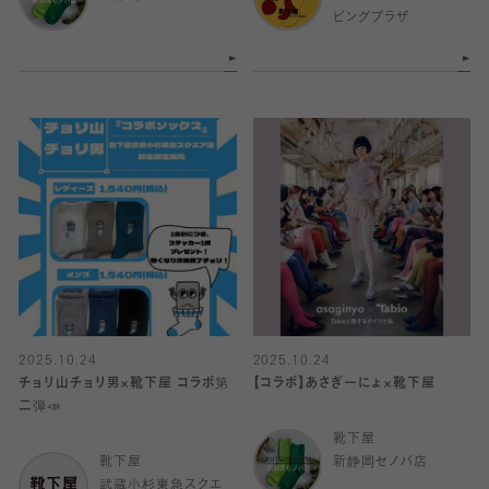
ピングプラザ
2025.10.24
2025.10.24
チョリ山チョリ男×靴下屋 コラボ第
【コラボ】あさぎーにょ×靴下屋
二弾📣
靴下屋
靴下屋
新静岡セノバ店
武蔵小杉東急スクエ