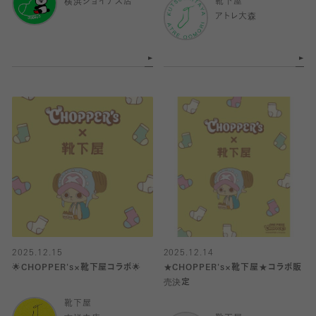
横浜ジョイナス店
靴下屋
アトレ大森
2025.12.15
2025.12.14
🌟CHOPPER's×靴下屋コラボ🌟
★CHOPPER's×靴下屋★コラボ販
売決定
靴下屋