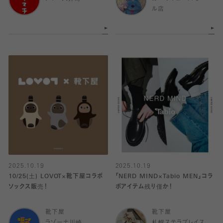
ル店
2025.10.19
2025.10.19
10/25(土) LOVOT×靴下屋コラボ
「NERD MIND×Tabio MEN」コラ
ソックス販売！
ボアイテム残り僅か！
靴下屋
靴下屋
ラゾーナ川崎
札幌ステラプレイス