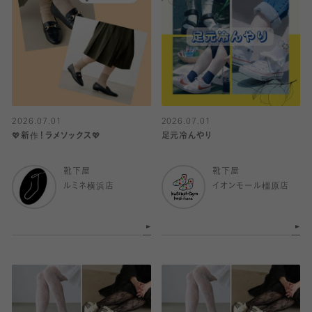
2026.07.01
2026.07.01
💖新作！ラメソックス💖
足元冷んやり
靴下屋
靴下屋
ルミネ横浜店
イオンモール橿原店