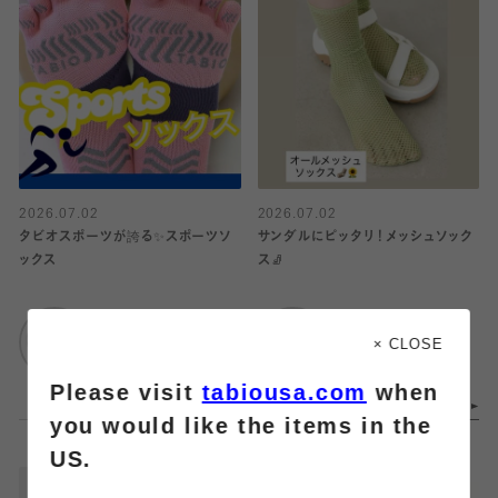
2026.07.02
2026.07.02
タビオスポーツが誇る✨スポーツソ
サンダルにピッタリ！メッシュソック
ックス
ス🧦
靴下屋
靴下屋
エスパル仙台
ルミネ横浜店
× CLOSE
Please visit
tabiousa.com
when
you would like the items in the
US.