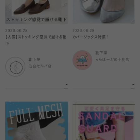
2026.06.28
2026.06.28
【人気】ストッキング感覚で履ける靴
カバーソックス特集！
下
靴下屋
靴下屋
ららぽーと富士見店
仙台セルバ店