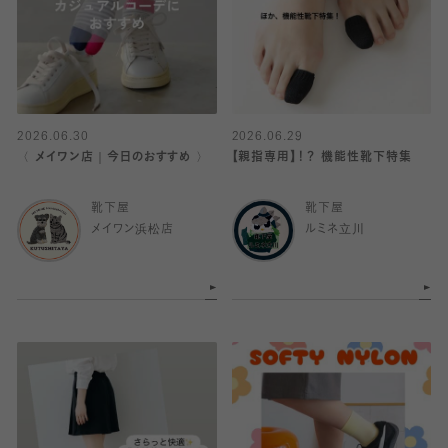
2026.06.30
2026.06.29
〈 メイワン店｜今日のおすすめ 〉
【親指専用】！？ 機能性靴下特集
靴下屋
靴下屋
メイワン浜松店
ルミネ立川