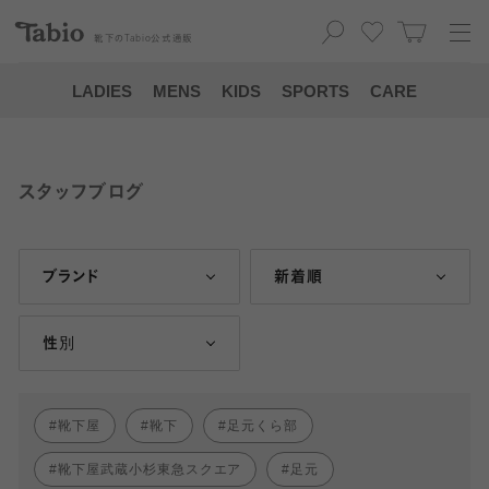
靴下の
Tabio
公式通販
LADIES
MENS
KIDS
SPORTS
CARE
スタッフブログ
ブランド
新着順
性別
靴下屋
靴下
足元くら部
靴下屋武蔵小杉東急スクエア
足元