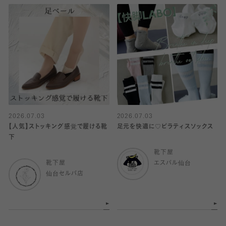
2026.07.03
2026.07.03
【人気】ストッキング感覚で履ける靴
足元を快適に♡ピラティスソックス
下
靴下屋
靴下屋
エスパル仙台
仙台セルバ店