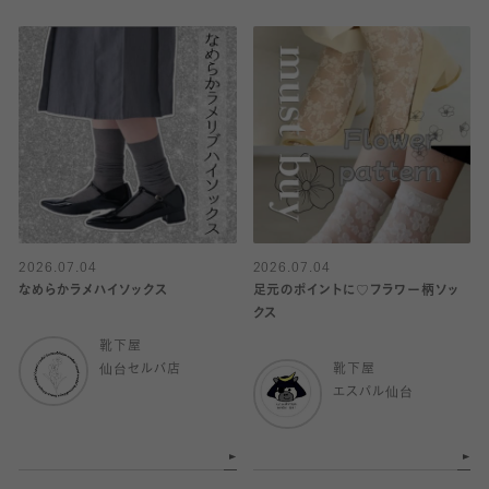
2026.07.04
2026.07.04
なめらかラメハイソックス
足元のポイントに♡フラワー柄ソッ
クス
靴下屋
仙台セルバ店
靴下屋
エスパル仙台