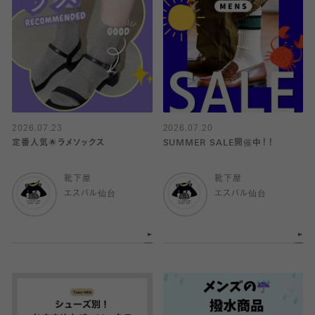
2026.07.23
2026.07.20
定番人気🌟ラメソックス
SUMMER SALE開催中！！
靴下屋
靴下屋
エスパル仙台
エスパル仙台