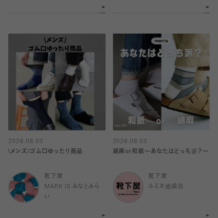
2026.08.03
2026.08.03
\メンズ/ゴム口ゆったり商品
綿麻or和紙〜あなたはどっち派？〜
靴下屋
靴下屋
MARK IS みなとみら
ルミネ池袋店
い