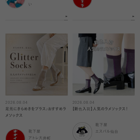
い
2026.08.04
2026.08.04
足元にきらめきをプラス♪おすすめラ
【新色入荷】人気のラメソックス！
メソックス
靴下屋
靴下屋
エスパル仙台
アトレ大井町