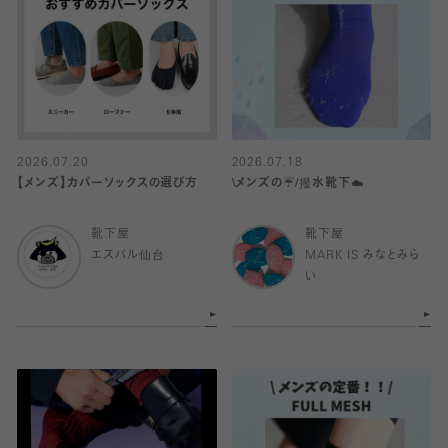
2026.07.20
2026.07.18
【メンズ】カバーソックスの選び方
\メンズの☔️/撥水靴下☁️
靴下屋
靴下屋
エスパル仙台
MARK IS みなとみら
い