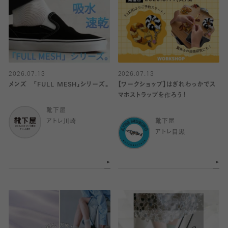
2026.07.13
2026.07.13
メンズ 「FULL MESH」シリーズ。
【ワークショップ】はぎれわっかでス
マホストラップを作ろう！
靴下屋
アトレ川崎
靴下屋
アトレ目黒