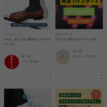
2026.07.15
2026.07.15
COOL BIZ👔夏に履きたいビジネス
【7/17より再値下げスタート☑️】
ソックス
靴下屋
靴下屋
ららぽーと門真店
アトレ大井町