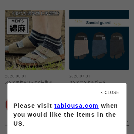
2026.08.01
2026.07.31
メンズの綿麻ソックス特集🧦
メンズサンダルガード
× CLOSE
靴下屋
靴下屋
Please visit
tabiousa.com
when
浦和パルコ店
あべのキューズモー
ル店
you would like the items in the
US.