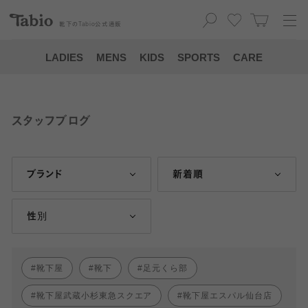
靴下の
Tabio
公式通販
LADIES
MENS
KIDS
SPORTS
CARE
スタッフブログ
ブランド
新着順
性別
靴下屋
靴下
足元くら部
靴下屋武蔵小杉東急スクエア
靴下屋エスパル仙台店