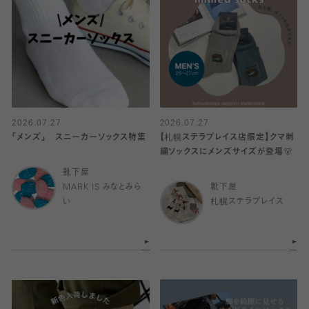
2026.07.27
2026.07.27
「メンズ」 スニーカーソックス特集
【札幌ステラプレイス店限定】クマ刺
繍ソックスにメンズサイズが登場🐻
靴下屋
MARK IS みなとみら
靴下屋
い
札幌ステラプレイス