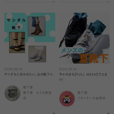
2026.08.02
2026.08.02
サンダルに合わせたい、夏の靴下🌻
今年の夏も【FULL MESH】で決ま
り️‼️
靴下屋
靴下屋 ルミネ新宿
靴下屋
店
イオンモール名取店