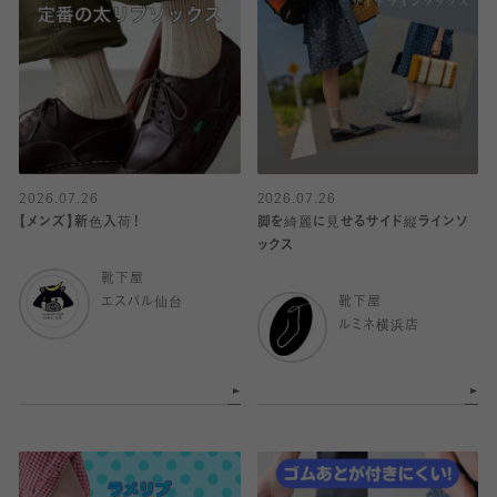
2026.07.26
2026.07.26
【メンズ】新色入荷！
脚を綺麗に見せるサイド縦ラインソ
ックス
靴下屋
エスパル仙台
靴下屋
ルミネ横浜店