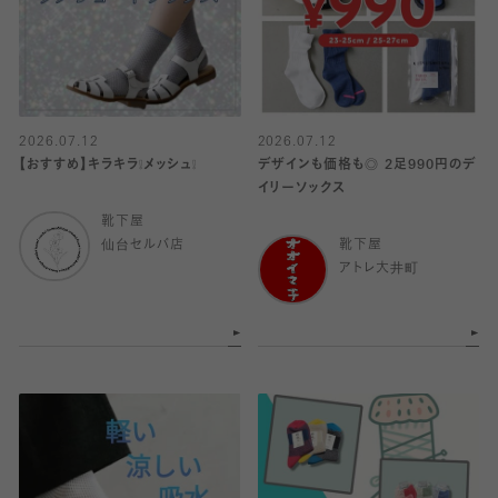
2026.07.12
2026.07.12
【おすすめ】キラキラ❕メッシュ❕
デザインも価格も◎ 2足990円のデ
イリーソックス
靴下屋
仙台セルバ店
靴下屋
アトレ大井町