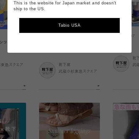
This is the website for Japan market and doesn't
ship to the US.
Tabio USA
2026.08.07
2026.08.07
ンツ！！
サンダルに合わせられるパーツソッ
撥水効果
クス特集☆
靴
杉東急スクエア
靴下屋
武
武蔵小杉東急スクエア