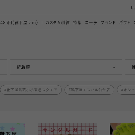
カスタム刺繍
特集
コーデ
ブランド
ギフト
,485円（靴下屋
fam）
人気ランキング順
新着順
靴下屋武蔵小杉東急スクエア
靴下屋エスパル仙台店
オシ