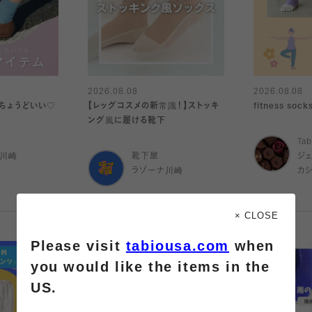
2026.08.08
2026.08.08
ちょうどいい♡
【レッグコスメの新常識！】ストッキ
fitness socks🧘
ング風に履ける靴下
Tab
ナ川崎
靴下屋
ジ
ラゾーナ川崎
カ
× CLOSE
Please visit
tabiousa.com
when
you would like the items in the
US.