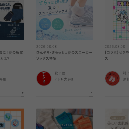
2026.08.08
2026.08.08
適に！夏の新定
ひんやり・さらっと♫夏のスニーカー
【コラボ】せき
」とは？
ソックス特集
ス
靴下屋
靴
井町
アトレ大井町
浦