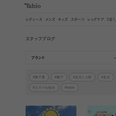
レディース
メンズ
キッズ
スポーツ
レッグケア
3
足1
スタッフブログ
靴下屋
Tabio
ブランド
靴下屋
靴下
足元くら部
足元
エスパル仙台
tabio