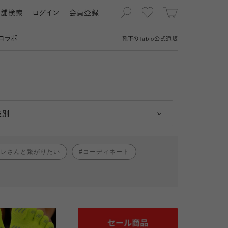
店舗検索
ログイン
会員登録
コラボ
靴下の
Tabio
公式通販
男性
女性
性別
ャレさんと繋がりたい
コーディネート