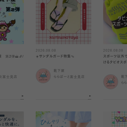
2026.08.08
2026.08.08
 第2弾🗻🧦/
☀️サンダルガード特集🩴
スポーツ以外
けるタビオスポ
靴下屋
と富士見店
ららぽーと富士見店
靴
ら