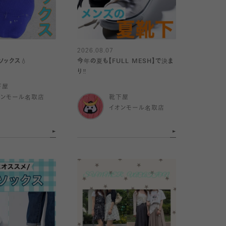
2026.08.07
ソックス💧
今年の夏も【FULL MESH】で決ま
り️‼️
下屋
オンモール名取店
靴下屋
イオンモール名取店