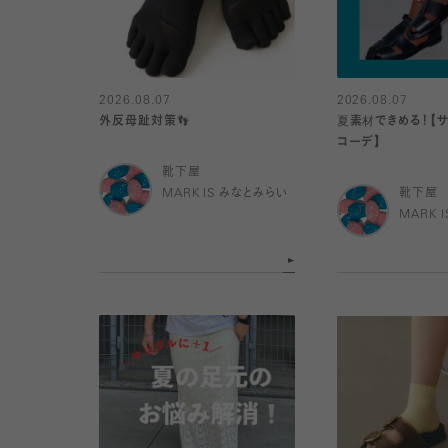
2026.08.07
2026.08.07
外反母趾対策👣
夏素材できめる！【
コーデ】
靴下屋
MARK IS みなとみらい
靴下屋
MARK 