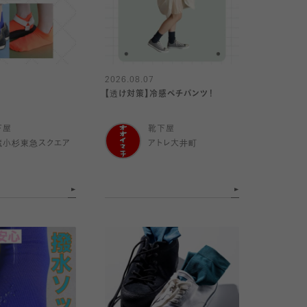
2026.08.07
【透け対策】冷感ペチパンツ！
下屋
靴下屋
蔵小杉東急スクエア
アトレ大井町