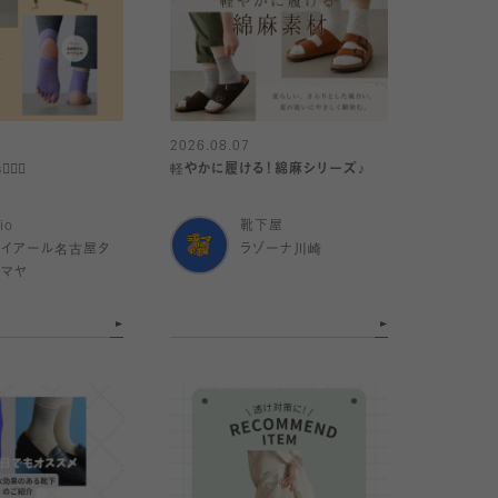
2026.08.07
🏻‍♀️
軽やかに履ける！綿麻シリーズ♪
io
靴下屋
ェイアール名古屋タ
ラゾーナ川崎
シマヤ