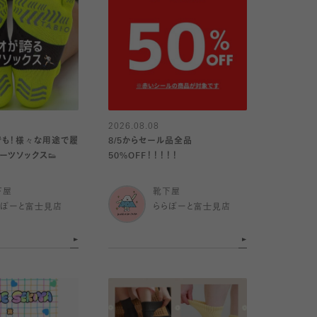
2026.08.08
でも！様々な用途で履
8/5からセール品全品
ーツソックス👟
50%OFF！！！！！
下屋
靴下屋
らぽーと富士見店
ららぽーと富士見店