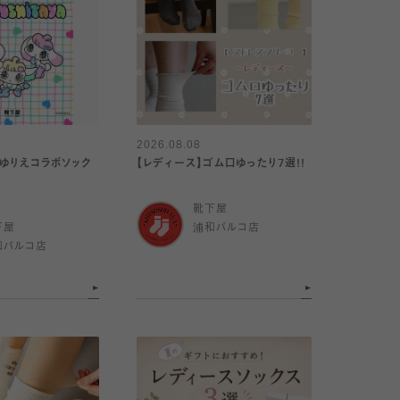
2026.08.08
やゆりえコラボソック
【レディース】ゴム口ゆったり7選!!
靴下屋
下屋
浦和パルコ店
和パルコ店