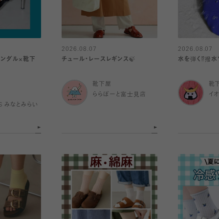
2026.08.07
2026.08.07
サンダル×靴下
チュール・レースレギンス🍃
水を弾く⁉️撥水
靴下屋
靴
ららぽーと富士見店
イ
IS みなとみらい