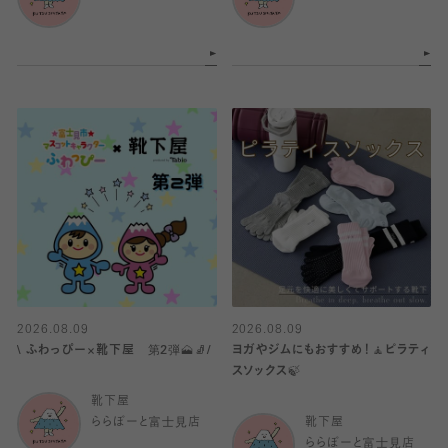
2026.08.09
2026.08.09
\ ふわっぴー×靴下屋 第2弾🗻🧦/
ヨガやジムにもおすすめ！🧘ピラティ
スソックス🍃
靴下屋
ららぽーと富士見店
靴下屋
ららぽーと富士見店