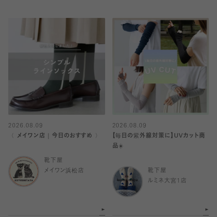
2026.08.09
2026.08.09
〈 メイワン店｜今日のおすすめ 〉
【毎日の紫外線対策に】UVカット商
品☀️
靴下屋
メイワン浜松店
靴下屋
ルミネ大宮1店