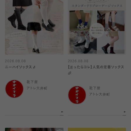
2026.08.08
2026.08.08
ニーハイソックス🧦
【迷ったらコレ】人気の定番ソックス
🌈
靴下屋
アトレ大井町
靴下屋
アトレ大井町