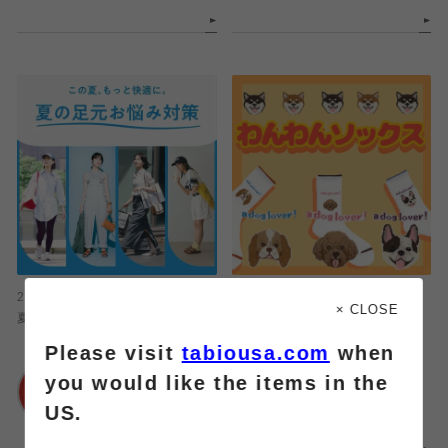
2026.08.09
2026.08.09
× CLOSE
夏の足元お悩み対策🪼
足元をチャーミングに
Please visit
tabiousa.com
when
靴下屋
靴下屋
you would like the items in the
浦和パルコ店
仙台セルバ店
US.