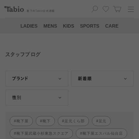
靴下の
Tabio
公式通販
LADIES
MENS
KIDS
SPORTS
CARE
スタッフブログ
ブランド
新着順
性別
靴下屋
靴下
足元くら部
足元
靴下屋武蔵小杉東急スクエア
靴下屋エスパル仙台店