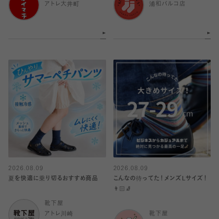
アトレ大井町
浦和パルコ店
2026.08.09
2026.08.09
夏を快適に乗り切るおすすめ商品
こんなの待ってた！メンズLサイズ！
👨🏻🧦
靴下屋
アトレ川崎
靴下屋