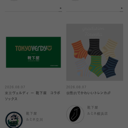
2026.08.07
2026.08.07
東京ヴェルディ ー 靴下屋 コラボ
個性的でかわいいトレンカ🌈
ソックス
靴下屋
靴下屋
ルミネ横浜店
ルミネ立川