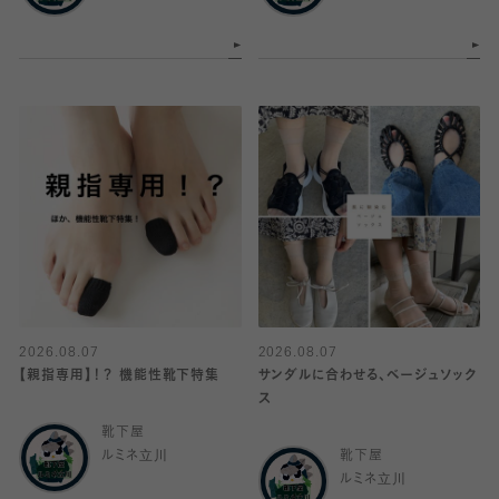
2026.08.07
2026.08.07
【親指専用】！？ 機能性靴下特集
サンダルに合わせる、ベージュソック
ス
靴下屋
ルミネ立川
靴下屋
ルミネ立川