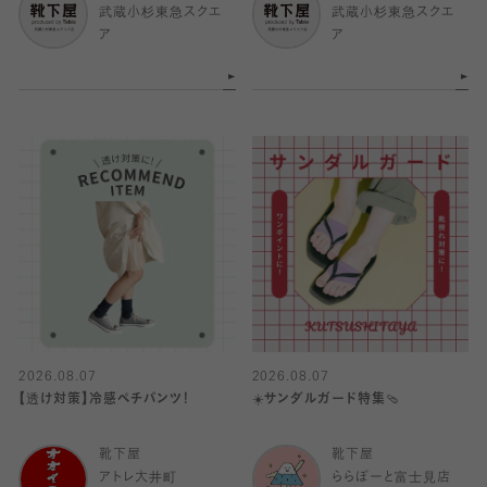
武蔵小杉東急スクエ
武蔵小杉東急スクエ
ア
ア
2026.08.07
2026.08.07
【透け対策】冷感ペチパンツ！
☀️サンダルガード特集🩴
靴下屋
靴下屋
アトレ大井町
ららぽーと富士見店