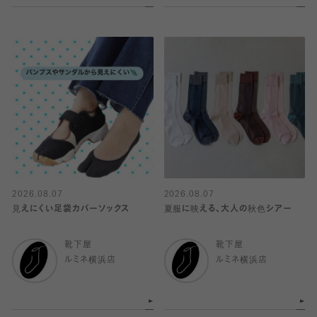
2026.08.07
2026.08.07
見えにくい足袋カバーソックス
夏服に映える、大人の秋色シアー
靴下屋
靴下屋
ルミネ横浜店
ルミネ横浜店