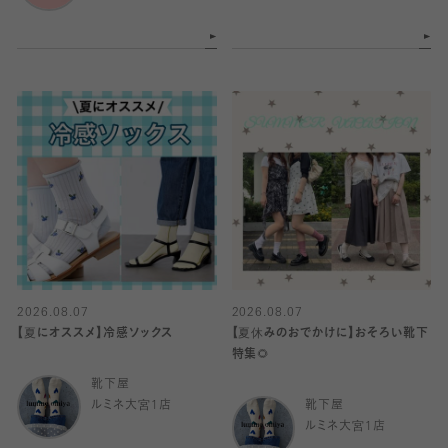
2026.08.07
2026.08.07
【夏にオススメ】冷感ソックス
【夏休みのおでかけに】おそろい靴下
特集🌻
靴下屋
ルミネ大宮1店
靴下屋
ルミネ大宮1店