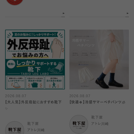
2026.08.07
2026.08.07
【大人気】外反母趾におすすめ靴下
【快適🍀】冷感サマーペチパンツ🧊
✨
靴下屋
靴下屋
アトレ川崎
アトレ川崎