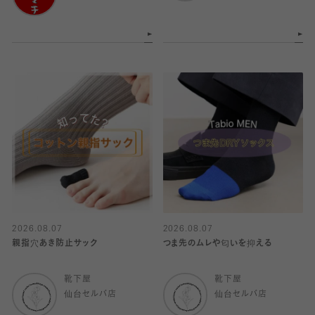
2026.08.07
2026.08.07
親指穴あき防止サック
つま先のムレや匂いを抑える
靴下屋
靴下屋
仙台セルバ店
仙台セルバ店