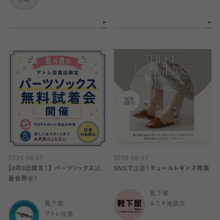
2026.08.07
2026.08.07
【8月8日限定！】 パーツソックス試
SNSで話題！チュールレギンス特集
着会開催！
靴下屋
靴下屋
ルミネ池袋店
アトレ目黒