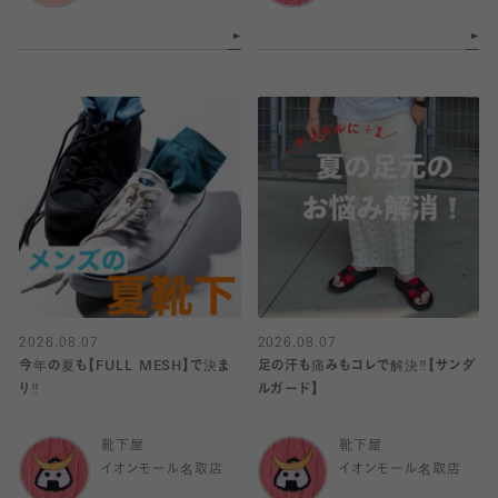
2026.08.07
2026.08.07
今年の夏も【FULL MESH】で決ま
足の汗も痛みもコレで解決‼️【サンダ
り️‼️
ルガード】
靴下屋
靴下屋
イオンモール名取店
イオンモール名取店