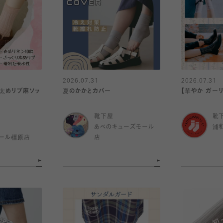
2026.07.31
2026.07.31
】太めリブ麻ソッ
夏のかかとカバー
【華やか ガー
靴下屋
靴
あべのキューズモール
浦
ール橿原店
店