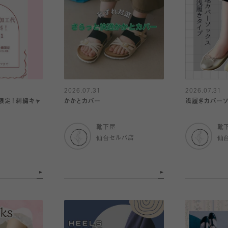
2026.07.31
2026.07.31
様限定！刺繍キャ
かかとカバー
浅履きカバーソ
靴下屋
靴
仙台セルバ店
仙