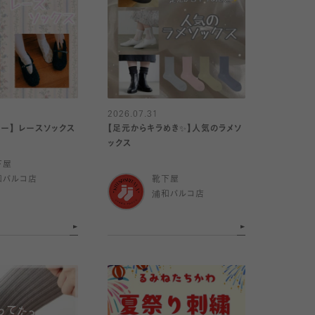
2026.07.31
リー】 レースソックス
【足元からキラめき✨️】人気のラメソ
ックス
下屋
和パルコ店
靴下屋
浦和パルコ店