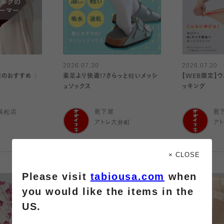
2026.07.30
2026.07.30
日のおすすめ 〉
素足より快適!?さらっと軽いメッシ
【WEB限定】
ュソックス
ッキング
浜松店
靴下屋
靴
アトレ大井町
ア
× CLOSE
Please visit
tabiousa.com
when
you would like the items in the
US.