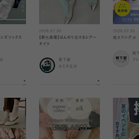
2026.07.30
2026.07.30
メンズソックス
【新色登場】ほんのり透けるシアー
魔氷リング🧊
タイツ
靴
川
靴下屋
ア
ルミネ立川