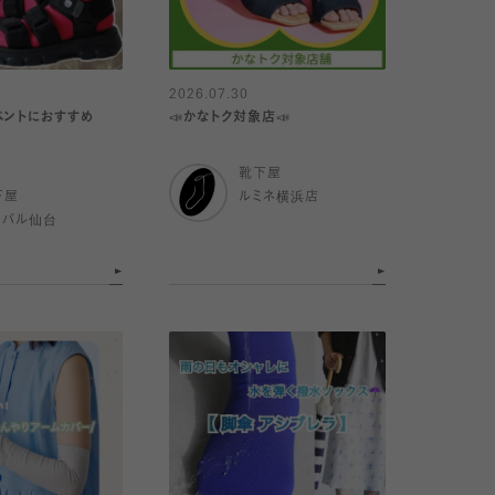
2026.07.30
ベントにおすすめ
📣かなトク対象店📣
靴下屋
下屋
ルミネ横浜店
スパル仙台