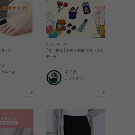
2026.07.31
止サック
【立川限定】夏祭り刺繍 8/1(土)ス
タート！
下屋
台セルバ店
靴下屋
ルミネ立川