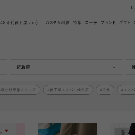
カスタム刺繍
特集
コーデ
ブランド
ギフト
,485円（靴下屋
fam）
人気ランキング順
新着順
武蔵小杉東急スクエア
靴下屋エスパル仙台店
足元
エス