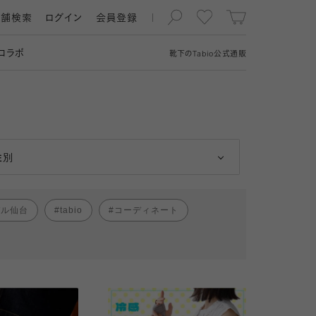
店舗検索
ログイン
会員登録
コラボ
靴下の
Tabio
公式通販
男性
女性
性別
パル仙台
tabio
コーディネート