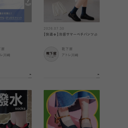
2026.07.30
【快適🍀】冷感サマーペチパンツ🧊
下屋
靴下屋
トレ川崎
アトレ川崎