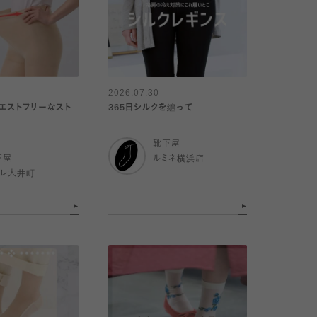
2026.07.30
ウエストフリーなスト
365日シルクを纏って
靴下屋
下屋
ルミネ横浜店
トレ大井町