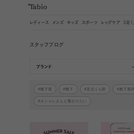
レディース
メンズ
キッズ
スポーツ
レッグケア
3
足1
スタッフブログ
靴下屋
Tabio
ブランド
靴下屋
靴下
足元くら部
靴下屋
オシャレさんと繋がりたい