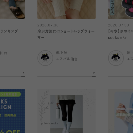
2026.07.30
2026.07.30
気ランキング
冷房対策に◎ショートレッグウォー
【撥水】夏のイ
マー
socks☀️💦
ル仙台
靴下屋
靴
エスパル仙台
エ