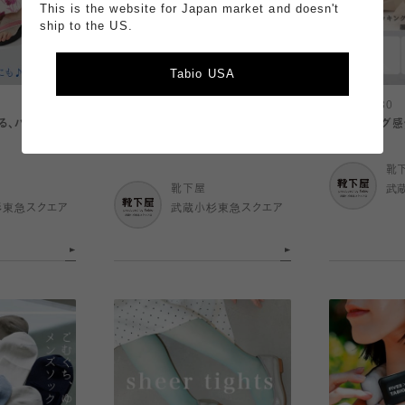
This is the website for Japan market and doesn't
ship to the US.
Tabio USA
2026.07.30
2026.07.30
る、パーツソッ
サンダルに合わせられるパーツソッ
ストッキング
クス特集☆
靴
靴下屋
武
杉東急スクエア
武蔵小杉東急スクエア