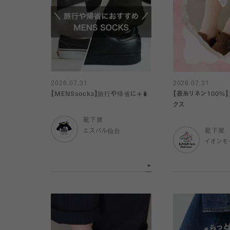
2026.07.31
2026.07.31
【MENSsocks】旅行や帰省に✈️🧳
【表糸リネン100%
クス
靴下屋
エスパル仙台
靴下屋
イオンモ