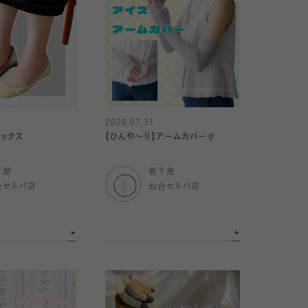
2026.07.31
ックス
【ひんや〜り】アームカバー🍨
下屋
靴下屋
台セルバ店
仙台セルバ店