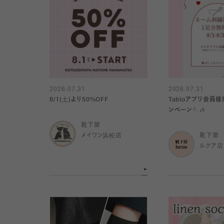
2026.07.31
2026.07.31
8/1(土)より50%OFF
Tabioアプリ会員
ンペーン🪡🎶
靴下屋
メイワン浜松店
靴下屋
ルクア店