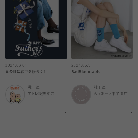
2024.06.01
2024.05.31
父の日に靴下を贈ろう！
BadBlue×tabio
靴下屋
靴下屋
アトレ秋葉原店
ららぽーと甲子園店