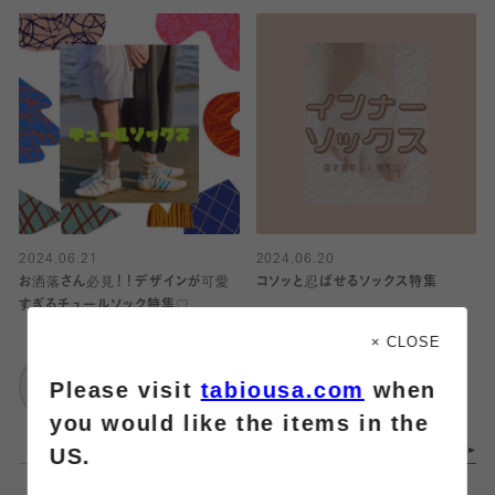
2024.06.21
2024.06.20
お洒落さん必見！！デザインが可愛
コソッと忍ばせるソックス特集
すぎるチュールソック特集♡
靴下屋
× CLOSE
靴下屋
武蔵小杉東急スクエ
Please visit
tabiousa.com
when
武蔵小杉東急スクエ
ア
ア
you would like the items in the
US.