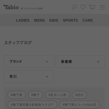
靴下の
Tabio
公式通販
LADIES
MENS
KIDS
SPORTS
CARE
スタッフブログ
ブランド
新着順
性別
靴下屋
靴下
足元くら部
足元
靴下屋武蔵小杉東急スクエア
靴下屋エスパル仙台店