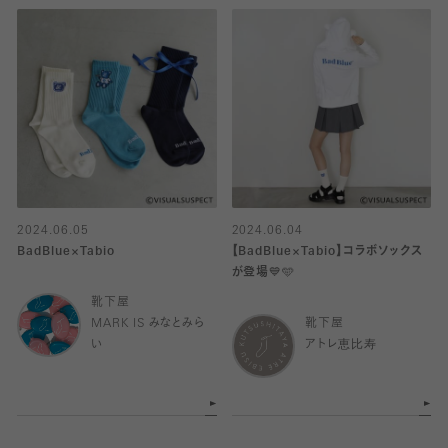
2024.06.05
2024.06.04
BadBlue×Tabio
【BadBlue×Tabio】コラボソックス
が登場💙🩵
靴下屋
MARK IS みなとみら
靴下屋
い
アトレ恵比寿