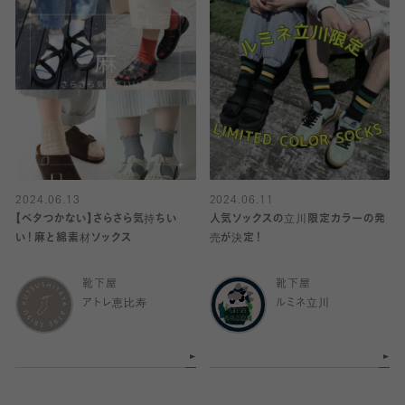
2024.06.13
2024.06.11
【ベタつかない】さらさら気持ちい
人気ソックスの立川限定カラーの発
い！麻と綿素材ソックス
売が決定！
靴下屋
靴下屋
アトレ恵比寿
ルミネ立川