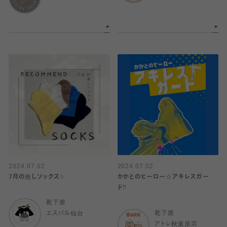
2024.07.02
2024.07.02
7月の推しソックス✨
かかとのヒーロー☆アキレスガー
ド‼︎
靴下屋
エスパル仙台
靴下屋
アトレ秋葉原店