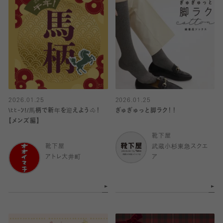
2026.01.25
2026.01.25
\ﾋﾋｰﾝ!/馬柄で新年を迎えよう🐴！
ぎゅぎゅっと脚ラク！！
【メンズ編】
靴下屋
靴下屋
武蔵小杉東急スクエ
アトレ大井町
ア