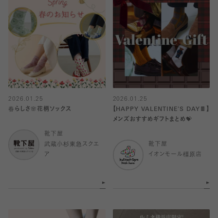
2026.01.25
2026.01.25
春らしさ🌸花柄ソックス
【HAPPY VALENTINE'S DAY🍫】
メンズおすすめギフトまとめ💝
靴下屋
武蔵小杉東急スクエ
靴下屋
ア
イオンモール橿原店