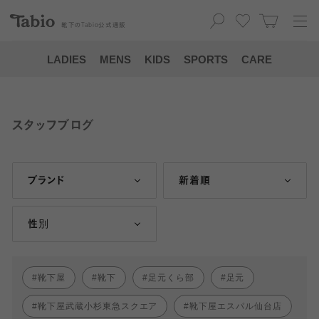
靴下の
Tabio
公式通販
LADIES
MENS
KIDS
SPORTS
CARE
スタッフブログ
ブランド
新着順
性別
靴下屋
靴下
足元くら部
足元
靴下屋武蔵小杉東急スクエア
靴下屋エスパル仙台店