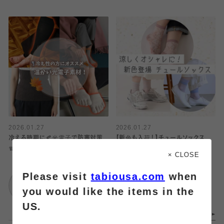
2026.01.27
2026.01.27
冷える時期に🍂光電子で防寒対策
【新色も入荷！】チュールソックス
🧣
× CLOSE
靴下屋
Please visit
tabiousa.com
when
靴下屋
浦和パルコ店
武蔵小杉東急スクエ
you would like the items in the
ア
US.