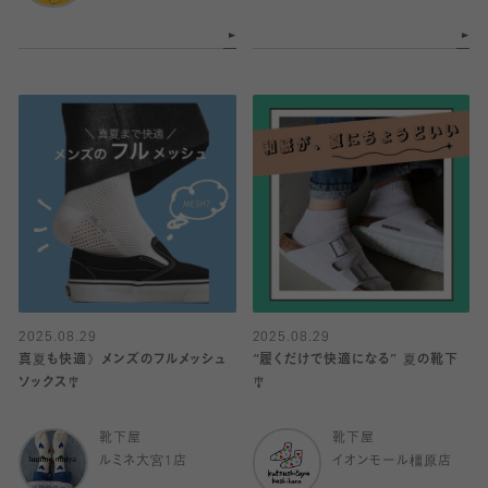
2025.08.29
2025.08.29
真夏も快適》メンズのフルメッシュ
“履くだけで快適になる” 夏の靴下
ソックス🎐
🎐
靴下屋
靴下屋
ルミネ大宮1店
イオンモール橿原店