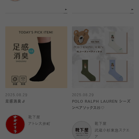
2025.08.29
2025.08.29
足感消臭🧦
POLO RALPH LAUREN シーズ
ンベアソックス🧸🤍
靴下屋
アトレ大井町
靴下屋
武蔵小杉東急スクエ
ア