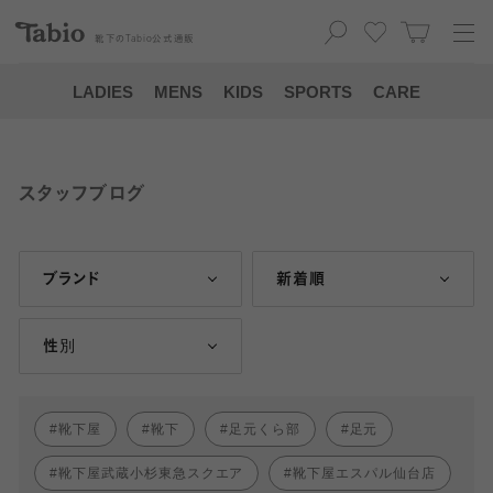
靴下の
Tabio
公式通販
LADIES
MENS
KIDS
SPORTS
CARE
スタッフブログ
ブランド
新着順
性別
靴下屋
靴下
足元くら部
足元
靴下屋武蔵小杉東急スクエア
靴下屋エスパル仙台店