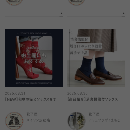
2025.08.31
2025.08.30
【NEW】和柄の猫又ソックス🐈👘
【商品紹介】消臭機能付ソックス
靴下屋
靴下屋
メイワン浜松店
アミュプラザくまもと