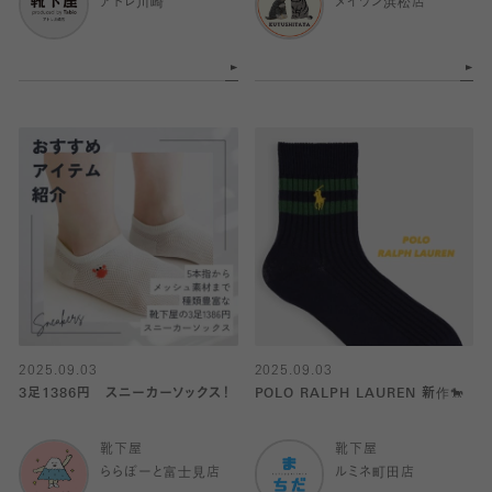
アトレ川崎
メイワン浜松店
2025.09.03
2025.09.03
3足1386円 スニーカーソックス！
POLO RALPH LAUREN 新作🐎
靴下屋
靴下屋
ららぽーと富士見店
ルミネ町田店