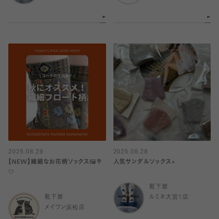
2025.08.29
2025.08.28
【NEW】繊細なお花柄ソックス🖼💐
人気サンダルソックス⭐︎
🤍
靴下屋
靴下屋
ルミネ大宮1店
メイワン浜松店