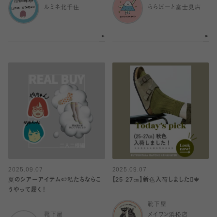
ルミネ北千住
ららぽーと富士見店
2025.09.07
2025.09.07
夏のシアーアイテム🍉私たちならこ
【25-27㎝】新色入荷しました🪾🍁
うやって履く！
靴下屋
靴下屋
メイワン浜松店