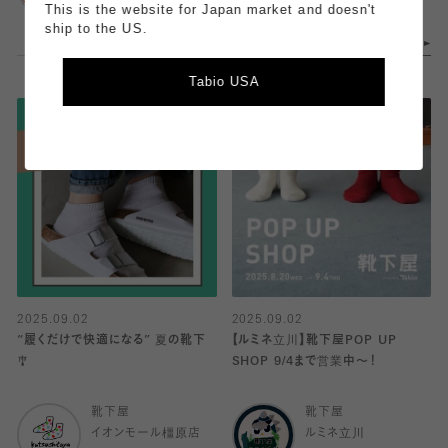
ア
This is the website for Japan market and doesn't
ship to the US.
Tabio USA
2025.09.02
2025.09.02
“履くだけで快適になる” 夏の靴下
【ルミネ立川】靴下屋POP UP
🎐
SHOP 9/4まで営業中〜！
靴下屋
靴下屋
イオンモール橿原店
ルミネ立川