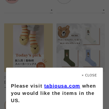
× CLOSE
2025.09.03
2025.09.02
【3足1386円】脱いでもかわいいスニ
POLO RALPH LAUREN シーズ
Please visit
tabiousa.com
when
ーカーソックス🐨🌿
ンベアソックス🧸🤍
you would like the items in the
US.
靴下屋
靴下屋
メイワン浜松店
武蔵小杉東急スクエ