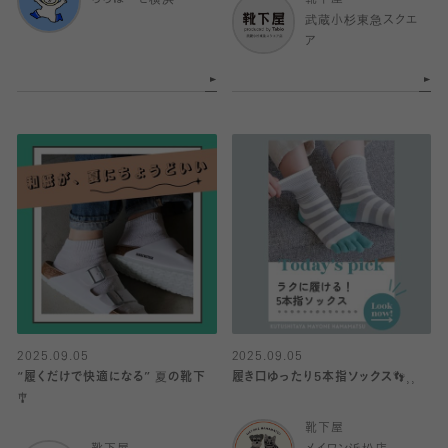
ららぽーと横浜
靴下屋
武蔵小杉東急スクエ
ア
2025.09.05
2025.09.05
“履くだけで快適になる” 夏の靴下
履き口ゆったり5本指ソックス👣⸒⸒
🎐
靴下屋