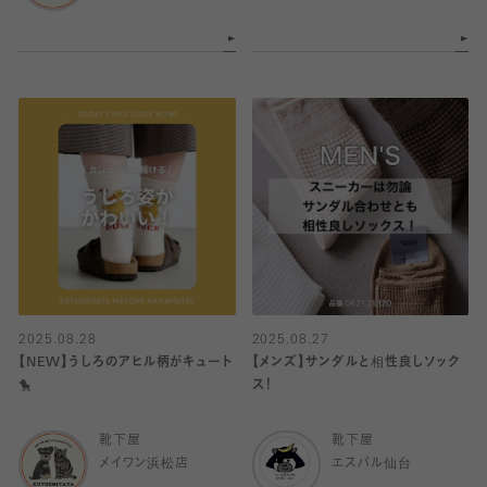
2025.08.28
2025.08.27
【NEW】うしろのアヒル柄がキュート
【メンズ】サンダルと相性良しソック
🐤
ス！
靴下屋
靴下屋
メイワン浜松店
エスパル仙台