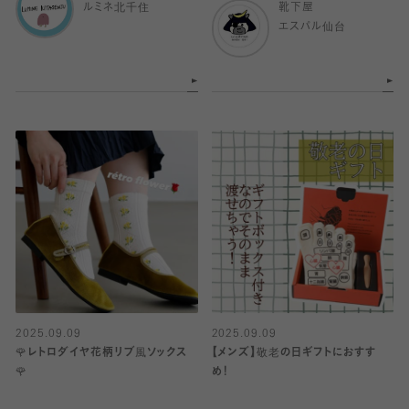
ルミネ北千住
靴下屋
エスパル仙台
2025.09.09
2025.09.09
🌹レトロダイヤ花柄リブ風ソックス
【メンズ】敬老の日ギフトにおすす
🌹
め！