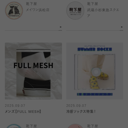
靴下屋
靴下屋
メイワン浜松店
武蔵小杉東急スクエ
ア
2025.09.07
2025.09.07
メンズ【FULL MESH】
冷感ソックス特集！
靴下屋
靴下屋