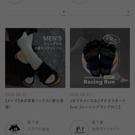
2025.08.27
2025.08.27
【メンズ】あの定番ソックスに新色登
1分でタメになる☝️タビオスポーツ
場！
【vol.2レーシングランプロ🏃‍♂️】
靴下屋
靴下屋
エスパル仙台
池袋サンシャイン