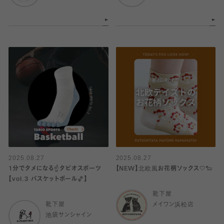
2025.08.27
2025.08.27
1分でタメになる☝️タビオスポーツ
【NEW】北欧風お花柄ソックス‎🤍🐑
【vol.3 バスケットボール🏀】
靴下屋
靴下屋
メイワン浜松店
池袋サンシャイン