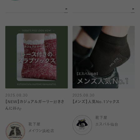
2025.08.30
2025.08.30
【NEW】カジュアルガーリー好きさ
【メンズ】人気No.1ソックス
んに🧸𝜗𝜚
靴下屋
靴下屋
エスパル仙台
メイワン浜松店