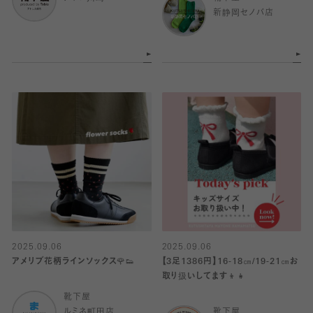
新静岡セノバ店
2025.09.06
2025.09.06
アメリブ花柄ラインソックス🌹👟
【3足1386円】16-18㎝/19-21㎝お
取り扱いしてます👦👧
靴下屋
ルミネ町田店
靴下屋