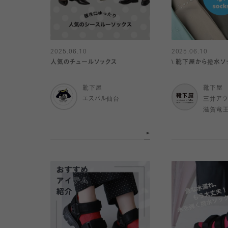
2025.06.10
2025.06.10
人気のチュールソックス
\ 靴下屋から撥水ソッ
靴下屋
靴下屋
エスパル仙台
三井アウ
滋賀竜