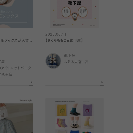
2025.06.11
綿着圧ソックスが入荷し
【さくらももこ×靴下屋】
靴下屋
下屋
ルミネ大宮1店
井アウトレットパーク
賀竜王店