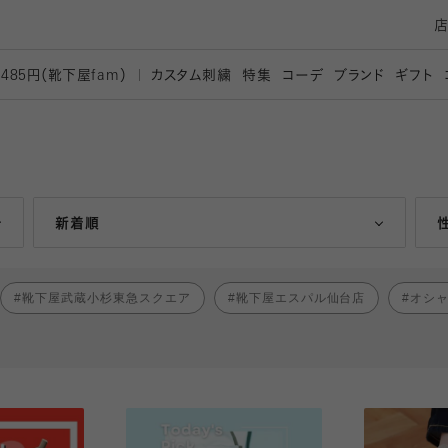
カスタム刺繍
特集
コーデ
ブランド
ギフト
,485円（靴下屋
fam）
人気ランキング順
新着順
靴下屋武蔵小杉東急スクエア
靴下屋エスパル仙台店
オシ