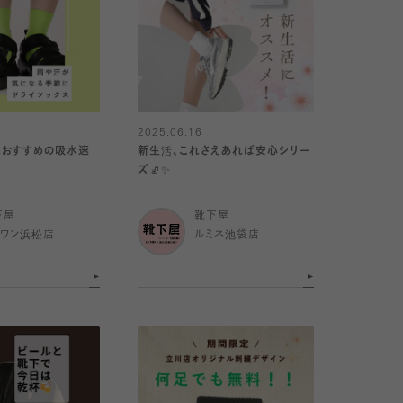
2025.06.16
におすすめの吸水速
新生活、これさえあれば安心シリー
ズ🧦✨
下屋
靴下屋
イワン浜松店
ルミネ池袋店