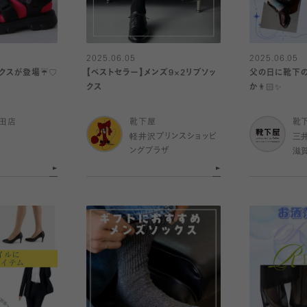
2025.06.05
2025.06.05
クスが登場☔️♡
【ベストセラー】メンズ9×2リブソッ
父の日に靴下の
クス
か👨🏻✨
田店
靴下屋
靴
軽井沢プリンスショッピ
三
ングプラザ
滋