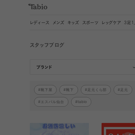
レディース
メンズ
キッズ
スポーツ
レッグケア
3
足1
スタッフブログ
靴下屋
Tabio
ブランド
靴下屋
靴下
足元くら部
足元
エスパル仙台
tabio