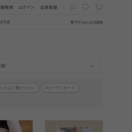
店舗検索
ログイン
会員登録
コラボ
靴下の
Tabio
公式通販
男性
女性
性別
ャレさんと繋がりたい
コーディネート