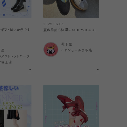
2025.06.05
ギフトはいかがです
夏の季節も快適に🌻DRY&COOL
靴下屋
下屋
イオンモール名取店
井アウトレットパーク
賀竜王店