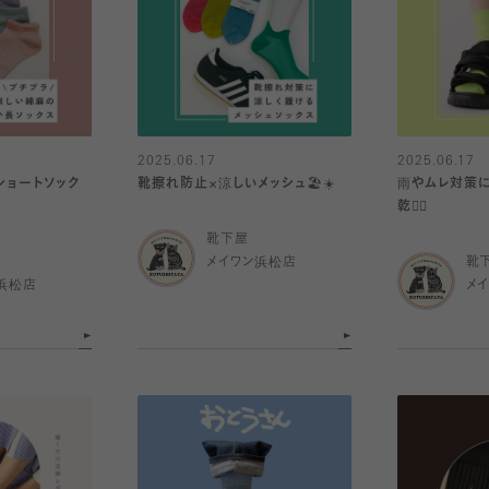
2025.06.17
2025.06.17
麻ショートソック
靴擦れ防止×涼しいメッシュ🏖☀️
雨やムレ対策
乾🙆‍♀️
靴下屋
メイワン浜松店
靴
浜松店
メ