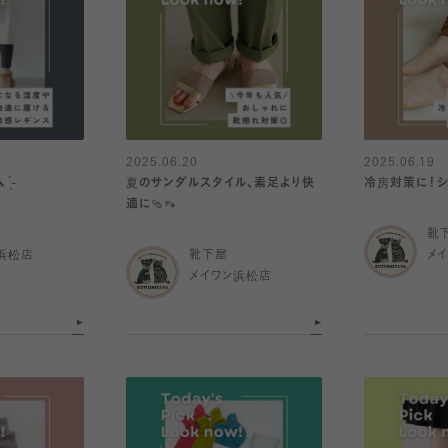
2025.06.20
2025.06.19
̖́-
夏のサンダルスタイル、素足より快
冷房対策に！シ
適に🩴👡
靴
浜松店
靴下屋
メ
メイワン浜松店