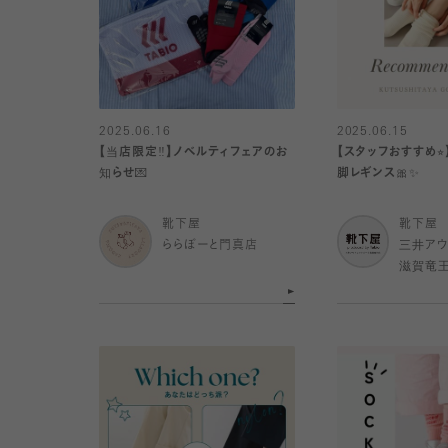
2025.06.16
2025.06.15
【当店限定‼️】ノベルティフェアのお
【スタッフおすすめ⭐
知らせ💌
脚レギンス🎀✨
靴下屋
靴下屋
ららぽーと門真店
三井アウ
滋賀竜