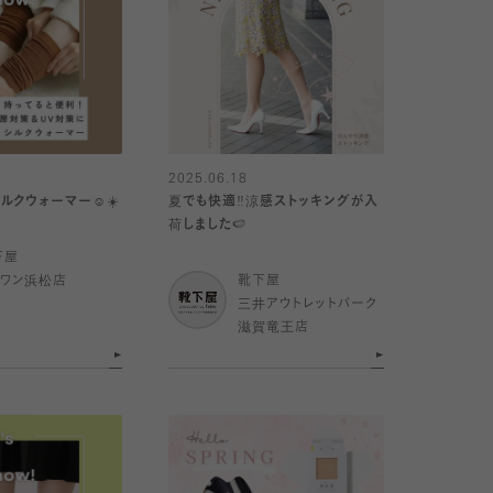
2025.06.18
ルクウォーマー☺️☀️
夏でも快適‼️涼感ストッキングが入
荷しました🍉
下屋
イワン浜松店
靴下屋
三井アウトレットパーク
滋賀竜王店