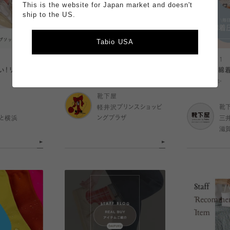
This is the website for Japan market and doesn't
ship to the US.
Tabio USA
2025.06.12
2025.06.11
い！リブソック
Bリーグコラボソックス！！
【大人気⭐︎】
ました🥹✨✨
靴下屋
軽井沢プリンスショッピ
靴
と横浜
ングプラザ
三
滋