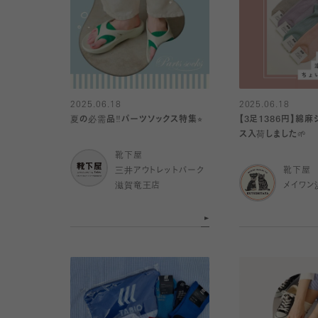
2025.06.18
2025.06.18
夏の必需品‼️パーツソックス特集⭐︎
【3足1386円】綿
ス入荷しました🌱
靴下屋
三井アウトレットパーク
靴下屋
滋賀竜王店
メイワン