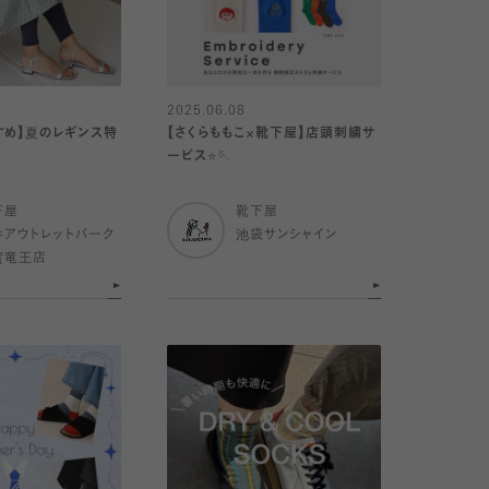
2025.06.08
すめ】夏のレギンス特
【さくらももこ×靴下屋】店頭刺繍サ
ービス⭐️🪡
下屋
靴下屋
井アウトレットパーク
池袋サンシャイン
賀竜王店