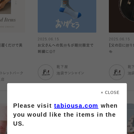
2025.06.15
2025.06.15
︎】履くだけで美
お父さんへの気持ちが期間限定で
【父の日に贈り
刺繍に😲⁉︎
🍻
靴下屋
靴
トレットパーク
池袋サンシャイン
池
王店
× CLOSE
Please visit
tabiousa.com
when
you would like the items in the
US.