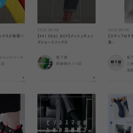
2025.06.09
2025.06.08
クスが登場‼️/
【#41 REAL BUY】メッシュチェッ
【スタッフおす
クショートソックス
集✨
トレットパーク
靴下屋
靴
王店
新静岡セノバ店
三
滋