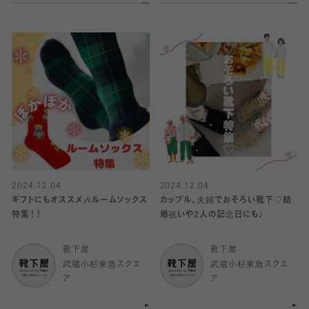
2024.12.04
2024.12.04
ギフトにもオススメ🎶ルームソックス
カップル、夫婦でおそろい靴下♡結
特集！！
婚祝いや2人の記念日にも♪
靴下屋
靴下屋
武蔵小杉東急スクエ
武蔵小杉東急スクエ
ア
ア