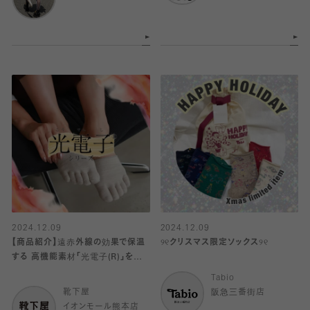
2024.12.09
2024.12.09
【商品紹介】遠赤外線の効果で保温
୨୧クリスマス限定ソックス୨୧
する 高機能素材「光電子(R)」を使
用した商品☆
Tabio
靴下屋
阪急三番街店
イオンモール熊本店