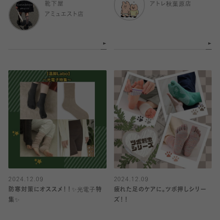
靴下屋
アトレ秋葉原店
アミュエスト店
2024.12.09
2024.12.09
防寒対策にオススメ！！✨光電子特
疲れた足のケアに。ツボ押しシリー
集✨
ズ！！