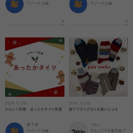
ラゾーナ川崎
ラゾーナ川崎
2024.12.09
2024.12.09
かわいく防寒 あったかタイツ特集
靴下でさりげなくお揃いに🧦❣️
靴下屋
Tabio
ラゾーナ川崎
アミュプラザ鹿児島プ