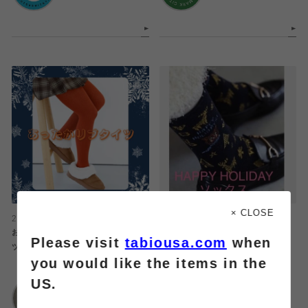
× CLOSE
2024.12.07
2024.12.07
おしゃれに寒さ対策！綿混リブタイ
HAPPY HOLIDAYS !!
Please visit
tabiousa.com
when
ツ
you would like the items in the
Tabio
US.
靴下屋
大丸神戸店
アミュエスト店