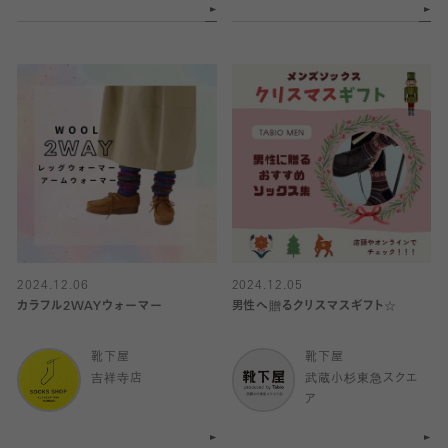
2024.12.06
2024.12.05
カラフル2WAYウォーマー
男性へ贈るクリスマスギフト☆
靴下屋
靴下屋
吉祥寺店
武蔵小杉東急スクエ
ア