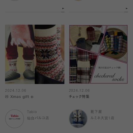
2024.12.06
2024.12.06
🧸 Xmas gift ❄️
チェック特集
Tabio
靴下屋
仙台パルコ店
ルミネ大宮1店