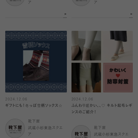
ア
ア
2024.12.06
2024.12.06
ギフトにも！冬っぽ雪柄ソックス☆
ふんわり暖かい、、♡ キルト起毛レギ
ンスのご紹介！
靴下屋
武蔵小杉東急スクエ
靴下屋
ア
武蔵小杉東急スクエ