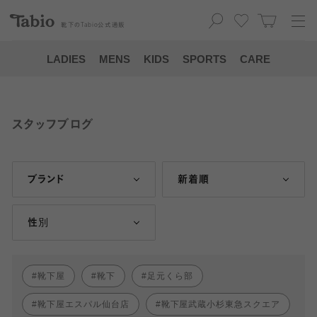
靴下の
Tabio
公式通販
LADIES
MENS
KIDS
SPORTS
CARE
スタッフブログ
ブランド
新着順
性別
靴下屋
靴下
足元くら部
靴下屋エスパル仙台店
靴下屋武蔵小杉東急スクエア