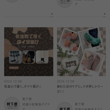
ア
2024.12.08
2024.12.08
気温別で履く。タイツ選び☆
疲れた足のケアに。ツボ押しシリー
ズ！！
靴下屋
武蔵小杉東急スクエ
靴下屋
ア
武蔵小杉東急スクエ