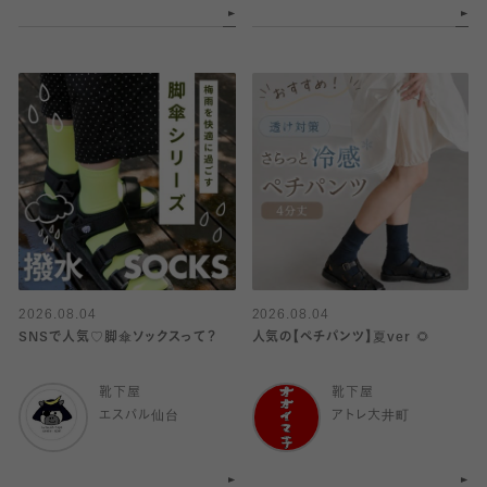
2026.08.04
2026.08.04
SNSで人気♡脚傘ソックスって？
人気の【ペチパンツ】夏ver 🌻
靴下屋
靴下屋
エスパル仙台
アトレ大井町