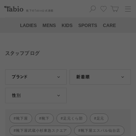
靴下の
Tabio
公式通販
LADIES
MENS
KIDS
SPORTS
CARE
スタッフブログ
ブランド
新着順
性別
靴下屋
靴下
足元くら部
足元
靴下屋武蔵小杉東急スクエア
靴下屋エスパル仙台店