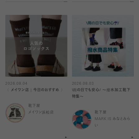
2026.08.04
2026.08.03
〈 メイワン店｜今日のおすすめ 〉
\雨の日でも安心/ 〜撥水加工靴下
特集〜
靴下屋
メイワン浜松店
靴下屋
MARK IS みなとみら
い