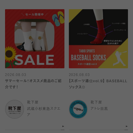
2026.08.03
2026.08.03
サマーセール‼︎オススメ商品のご紹
【スポーツ通信vol.9】 BASEBALL
介です！
ソックス⚾️
靴下屋
靴下屋
武蔵小杉東急スクエ
アトレ目黒
ア