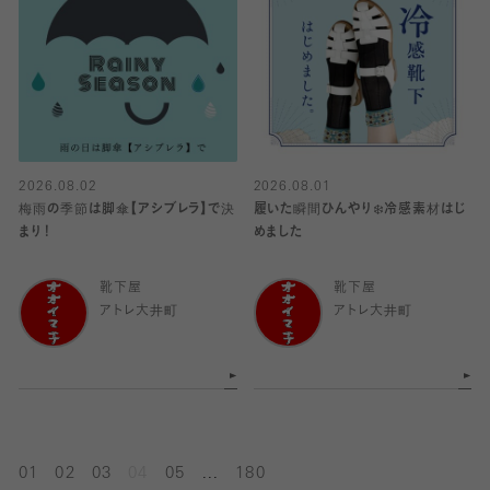
2026.08.02
2026.08.01
梅雨の季節は脚傘【アシブレラ】で決
履いた瞬間ひんやり❄️冷感素材はじ
まり！
めました
靴下屋
靴下屋
アトレ大井町
アトレ大井町
...
01
02
03
04
05
180