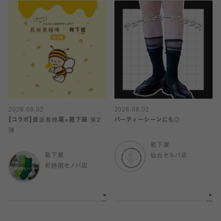
2026.08.02
2026.08.02
【コラボ】長坂養蜂場×靴下屋 第2
パーティーシーンにも◎
弾
靴下屋
靴下屋
仙台セルバ店
新静岡セノバ店