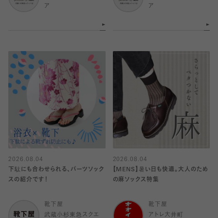
ア
ア
2026.08.04
2026.08.04
下駄にも合わせられる、パーツソック
【MENS】暑い日も快適。大人のため
スの紹介です！
の麻ソックス特集
靴下屋
靴下屋
武蔵小杉東急スクエ
アトレ大井町