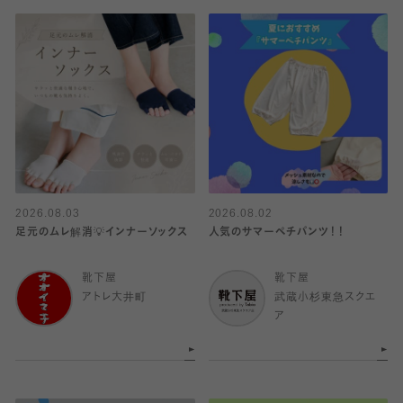
2026.08.03
2026.08.02
足元のムレ解消💡インナーソックス
人気のサマーペチパンツ！！
靴下屋
靴下屋
アトレ大井町
武蔵小杉東急スクエ
ア