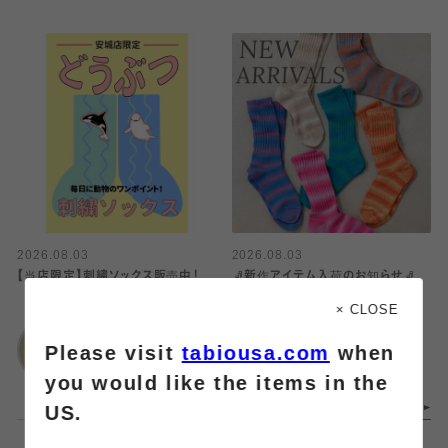
2026.08.03
2026.08.03
【当店限定】刺繍ソックス販売中！
🧦新作アイテム入荷のお知らせ🧦
× CLOSE
靴下屋
靴下屋
Please visit
tabiousa.com
when
ららぽーと安城店
札幌アピア
you would like the items in the
US.