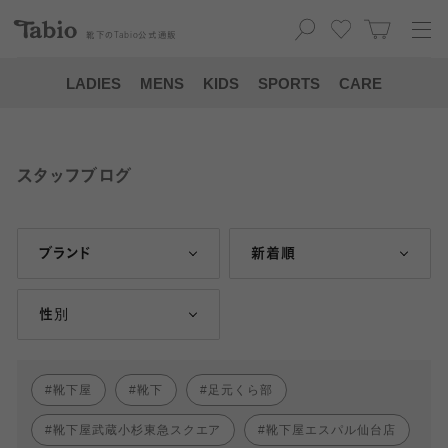
靴下の
Tabio
公式通販
LADIES
MENS
KIDS
SPORTS
CARE
スタッフブログ
ブランド
新着順
性別
靴下屋
靴下
足元くら部
靴下屋武蔵小杉東急スクエア
靴下屋エスパル仙台店