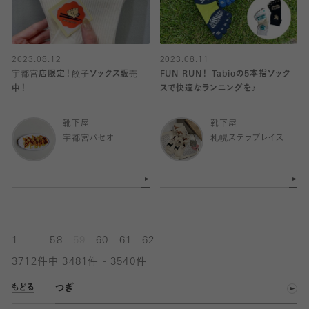
2023.08.12
2023.08.11
宇都宮店限定！餃子ソックス販売
FUN RUN！ Tabioの5本指ソック
中！
スで快適なランニングを♪
靴下屋
靴下屋
宇都宮パセオ
札幌ステラプレイス
...
1
58
59
60
61
62
3712件中 3481件 - 3540件
つぎ
もどる