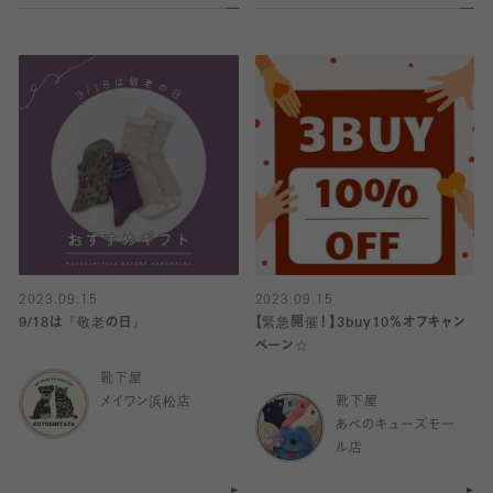
2023.09.15
2023.09.15
9/18は『敬老の日』
【緊急開催！】3buy10％オフキャン
ペーン☆
靴下屋
メイワン浜松店
靴下屋
あべのキューズモー
ル店