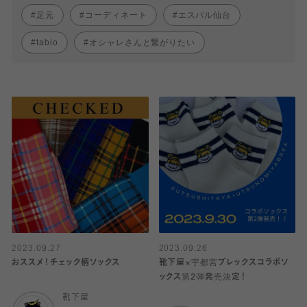
足元
コーディネート
エスパル仙台
tabio
オシャレさんと繋がりたい
2023.09.27
2023.09.26
おススメ！チェック柄ソックス
靴下屋×宇都宮ブレックスコラボソ
ックス第2弾発売決定！
靴下屋