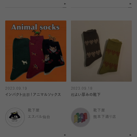
2023.09.19
2023.09.18
インパクト抜群！アニマルソックス
程よい厚みの靴下
靴下屋
靴下屋
エスパル仙台
熊本下通り店