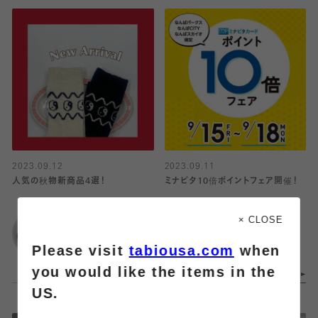
2023.09.12
2023.09.11
人気の秋物新商品4選！
ミナピタ10倍ポイントフェア開催！
靴下屋
靴下屋
× CLOSE
宇都宮パセオ
なんばパークス店
Please visit
tabiousa.com
when
you would like the items in the
US.