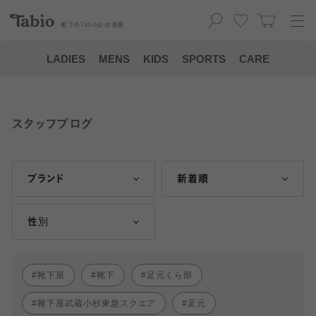
靴下の
Tabio
公式通販
LADIES
MENS
KIDS
SPORTS
CARE
スタッフブログ
ブランド
新着順
性別
靴下屋
靴下
足元くら部
靴下屋武蔵小杉東急スクエア
足元