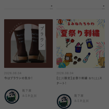
2026.08.04
2026.08.04
今はブラウンの気分！
【立川限定】夏祭り刺繍 8/1(土)ス
タート！
靴下屋
ルミネ立川
靴下屋
ルミネ立川