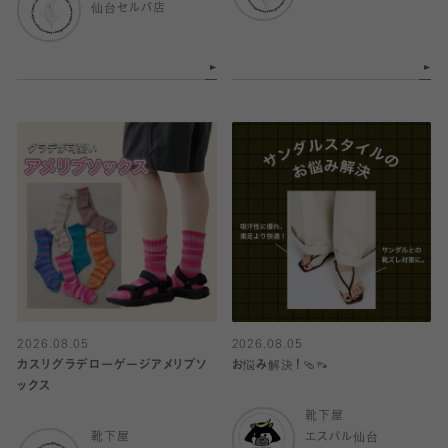
仙台セルバ店
2026.08.05
2026.08.05
カスリグラデローゲージアメリブソ
お悩み解決！🩴👡
ックス
靴下屋
靴下屋
エスパル仙台