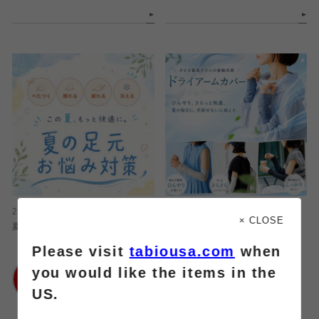
2026.08.05
2026.08.05
× CLOSE
夏の足元お悩み対策💪🏻
【超ひんやり⁉︎】冷感ドライアームカ
バー
Please visit
tabiousa.com
when
靴下屋
you would like the items in the
アトレ大井町
靴下屋
US.
アトレ大井町