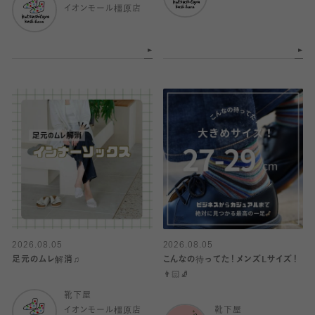
イオンモール橿原店
2026.08.05
2026.08.05
足元のムレ解消♫
こんなの待ってた！メンズLサイズ！
👨🏻🧦
靴下屋
イオンモール橿原店
靴下屋