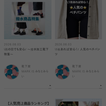
2026.08.03
2026.08.03
\雨の日でも安心/ 〜撥水加工靴下
\1枚あれば安心！/ 人気のペチパン
特集〜
ツ
靴下屋
靴下屋
MARK IS みなとみら
MARK IS みなとみら
い
い