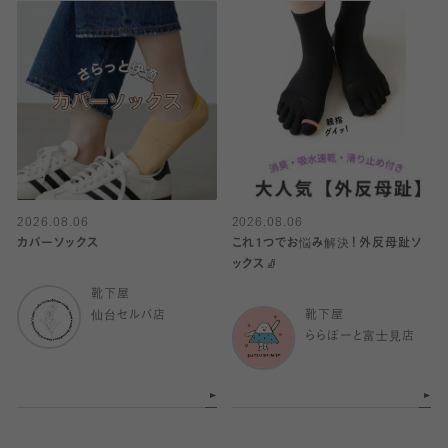
2026.08.06
2026.08.06
カバーソックス
これ1つでお悩み解決！外反母趾ソ
ックス🧦
靴下屋
仙台セルバ店
靴下屋
ららぽーと富士見店