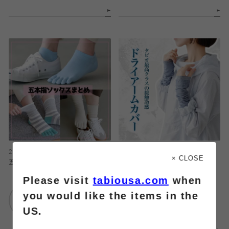
2026.08.06
2026.08.06
× CLOSE
五本指ソックスまとめ
ひんやりアームカバー
Please visit
tabiousa.com
when
靴下屋
靴下屋
you would like the items in the
仙台セルバ店
仙台セルバ店
US.