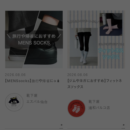
2026.08.06
2026.08.06
【MENSsocks】旅行や帰省に✈️🧳
【ジムやヨガにおすすめ】フィットネ
スソックス
靴下屋
エスパル仙台
靴下屋
浦和パルコ店