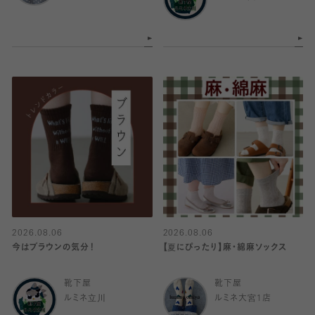
2026.08.06
2026.08.06
今はブラウンの気分！
【夏にぴったり】麻・綿麻ソックス
靴下屋
靴下屋
ルミネ立川
ルミネ大宮1店