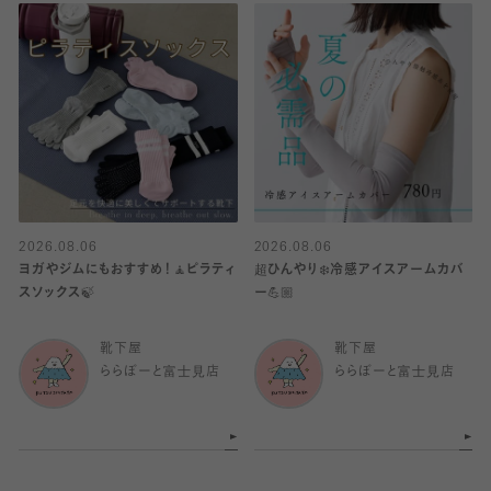
2026.08.06
2026.08.06
ヨガやジムにもおすすめ！🧘ピラティ
超ひんやり❄️冷感アイスアームカバ
スソックス🍃
ー💪🏼
靴下屋
靴下屋
ららぽーと富士見店
ららぽーと富士見店