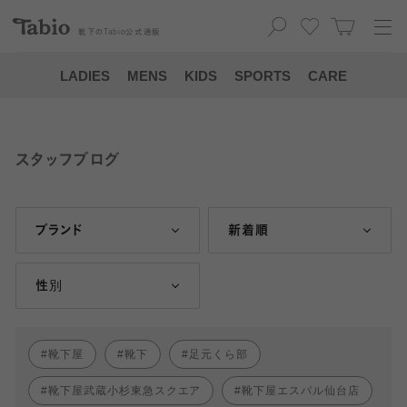
靴下の
Tabio
公式通販
LADIES
MENS
KIDS
SPORTS
CARE
スタッフブログ
ブランド
新着順
性別
靴下屋
靴下
足元くら部
靴下屋武蔵小杉東急スクエア
靴下屋エスパル仙台店