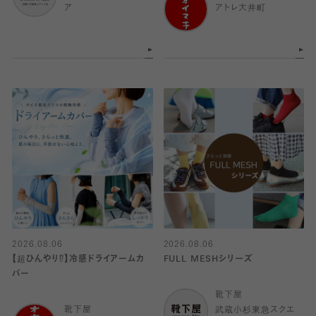
ア
アトレ大井町
2026.08.06
2026.08.06
【超ひんやり⁉︎】冷感ドライアームカ
FULL MESHシリーズ
バー
靴下屋
靴下屋
武蔵小杉東急スクエ