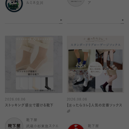
ルミネ立川
ア
2026.08.06
2026.08.06
ストッキング感覚で履ける靴下
【迷ったらコレ】人気の定番ソックス
🌈
靴下屋
武蔵小杉東急スクエ
靴下屋