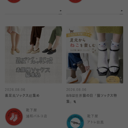
2026.08.06
2026.08.06
素足風ソックス総集め
8/8は世界猫の日『猫ソックス特
集』🐈
靴下屋
浦和パルコ店
靴下屋
アトレ目黒