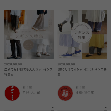
2026.08.06
2026.08.06
店頭でもSNSでも大人気✨レギンス
【履くだけでオシャレに！】レギンス特
特集📖
集
靴下屋
靴下屋
アトレ大井町
浦和パルコ店