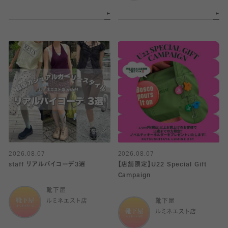
2026.08.07
2026.08.07
staff リアルバイコーデ3選
【店舗限定】U22 Special Gift
Campaign
靴下屋
ルミネエスト店
靴下屋
ルミネエスト店