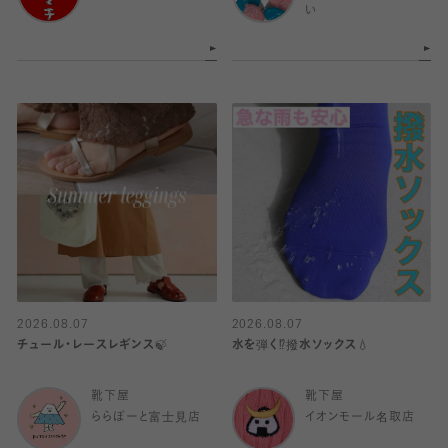
い
2026.08.07
2026.08.07
チュール・レースレギンス🍃
水を弾く⁉️撥水ソックス💧
靴下屋
靴下屋
ららぽーと富士見店
イオンモール名取店