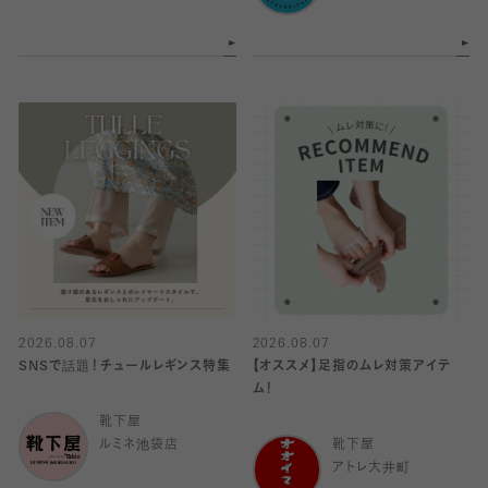
2026.08.07
2026.08.07
SNSで話題！チュールレギンス特集
【オススメ】足指のムレ対策アイテ
ム！
靴下屋
ルミネ池袋店
靴下屋
アトレ大井町