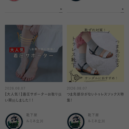
2026.08.07
2026.08.07
【大人気！】着圧サポーターお取り扱
つま先部分がないトゥレスソックス特
い開始しました！！
集！
靴下屋
靴下屋
ルミネ立川
ルミネ立川