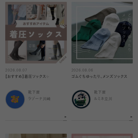
2026.08.07
2026.08.06
【おすすめ】着圧ソックス✨
ゴムぐちゆったり、メンズソックス
靴下屋
靴下屋
ラゾーナ川崎
ルミネ立川