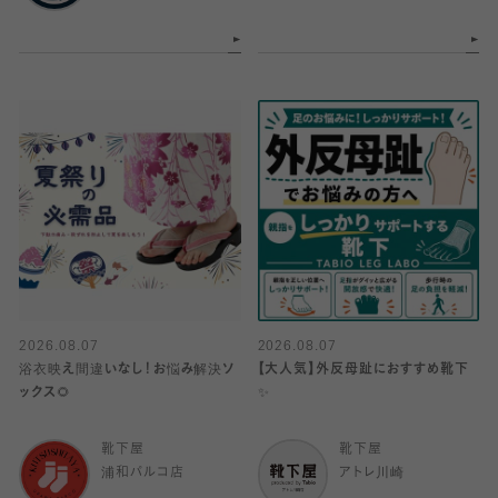
2026.08.07
2026.08.07
浴衣映え間違いなし！お悩み解決ソ
【大人気】外反母趾におすすめ靴下
ックス🌻
✨
靴下屋
靴下屋
浦和パルコ店
アトレ川崎