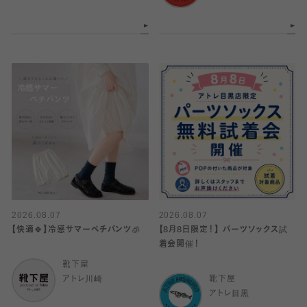
2026.08.07
2026.08.07
【快適🍀】冷感サマーペチパンツ🧊
【8月8日限定！】 パーツソックス試
着会開催！
靴下屋
アトレ川崎
靴下屋
アトレ目黒