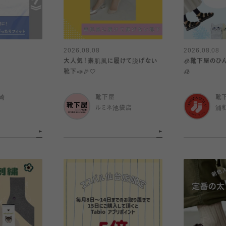
2026.08.08
2026.08.08
大人気！素肌風に履けて脱げない
🧊靴下屋のひ
靴下📣🎉🤍
🧊
崎
靴下屋
靴
ルミネ池袋店
浦