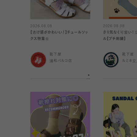
2026.08.08
2026.08.08
【透け感がかわいい！】チュールソッ
さり気なく可愛い！
クス特集🌼
ル【プチ刺繍】
靴下屋
靴下屋
浦和パルコ店
ルミネ立