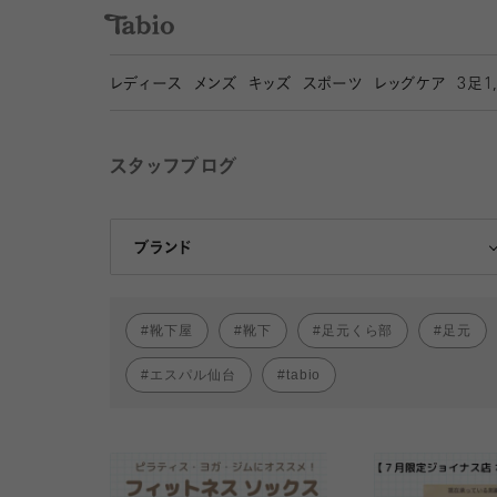
レディース
メンズ
キッズ
スポーツ
レッグケア
3
足1
スタッフブログ
靴下屋
Tabio
ブランド
靴下屋
靴下
足元くら部
足元
エスパル仙台
tabio