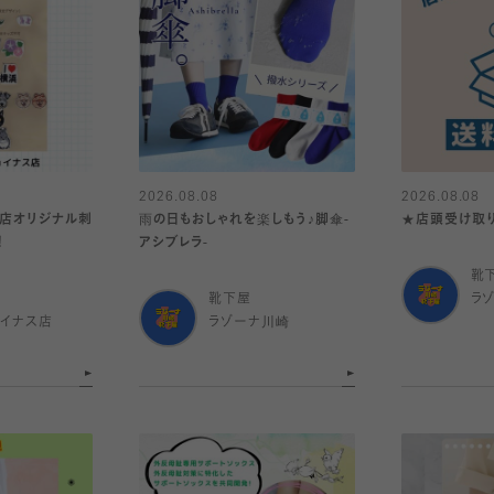
2026.08.08
2026.08.08
ス店オリジナル刺
雨の日もおしゃれを楽しもう♪脚傘-
★店頭受け取
！
アシブレラ-
靴
靴下屋
ラ
イナス店
ラゾーナ川崎