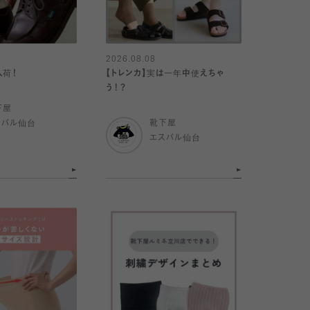
2026.08.08
入荷！
【トレンカ】実は一年中使えちゃ
う！？
下屋
スパル仙台
靴下屋
エスパル仙台