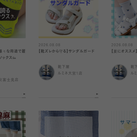
2026.08.08
2026.08.08
様々な用途で履
【靴ズレから守る】サンダルガード
【夏にオススメ
ックス👟
靴下屋
靴
ルミネ大宮1店
ル
と富士見店