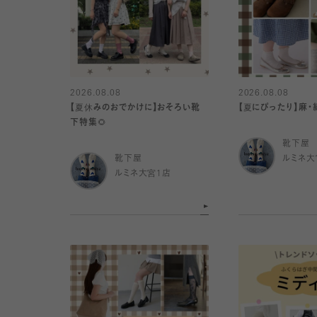
2026.08.08
2026.08.08
【夏休みのおでかけに】おそろい靴
【夏にぴったり】麻・
下特集🌻
靴下屋
靴下屋
ルミネ大
ルミネ大宮1店