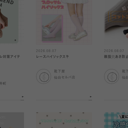
2026.08.07
2026.08.07
ムレ対策アイテ
レースハイソックス💐
親指穴あき防
靴下屋
靴
仙台セルバ店
仙
井町