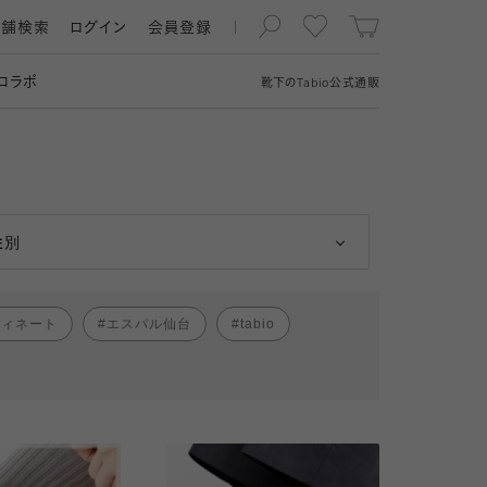
店舗検索
ログイン
会員登録
コラボ
靴下の
Tabio
公式通販
男性
女性
性別
ディネート
エスパル仙台
tabio