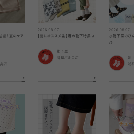
2026.08.07
2026.08.07
活躍！夏のケア
【夏にオススメ🏝️】麻の靴下特集🧦
🧊靴下屋のひ
🧊
靴下屋
浦和パルコ店
靴
浜店
浦