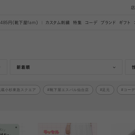
カスタム刺繍
特集
コーデ
ブランド
ギフト
,485円（靴下屋
fam）
人気ランキング順
新着順
武蔵小杉東急スクエア
靴下屋エスパル仙台店
足元
コー