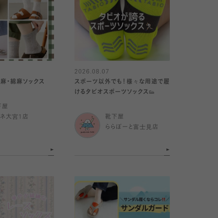
2026.08.07
】麻・綿麻ソックス
スポーツ以外でも！様々な用途で履
けるタビオスポーツソックス👟
下屋
ミネ大宮1店
靴下屋
ららぽーと富士見店