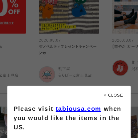
2026.08.07
2026.08.07
品
🐻ノベルティプレゼントキャンペー
【華やか ガー
ン🐨
靴
靴下屋
浦
と富士見店
ららぽーと富士見店
× CLOSE
Please visit
tabiousa.com
when
you would like the items in the
US.