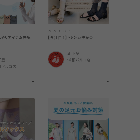
2026.08.07
んやりアイテム特集
【今注目！】トレンカ特集🌻
靴下屋
下屋
浦和パルコ店
和パルコ店