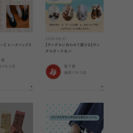
2026.08.07
リー】 レースソックス
【サンダルに合わせて履ける】サン
ダルガード🏝️🍉
下屋
和パルコ店
靴下屋
浦和パルコ店