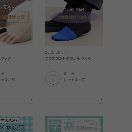
2026.08.07
止サック
つま先のムレや匂いを抑える
下屋
靴下屋
台セルバ店
仙台セルバ店