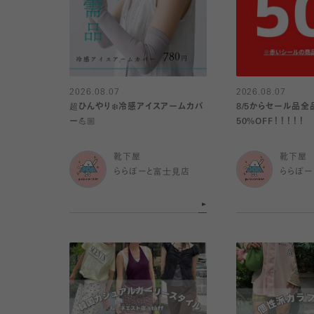
2026.08.07
2026.08.07
超ひんやり❄️冷感アイスアームカバ
8/5からセール品全
ー💪🏼
50%OFF！！！！！
靴下屋
靴下屋
ららぽーと富士見店
ららぽー