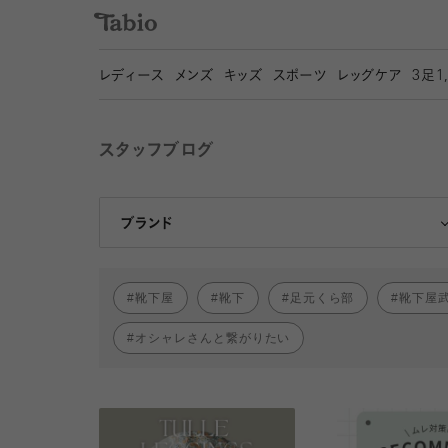
レディース
メンズ
キッズ
スポーツ
レッグケア
3
足1
スタッフブログ
靴下屋
Tabio
ブランド
靴下屋
靴下
足元くら部
靴下屋
オシャレさんと繋がりたい