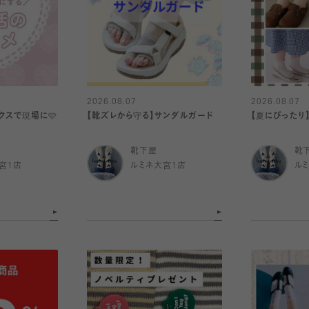
2026.08.07
2026.08.07
クスで現場に🩷
【靴ズレから守る】サンダルガード
【夏にぴったり
靴下屋
靴
宮1店
ルミネ大宮1店
ル