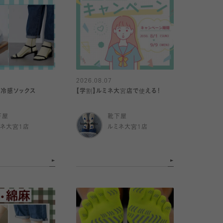
2026.08.07
】冷感ソックス
【学割】ルミネ大宮店で使える！
下屋
靴下屋
ミネ大宮1店
ルミネ大宮1店