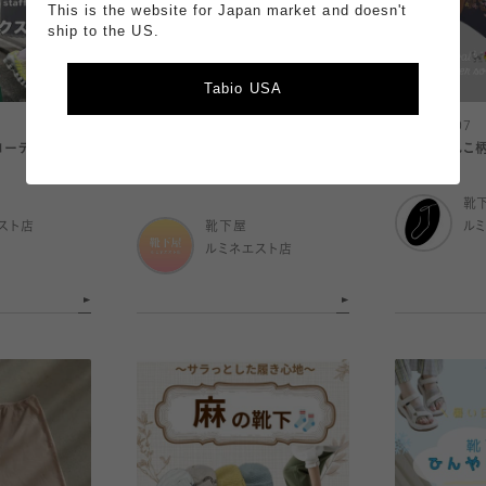
This is the website for Japan market and doesn't
ship to the US.
Tabio USA
2026.08.07
2026.08.07
コーデ
【店舗限定】U22 Special Gift
新作🐩わんこ
Campaign
靴
スト店
靴下屋
ル
ルミネエスト店