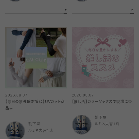
2026.08.07
2026.08.07
【毎日の紫外線対策に】UVカット商
【推し活】カラーソックスで現場に🩷
品☀️
靴下屋
靴下屋
ルミネ大宮1店
ルミネ大宮1店