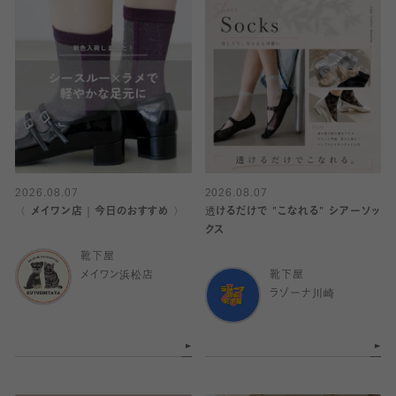
2026.08.07
2026.08.07
〈 メイワン店｜今日のおすすめ 〉
透けるだけで "こなれる" シアーソッ
クス
靴下屋
メイワン浜松店
靴下屋
ラゾーナ川崎