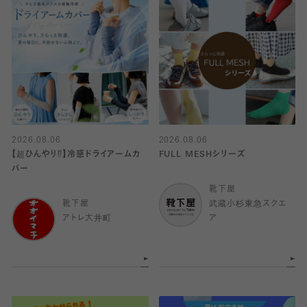
2026.08.06
2026.08.06
【超ひんやり⁉︎】冷感ドライアームカ
FULL MESHシリーズ
バー
靴下屋
靴下屋
武蔵小杉東急スクエ
アトレ大井町
ア