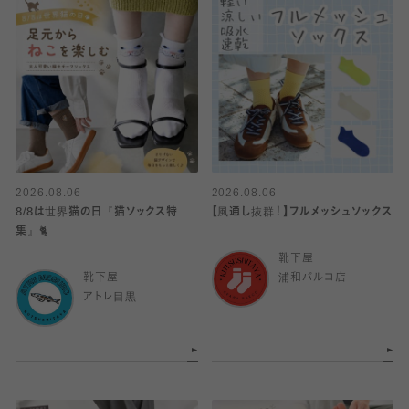
2026.08.06
2026.08.06
8/8は世界猫の日『猫ソックス特
【風通し抜群！】フルメッシュソックス
集』🐈
靴下屋
靴下屋
浦和パルコ店
アトレ目黒