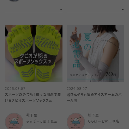
2026.08.07
2026.08.07
スポーツ以外でも！様々な用途で履
超ひんやり❄️冷感アイスアームカバ
けるタビオスポーツソックス👟
ー💪🏼
靴下屋
靴下屋
ららぽーと富士見店
ららぽーと富士見店