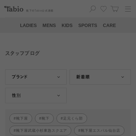
靴下の
Tabio
公式通販
LADIES
MENS
KIDS
SPORTS
CARE
スタッフブログ
ブランド
新着順
性別
靴下屋
靴下
足元くら部
靴下屋武蔵小杉東急スクエア
靴下屋エスパル仙台店