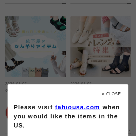
2026.08.07
2026.08.07
🧊靴下屋のひんやりアイテム特集🧊
【今注目！】トレンカ特集🌻
× CLOSE
Please visit
tabiousa.com
when
靴下屋
靴下屋
浦和パルコ店
浦和パルコ店
you would like the items in the
US.