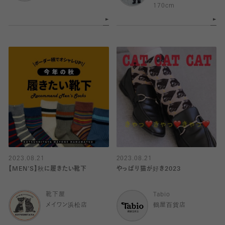
170cm
2023.08.21
2023.08.21
【MEN'S】秋に履きたい靴下
やっぱり猫が好き2023
靴下屋
Tabio
メイワン浜松店
鶴屋百貨店