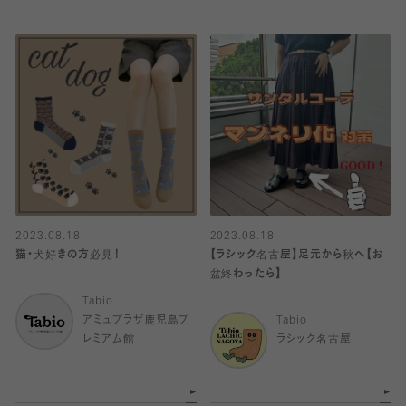
2023.08.18
2023.08.18
猫・犬好きの方必見！
【ラシック名古屋】足元から秋へ【お
盆終わったら】
Tabio
アミュプラザ鹿児島プ
Tabio
レミアム館
ラシック名古屋