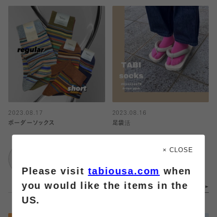
2023.08.17
2023.08.16
ボーダーソックス
足袋活
Tabio
靴下屋
× CLOSE
グランフロント大阪
アトレ川崎
Please visit
tabiousa.com
when
you would like the items in the
US.