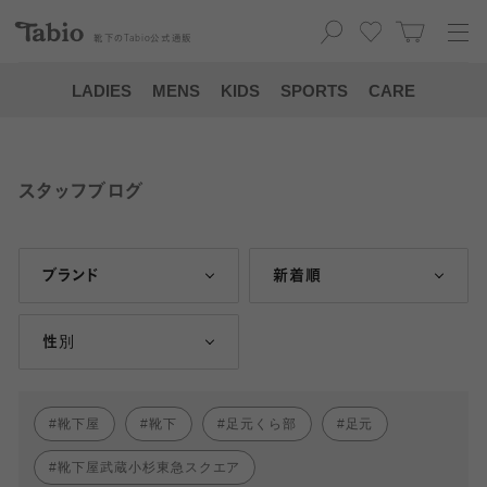
靴下の
Tabio
公式通販
LADIES
MENS
KIDS
SPORTS
CARE
スタッフブログ
ブランド
新着順
性別
靴下屋
靴下
足元くら部
足元
靴下屋武蔵小杉東急スクエア