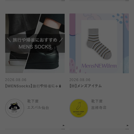
2026.08.06
2026.08.06
【MENSsocks】旅行や帰省に✈️🧳
【🆕】メンズアイテム
靴下屋
靴下屋
エスパル仙台
吉祥寺店