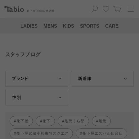
靴下の
Tabio
公式通販
LADIES
MENS
KIDS
SPORTS
CARE
スタッフブログ
ブランド
新着順
性別
靴下屋
靴下
足元くら部
足元
靴下屋武蔵小杉東急スクエア
靴下屋エスパル仙台店