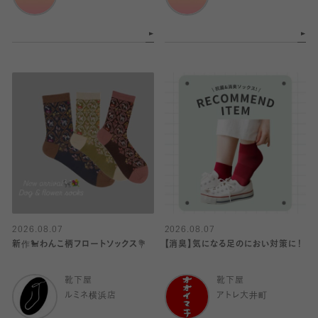
2026.08.07
2026.08.07
新作🐩わんこ柄フロートソックス💐
【消臭】気になる足のにおい対策に！
靴下屋
靴下屋
ルミネ横浜店
アトレ大井町