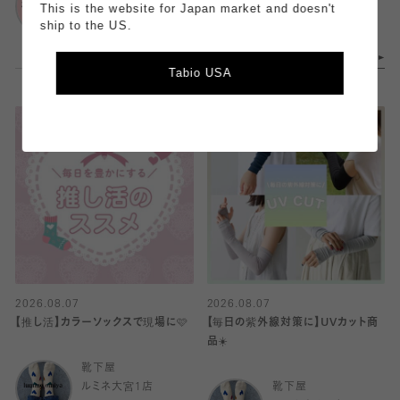
ルミネ池袋店
ルミネ横浜店
This is the website for Japan market and doesn't
ship to the US.
Tabio USA
2026.08.07
2026.08.07
【推し活】カラーソックスで現場に🩷
【毎日の紫外線対策に】UVカット商
品☀️
靴下屋
ルミネ大宮1店
靴下屋