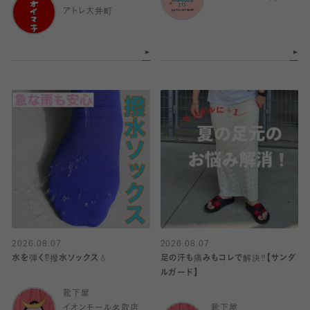
アトレ大井町
2026.08.07
2026.08.07
水を弾く⁉️撥水ソックス💧
足の汗も痛みもコレで解決‼️【サンダ
ルガード】
靴下屋
イオンモール名取店
靴下屋