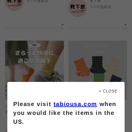
ルミネ池袋店
靴下屋
ルミネ池袋店
× CLOSE
Please visit
tabiousa.com
when
2026.08.07
2026.08.07
you would like the items in the
さらっと快適に過ごせる靴下特集
個性的でかわいいトレンカ🌈
US.
靴下屋
靴下屋