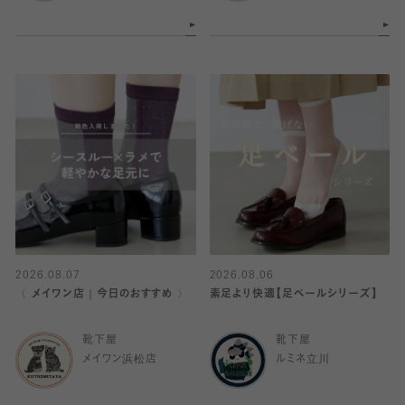
2026.08.07
2026.08.06
〈 メイワン店｜今日のおすすめ 〉
素足より快適【足ベールシリーズ】
靴下屋
靴下屋
メイワン浜松店
ルミネ立川