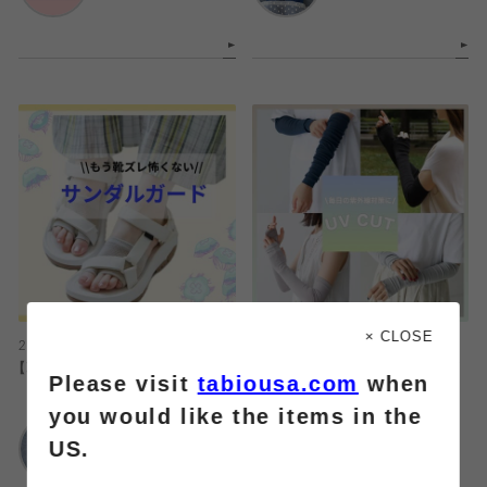
× CLOSE
2026.08.07
2026.08.07
【靴ズレから守る】サンダルガード
【毎日の紫外線対策に】UVカット商
Please visit
tabiousa.com
when
品☀️
you would like the items in the
靴下屋
US.
ルミネ大宮1店
靴下屋
ルミネ大宮1店