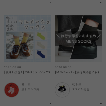
2026.08.06
2026.08.06
【風通し抜群！】フルメッシュソックス
【MENSsocks】旅行や帰省に✈️🧳
靴下屋
靴下屋
浦和パルコ店
エスパル仙台