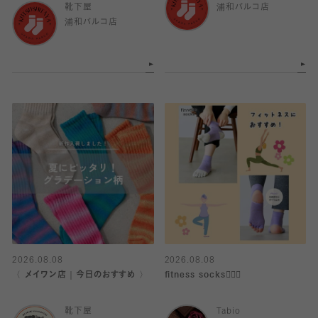
靴下屋
浦和パルコ店
浦和パルコ店
2026.08.08
2026.08.08
〈 メイワン店｜今日のおすすめ 〉
fitness socks🧘🏻‍♀️
靴下屋
Tabio