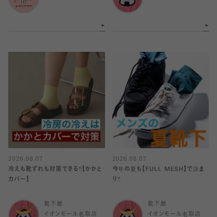
2026.08.07
2026.08.07
冷えも靴ずれも対策できる‼️【かかと
今年の夏も【FULL MESH】で決ま
カバー】
り️‼️
靴下屋
靴下屋
イオンモール名取店
イオンモール名取店