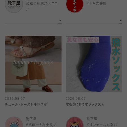
武蔵小杉東急スクエ
アトレ大井町
ア
2026.08.07
2026.08.07
チュール・レースレギンス🍃
水を弾く⁉️撥水ソックス💧
靴下屋
靴下屋
ららぽーと富士見店
イオンモール名取店