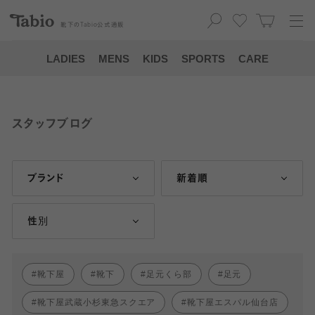
靴下の
Tabio
公式通販
LADIES
MENS
KIDS
SPORTS
CARE
スタッフブログ
ブランド
新着順
性別
靴下屋
靴下
足元くら部
足元
靴下屋武蔵小杉東急スクエア
靴下屋エスパル仙台店