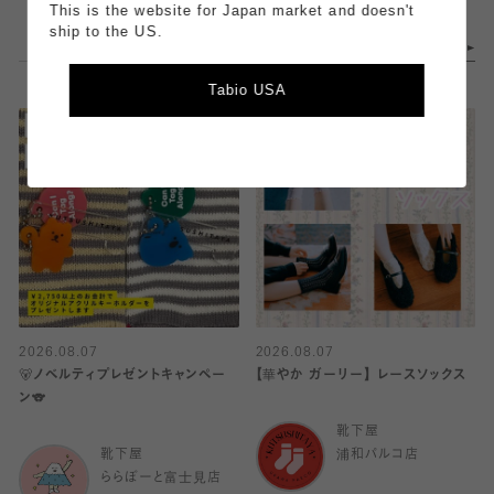
This is the website for Japan market and doesn't
ship to the US.
Tabio USA
2026.08.07
2026.08.07
🐻ノベルティプレゼントキャンペー
【華やか ガーリー】 レースソックス
ン🐨
靴下屋
靴下屋
浦和パルコ店
ららぽーと富士見店