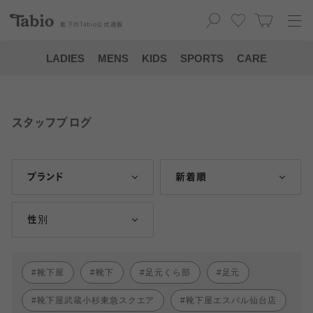
靴下の
Tabio
公式通販
LADIES
MENS
KIDS
SPORTS
CARE
スタッフブログ
ブランド
新着順
性別
靴下屋
靴下
足元くら部
足元
靴下屋武蔵小杉東急スクエア
靴下屋エスパル仙台店