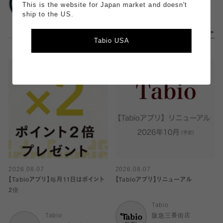
ルミネ立川
浦和パルコ店
This is the website for Japan market and doesn't
ship to the US.
Tabio USA
2026.08.07
2026.08.07
【Tabioアプリ】毎月11日はポイント
【Tabioアプリ】リニューアル
2倍
Tabio
Tabio
阪急三番街店