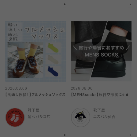
2026.08.06
2026.08.06
【風通し抜群！】フルメッシュソックス
【MENSsocks】旅行や帰省に✈️🧳
靴下屋
靴下屋
浦和パルコ店
エスパル仙台