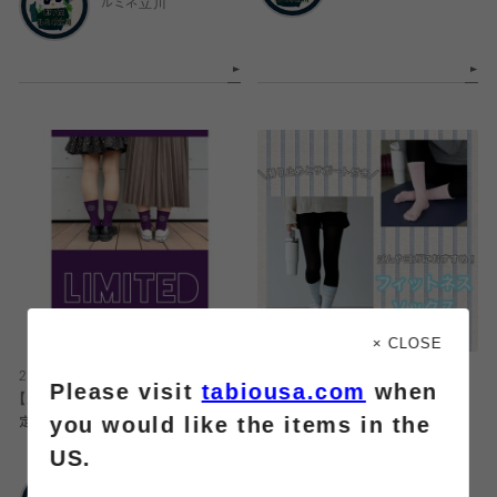
ルミネ立川
× CLOSE
2026.08.07
2026.08.07
Please visit
tabiousa.com
when
【店舗限定】人気の刺繍ソックス限
【ジムやヨガにおすすめ】フィットネ
you would like the items in the
定カラー発売！
スソックス
US.
靴下屋
靴下屋