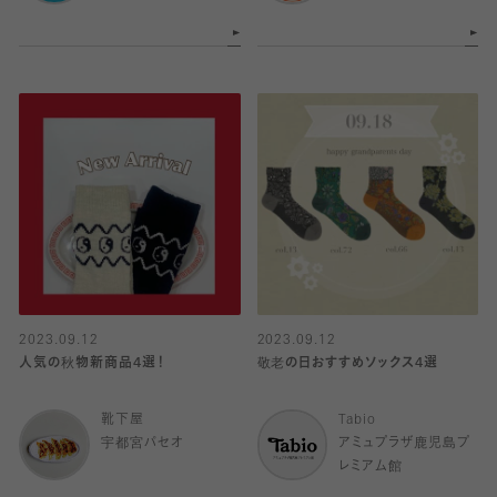
2023.09.12
2023.09.12
人気の秋物新商品4選！
敬老の日おすすめソックス4選
靴下屋
Tabio
宇都宮パセオ
アミュプラザ鹿児島プ
レミアム館