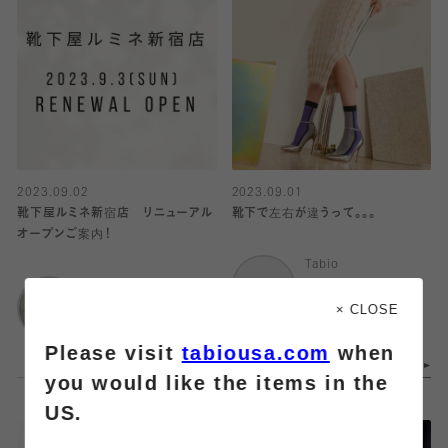
2023.09.02
2023.09.01
靴下屋ルミネ新宿店 リニューアル
靴下で左右が違うって。。。
オープンご案内！
Tabio
靴下屋
鶴屋百貨店
靴下屋 ルミネ新宿
× CLOSE
店
Please visit
tabiousa.com
when
you would like the items in the
US.