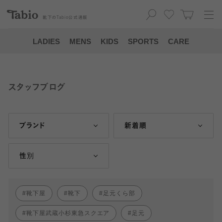
靴下の
Tabio
公式通販
LADIES
MENS
KIDS
SPORTS
CARE
スタッフブログ
ブランド
新着順
性別
靴下屋
靴下
足元くら部
靴下屋武蔵小杉東急スクエア
足元