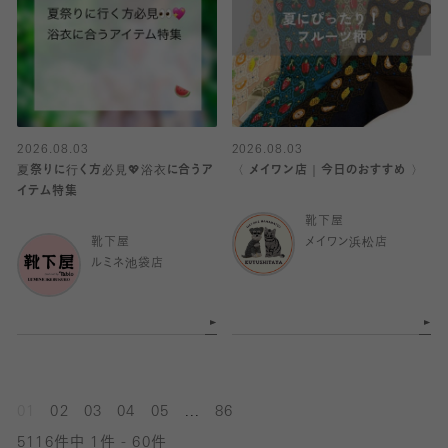
2026.08.03
2026.08.03
夏祭りに行く方必見💖浴衣に合うア
〈 メイワン店｜今日のおすすめ 〉
イテム特集
靴下屋
靴下屋
メイワン浜松店
ルミネ池袋店
...
01
02
03
04
05
86
5116件中 1件 - 60件