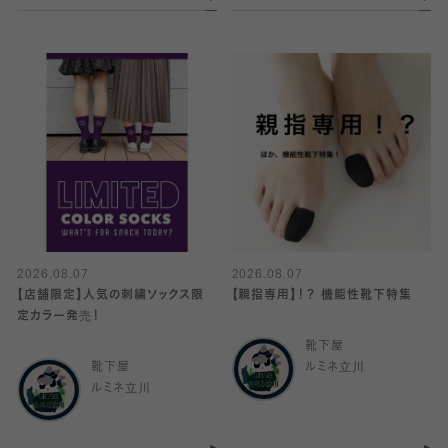
2026.08.07
2026.08.07
【店舗限定】人気の刺繍ソックス限
【親指専用】！？ 機能性靴下特集
定カラー発売！
靴下屋
靴下屋
ルミネ立川
ルミネ立川