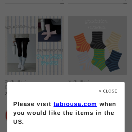
2026.08.07
2026.08.07
【ジムやヨガにおすすめ】フィットネ
個性的でかわいいトレンカ🌈
× CLOSE
スソックス
Please visit
tabiousa.com
when
靴下屋
靴下屋
ルミネ横浜店
you would like the items in the
浦和パルコ店
US.