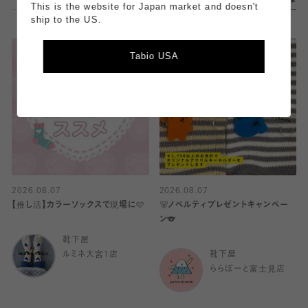
This is the website for Japan market and doesn't
ship to the US.
Tabio USA
2026.08.07
2026.08.07
【推し活】カラーソックスで現場に🩷
🐻ノベルティプレゼントキャンペー
ン🐨
靴下屋
ルミネ大宮1店
靴下屋
ららぽーと富士見店