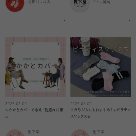
浦和パルコ店
アトレ川崎
2026.08.09
2026.08.09
🩴かかとカバーで冷え・靴擦れ対策
ヨガやジムにもおすすめ！🧘ピラティ
👟
スソックス🍃
靴下屋
靴下屋