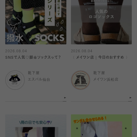
2026.08.04
2026.08.04
SNSで人気♡脚傘ソックスって？
〈 メイワン店｜今日のおすすめ 〉
靴下屋
靴下屋
エスパル仙台
メイワン浜松店