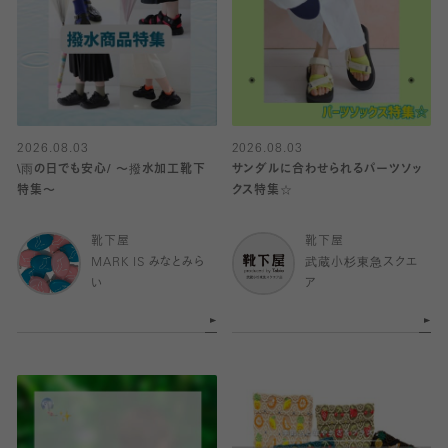
2026.08.03
2026.08.03
\雨の日でも安心/ 〜撥水加工靴下
サンダルに合わせられるパーツソッ
特集〜
クス特集☆
靴下屋
靴下屋
MARK IS みなとみら
武蔵小杉東急スクエ
い
ア