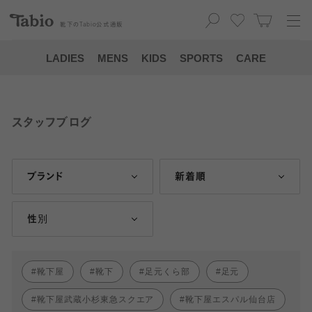
靴下の
Tabio
公式通販
LADIES
MENS
KIDS
SPORTS
CARE
スタッフブログ
ブランド
新着順
性別
靴下屋
靴下
足元くら部
足元
靴下屋武蔵小杉東急スクエア
靴下屋エスパル仙台店