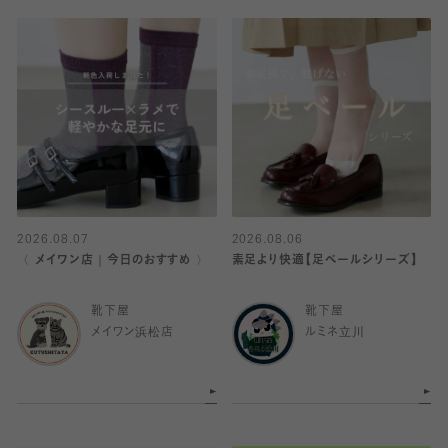
2026.08.07
2026.08.06
〈 メイワン店｜今日のおすすめ 〉
素足より快適【足ベールシリーズ】
靴下屋
靴下屋
メイワン浜松店
ルミネ立川