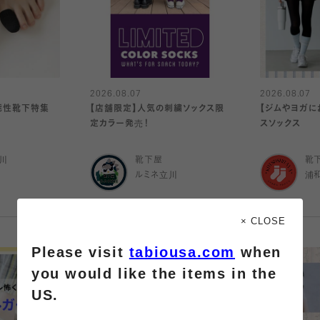
2026.08.07
2026.08.07
機能性靴下特集
【店舗限定】人気の刺繍ソックス限
【ジムやヨガに
定カラー発売！
スソックス
川
靴下屋
靴
ルミネ立川
浦
× CLOSE
Please visit
tabiousa.com
when
you would like the items in the
US.