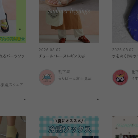
2026.08.07
2026.08.07
れるパーツソッ
チュール・レースレギンス🍃
水を弾く⁉️撥水
靴下屋
靴
ららぽーと富士見店
イ
杉東急スクエア