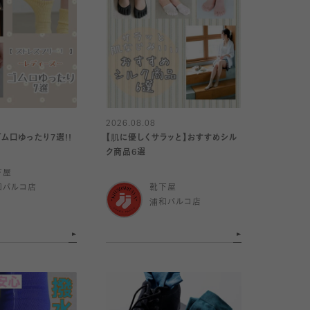
2026.08.08
ム口ゆったり7選!!
【肌に優しくサラッと】おすすめシル
ク商品6選
下屋
和パルコ店
靴下屋
浦和パルコ店