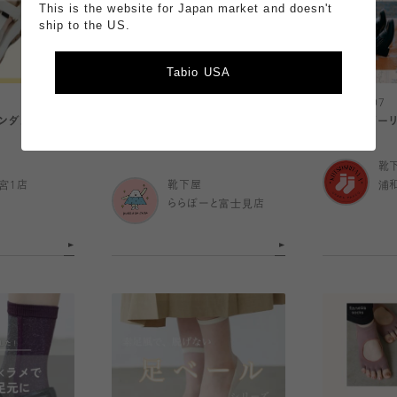
This is the website for Japan market and doesn't
ship to the US.
Tabio USA
2026.08.07
2026.08.07
サンダルガード
🐻ノベルティプレゼントキャンペー
【華やか ガー
ン🐨
靴
宮1店
靴下屋
浦
ららぽーと富士見店