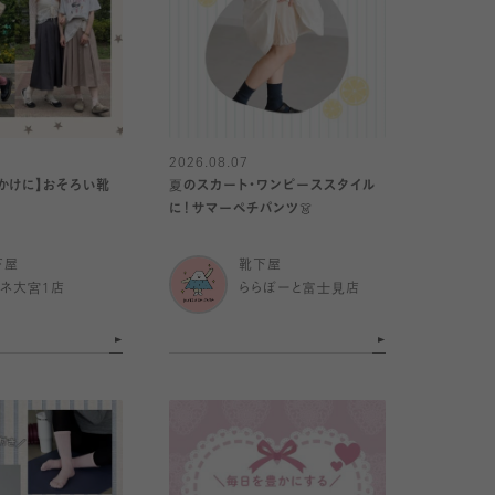
2026.08.07
かけに】おそろい靴
夏のスカート・ワンピーススタイル
に！サマーペチパンツ👗
下屋
靴下屋
ミネ大宮1店
ららぽーと富士見店