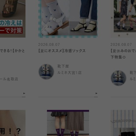
2026.08.07
2026.08.07
きる‼️【かかと
【夏にオススメ】冷感ソックス
【夏休みのおで
下特集🌻
靴下屋
ルミネ大宮1店
靴
ール名取店
ル