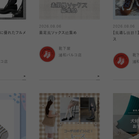
2026.08.06
2026.08.06
乾に優れたフルメ
素足風ソックス総集め
【風通し抜群！
ス
靴下屋
浦和パルコ店
靴
ルコ店
浦