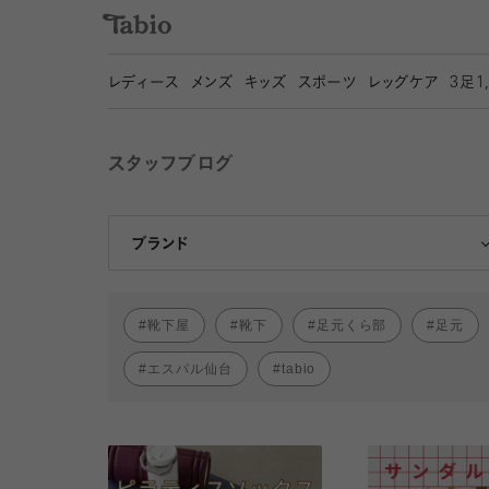
レディース
メンズ
キッズ
スポーツ
レッグケア
3
足1
スタッフブログ
靴下屋
Tabio
ブランド
靴下屋
靴下
足元くら部
足元
エスパル仙台
tabio