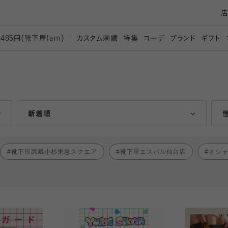
カスタム刺繍
特集
コーデ
ブランド
ギフト
,485円（靴下屋
fam）
人気ランキング順
新着順
靴下屋武蔵小杉東急スクエア
靴下屋エスパル仙台店
オシ