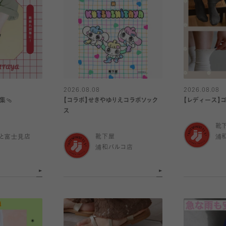
2026.08.08
2026.08.08
集🩴
【コラボ】せきやゆりえコラボソック
【レディース】ゴ
ス
靴
と富士見店
靴下屋
浦
浦和パルコ店