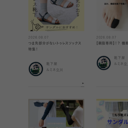
2026.08.07
2026.08.07
つま先部分がないトゥレスソックス
【親指専用】！？ 
特集！
靴下屋
靴下屋
ルミネ立
ルミネ立川