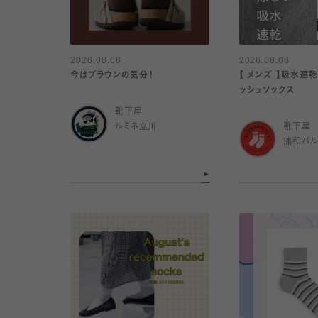
2026.08.06
2026.08.06
今はブラウンの気分！
【 メンズ 】吸水速
ッシュソックス
靴下屋
ルミネ立川
靴下屋
浦和パ