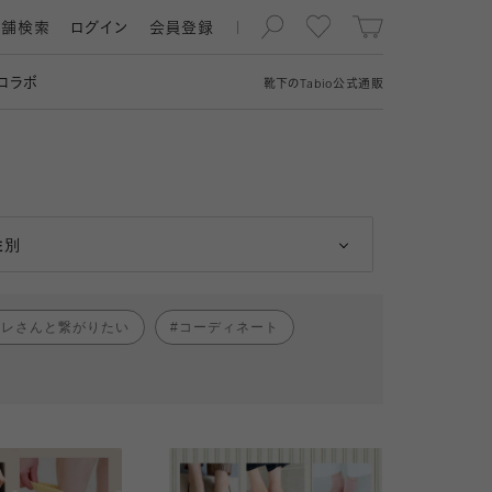
店舗検索
ログイン
会員登録
コラボ
靴下の
Tabio
公式通販
男性
女性
性別
ャレさんと繋がりたい
コーディネート