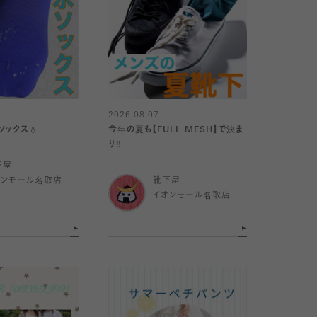
2026.08.07
ソックス💧
今年の夏も【FULL MESH】で決ま
り️‼️
下屋
オンモール名取店
靴下屋
イオンモール名取店