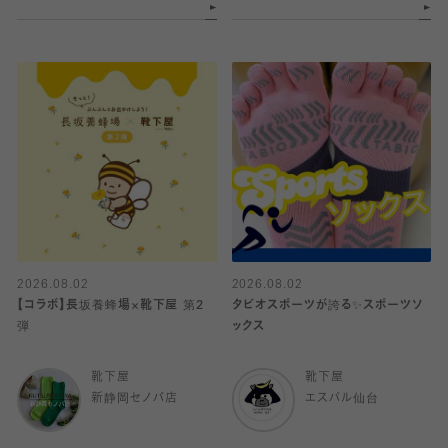
2026.08.02
2026.08.02
【コラボ】長坂養蜂場×靴下屋 第2
タビオスポーツが誇る✨スポーツソ
弾
ックス
靴下屋
靴下屋
新静岡セノバ店
エスパル仙台