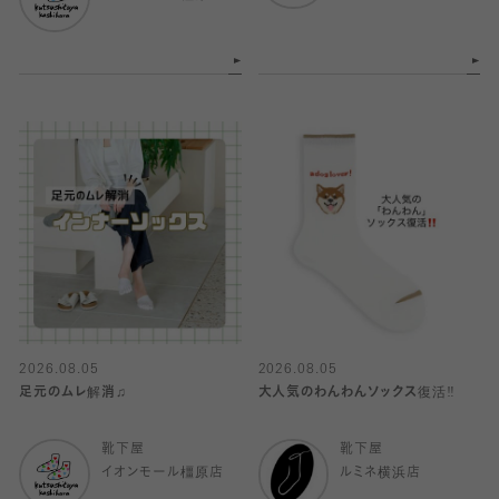
2026.08.05
2026.08.05
足元のムレ解消♫
大人気のわんわんソックス復活‼️
靴下屋
靴下屋
イオンモール橿原店
ルミネ横浜店