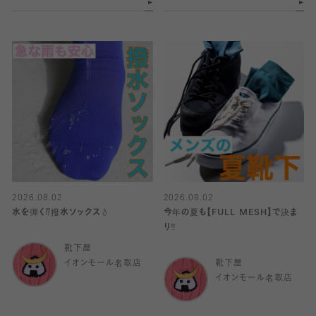
2026.08.02
2026.08.02
水を弾く⁉️撥水ソックス💧
今年の夏も【FULL MESH】で決ま
り️‼️
靴下屋
イオンモール名取店
靴下屋
イオンモール名取店