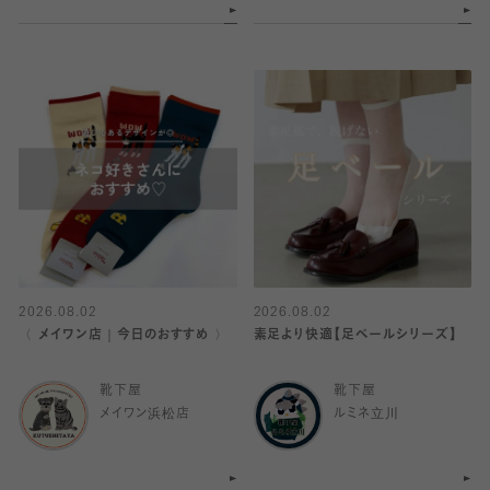
2026.08.02
2026.08.02
〈 メイワン店｜今日のおすすめ 〉
素足より快適【足ベールシリーズ】
靴下屋
靴下屋
メイワン浜松店
ルミネ立川