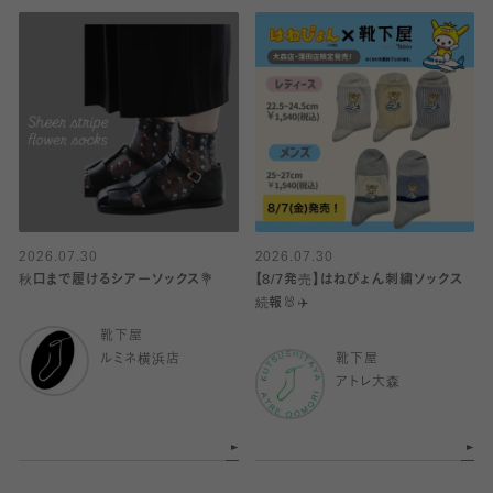
2026.07.30
2026.07.30
秋口まで履けるシアーソックス💐
【8/7発売】はねぴょん刺繍ソックス
続報🐰✈️
靴下屋
ルミネ横浜店
靴下屋
アトレ大森