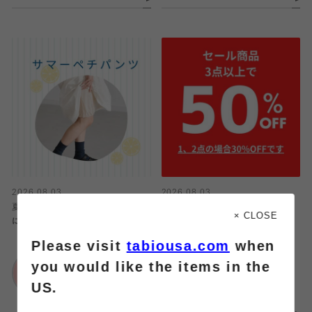
2026.08.03
2026.08.03
夏のスカート・ワンピーススタイル
🔥50%OFFセール‼️
× CLOSE
に！サマーペチパンツ👗
Please visit
tabiousa.com
when
靴下屋
靴下屋
ららぽーと富士見店
you would like the items in the
ららぽーと富士見店
US.