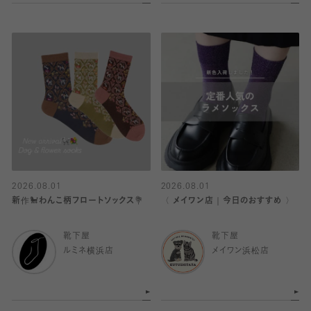
2026.08.01
2026.08.01
新作🐩わんこ柄フロートソックス💐
〈 メイワン店｜今日のおすすめ 〉
靴下屋
靴下屋
ルミネ横浜店
メイワン浜松店