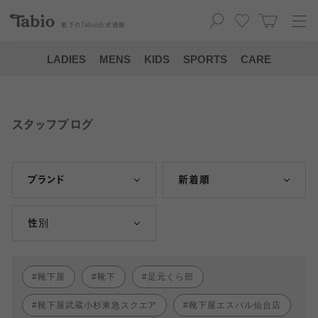
靴下の
Tabio
公式通販
LADIES
MENS
KIDS
SPORTS
CARE
スタッフブログ
ブランド
新着順
性別
靴下屋
靴下
足元くら部
靴下屋武蔵小杉東急スクエア
靴下屋エスパル仙台店