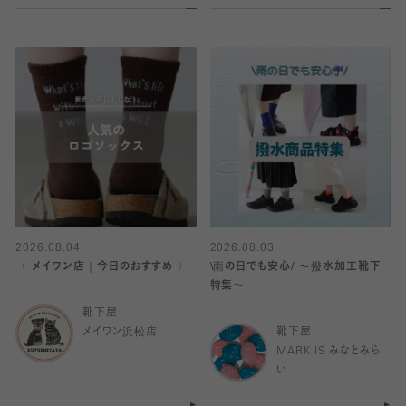
2026.08.04
2026.08.03
〈 メイワン店｜今日のおすすめ 〉
\雨の日でも安心/ 〜撥水加工靴下
特集〜
靴下屋
メイワン浜松店
靴下屋
MARK IS みなとみら
い