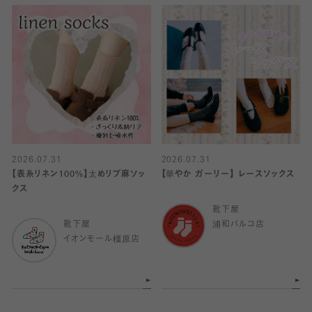
2026.07.31
2026.07.31
【表糸リネン100%】太めリブ麻ソッ
【華やか ガーリー】 レースソックス
クス
靴下屋
靴下屋
浦和パルコ店
イオンモール橿原店