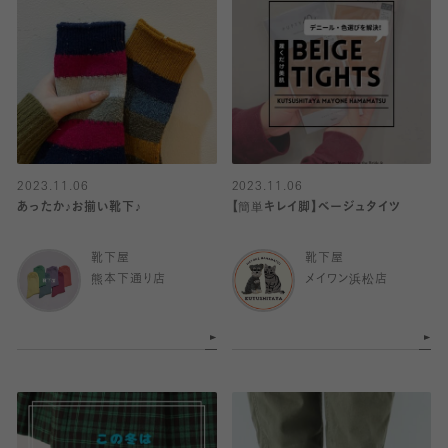
2023.11.06
2023.11.06
あったか♪お揃い靴下♪
【簡単キレイ脚】ベージュタイツ
靴下屋
靴下屋
熊本下通り店
メイワン浜松店