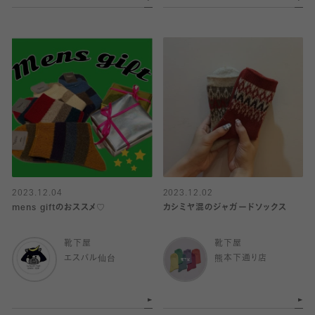
2023.12.04
2023.12.02
mens giftのおススメ♡
カシミヤ混のジャガードソックス
靴下屋
靴下屋
エスパル仙台
熊本下通り店