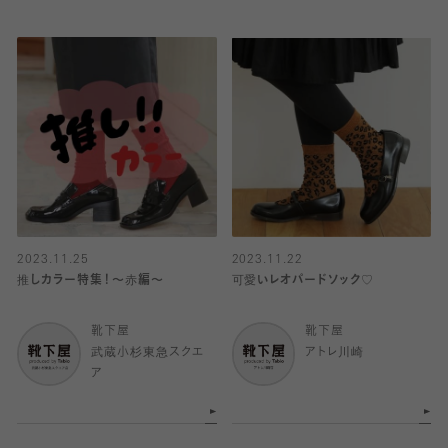
2023.11.25
2023.11.22
推しカラー特集！〜赤編〜
可愛いレオパードソック♡
靴下屋
靴下屋
武蔵小杉東急スクエ
アトレ川崎
ア