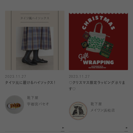
2023.11.27
2023.11.27
タイツ風に履けるハイソックス！
♡クリスマス限定ラッピング承りま
す♡
靴下屋
宇都宮パセオ
靴下屋
メイワン浜松店