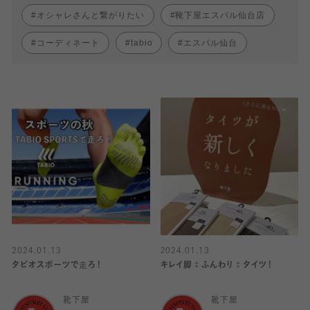
オシャレさんと繋がりたい
靴下屋エスパル仙台店
コーディネート
tabio
エスパル仙台
2024.01.13
2024.01.13
タビオスポーツで走ろ！
キレイ脚⁑ふんわり⁑タイツ！
靴下屋
靴下屋