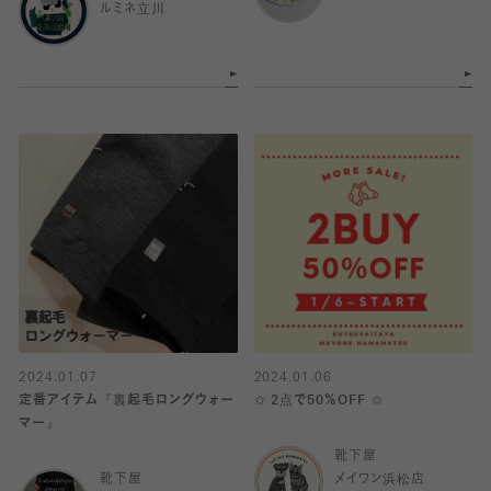
ルミネ立川
2024.01.07
2024.01.06
定番アイテム『裏起毛ロングウォー
✩ 2点で50％OFF ✩
マー』
靴下屋
靴下屋
メイワン浜松店