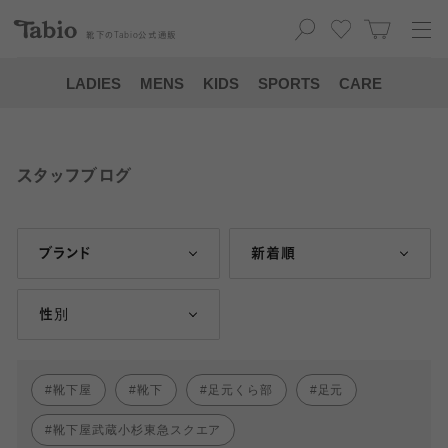
靴下の
Tabio
公式通販
LADIES
MENS
KIDS
SPORTS
CARE
スタッフブログ
ブランド
新着順
性別
靴下屋
靴下
足元くら部
足元
靴下屋武蔵小杉東急スクエア