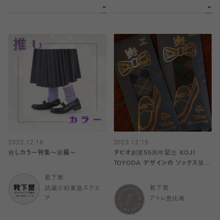
2023.12.16
2023.12.15
推しカラー特集〜紫編〜
タビオ創業55周年記念 KOJI
TOYODA デザインの ソックス第三
弾
靴下屋
武蔵小杉東急スクエ
靴下屋
ア
アトレ恵比寿