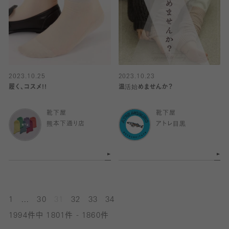
2023.10.25
2023.10.23
履く、コスメ!!
温活始めませんか？
靴下屋
靴下屋
熊本下通り店
アトレ目黒
...
1
30
31
32
33
34
1994件中 1801件 - 1860件