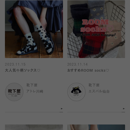
2023.11.15
2023.11.14
大人気牛柄ソックス♡
おすすめROOM socks♡
靴下屋
靴下屋
アトレ川崎
エスパル仙台