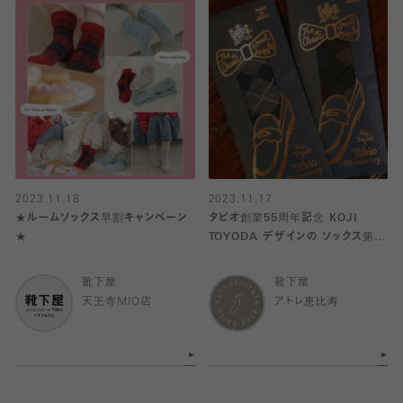
2023.11.18
2023.11.17
★ルームソックス早割キャンペーン
タビオ創業55周年記念 KOJI
★
TOYODA デザインの ソックス第三
弾
靴下屋
靴下屋
天王寺MIO店
アトレ恵比寿