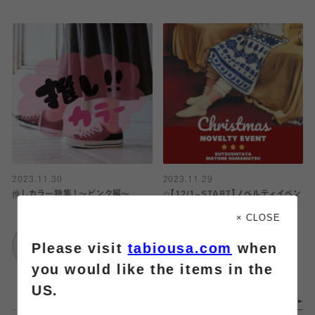
2023.11.30
2023.11.29
推しカラー特集！〜ピンク編〜
✩【12/1~START】ノベルティイベン
ト✩
× CLOSE
靴下屋
Please visit
tabiousa.com
when
武蔵小杉東急スクエ
靴下屋
ア
メイワン浜松店
you would like the items in the
US.