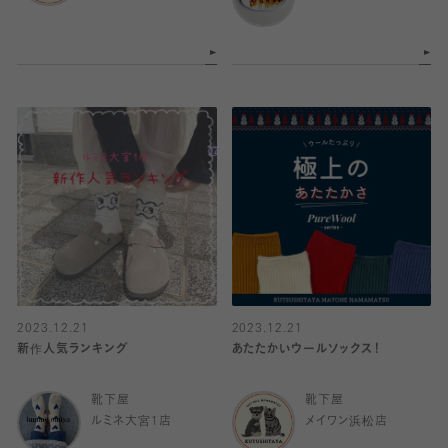
2023.12.21
2023.12.21
新作人気ランキング
あたたかいウールソックス！
靴下屋
靴下屋
ルミネ大宮1店
メイワン浜松店