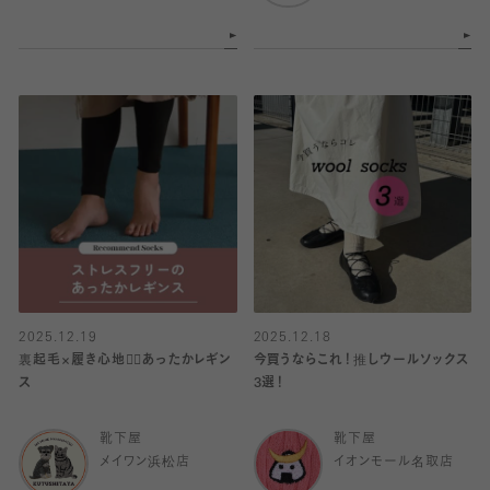
2025.12.19
2025.12.18
裏起毛×履き心地🙆‍♀️あったかレギン
今買うならこれ！推しウールソックス
ス
3選！
靴下屋
靴下屋
メイワン浜松店
イオンモール名取店