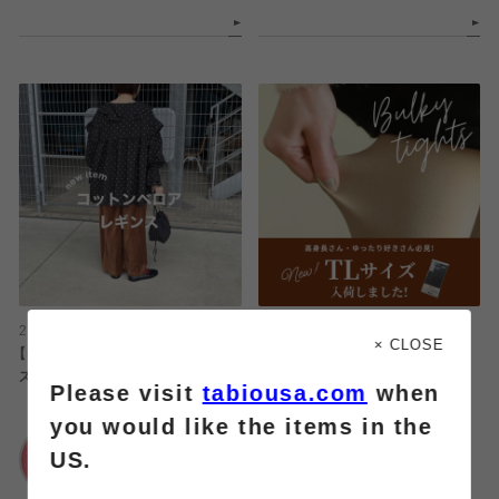
2025.12.15
2025.12.15
× CLOSE
【new item!】コットンベロアレギン
TLサイズ入荷しました！
ス
Please visit
tabiousa.com
when
靴下屋
you would like the items in the
靴下屋
アトレ大井町
US.
イオンモール名取店