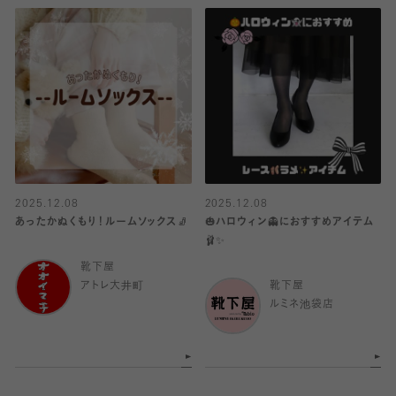
2025.12.08
2025.12.08
あったかぬくもり！ルームソックス🧦
🎃ハロウィン👻におすすめアイテム
🩰✨
靴下屋
アトレ大井町
靴下屋
ルミネ池袋店