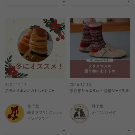
2025.12.13
2025.12.13
足元からポカポカおしゃれに❣️
季節感たっぷり❄️.*˚雪柄ソックス🧶
靴下屋
靴下屋
軽井沢プリンスショッ
メイワン浜松店
ピングプラザ