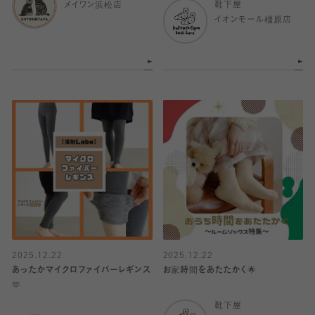
メイワン浜松店
靴下屋
イオンモール橿原店
2025.12.22
2025.12.22
あったかマイクロファイバーレギンス
お家時間をあたたかく🌟
🫶
靴下屋