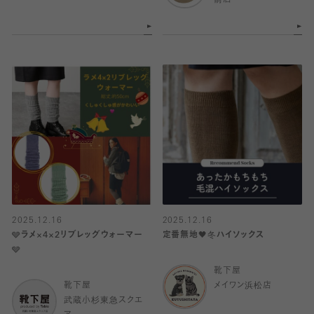
前店
2025.12.16
2025.12.16
🩶ラメ×4×2リブレッグウォーマー
定番無地🖤冬ハイソックス
🩶
靴下屋
靴下屋
メイワン浜松店
武蔵小杉東急スクエ