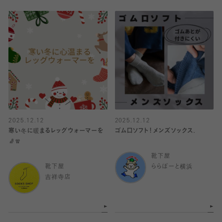
2025.12.12
2025.12.12
寒い冬に暖まるレッグウォーマーを
ゴム口ソフト！メンズソックス.
🧦🧣
靴下屋
靴下屋
ららぽーと横浜
吉祥寺店