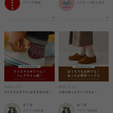
アトレ大井町
ららぽーと富士見店
2025.12.21
2025.12.20
クリスマスギフトにおすすめ🎅🎁✨
人気のあったかソックス❄️.*˚
靴下屋
靴下屋
メイワン浜松店
メイワン浜松店