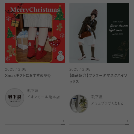
2025.12.08
2025.12.08
Xmasギフトにおすすめ🤎🎅
【商品紹介】フラワーダマスクハイソ
ックス
靴下屋
イオンモール熊本店
靴下屋
アミュプラザくまもと