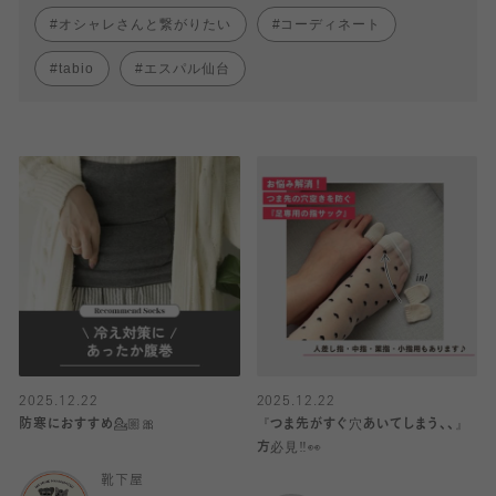
オシャレさんと繋がりたい
コーディネート
tabio
エスパル仙台
2025.12.22
2025.12.22
防寒におすすめ💁🏼🎀
『つま先がすぐ穴あいてしまう、、』
方必見‼️👀
靴下屋