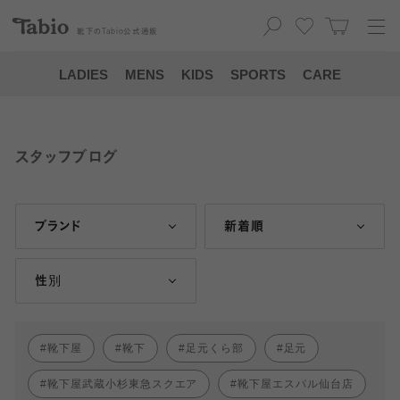
靴下の
Tabio
公式通販
LADIES
MENS
KIDS
SPORTS
CARE
スタッフブログ
ブランド
新着順
性別
靴下屋
靴下
足元くら部
足元
靴下屋武蔵小杉東急スクエア
靴下屋エスパル仙台店