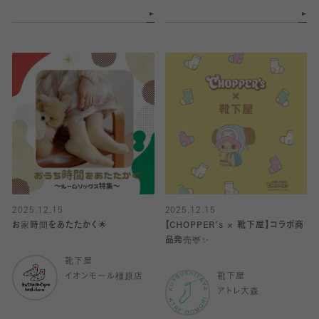
2025.12.15
2025.12.15
お家時間をあたたかく🌟
【CHOPPER’s × 靴下屋】コラボ商
品発売🦌✨️
靴下屋
イオンモール橿原店
靴下屋
アトレ大森