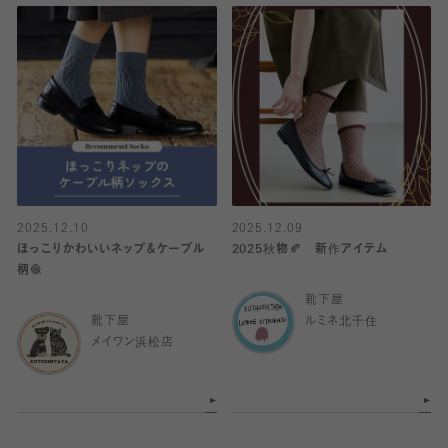
2025.12.10
2025.12.09
ほっこりかわいいネップ＆ケーブル
2025秋物🍂 新作アイテム
柄🧶
靴下屋
靴下屋
ルミネ北千住
メイワン浜松店