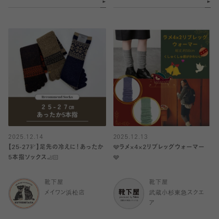
2025.12.14
2025.12.13
【25-27㌢】足先の冷えに！あったか
🩶ラメ×4×2リブレッグウォーマー
5本指ソックス🦶🏻
🩶
靴下屋
靴下屋
メイワン浜松店
武蔵小杉東急スクエ
ア