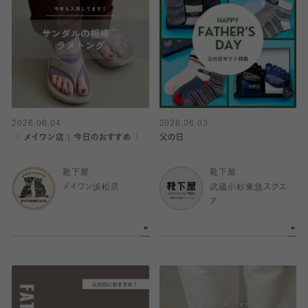
2026.06.04
2026.06.03
〈 メイワン店｜今日のおすすめ 〉
父の日
靴下屋
靴下屋
メイワン浜松店
武蔵小杉東急スクエ
ア