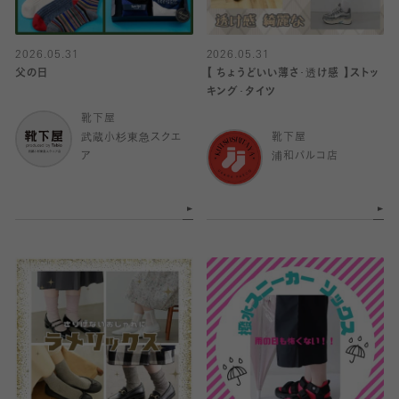
2026.05.31
2026.05.31
父の日
【 ちょうどいい薄さ･透け感 】ストッ
キング･タイツ
靴下屋
武蔵小杉東急スクエ
靴下屋
ア
浦和パルコ店