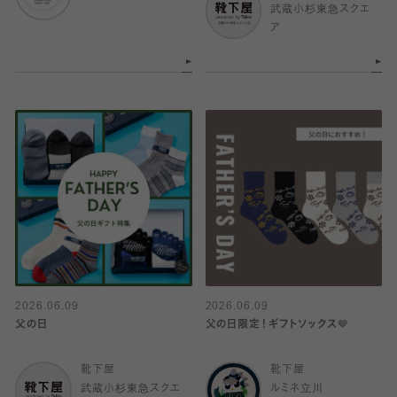
武蔵小杉東急スクエ
ア
2026.06.09
2026.06.09
父の日
父の日限定！ギフトソックス🤎
靴下屋
靴下屋
武蔵小杉東急スクエ
ルミネ立川