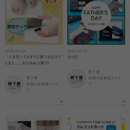
2026.06.04
2026.06.04
『爪を切ってもすぐに靴下が破けて
父の日
しまう、、』お悩み解決靴下❗️
靴下屋
靴下屋
武蔵小杉東急スクエ
武蔵小杉東急スクエ
ア
ア