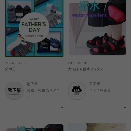
2026.06.05
2026.06.05
父の日
大活躍★撥水ソックス
靴下屋
靴下屋
武蔵小杉東急スクエ
エスパル仙台
ア