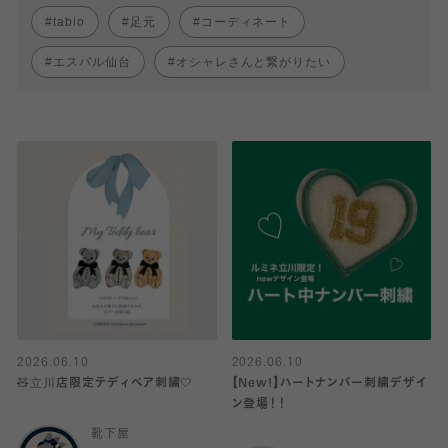
tabio
足元
コーディネート
エスパル仙台
オシャレさんと繋がりたい
2026.06.10
2026.06.10
🧸立川店限定テディベア刺繍🤍
【New!】ハートナンバー刺繍デザイ
ン登場！！
靴下屋