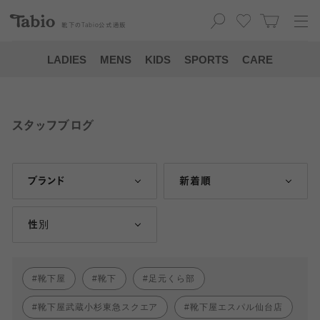
靴下の
Tabio
公式通販
LADIES
MENS
KIDS
SPORTS
CARE
スタッフブログ
ブランド
新着順
性別
靴下屋
靴下
足元くら部
靴下屋武蔵小杉東急スクエア
靴下屋エスパル仙台店