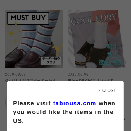
2026.06.06
2026.06.06
やっぱり大好き♡ボーダー柄🧦
快適★DRY&COLLソックス
× CLOSE
靴下屋
靴下屋
Please visit
tabiousa.com
when
エスパル仙台
エスパル仙台
you would like the items in the
US.